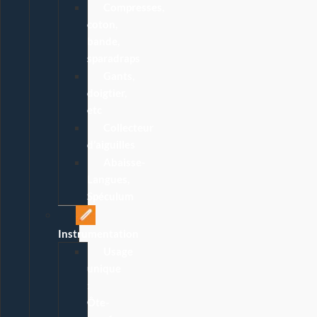
Compresses,
coton,
bande,
sparadraps
Gants,
doigtier,
etc
Collecteur
d’aiguilles
Abaisse-
Langues,
Spéculum
Instrumentation
Usage
unique
:
Ôte-