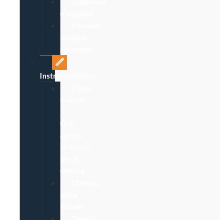
Collecteur
d’aiguilles
Abaisse-
Langues,
Spéculum
Instrumentation
Usage
unique
:
Ôte-
agrafe,
bistouris,
pince,
curette
Ciseaux,
pince
Kocher
Garrot