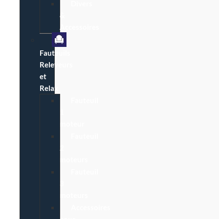
Divers
&
Accessoires
Fauteuils
Releveurs
et
Relax
Fauteuil
1
moteur
Fauteuil
2
moteurs
Fauteuil
3
moteurs
Accessoires