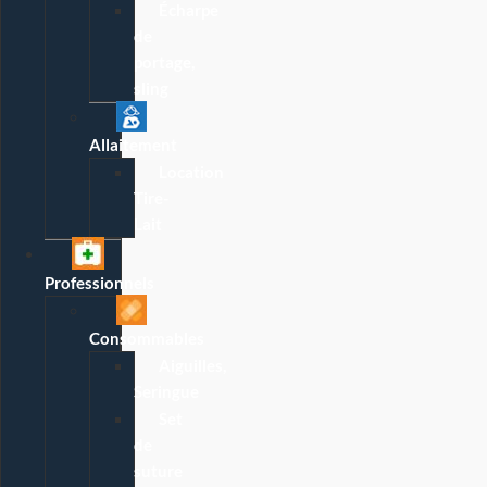
Écharpe
de
portage,
sling
Allaitement
Location
Tire-
Lait
Professionnels
Consommables
Aiguilles,
Seringue
Set
de
suture