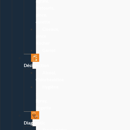
agrafe,
bistouris,
pince,
curette
Ciseaux,
pince
Kocher
Garrot
Désinfection
Alcool,
Chlorhexidine
Hygiène
:
Spray,
lingette
Diagnostic
Tensiomètre