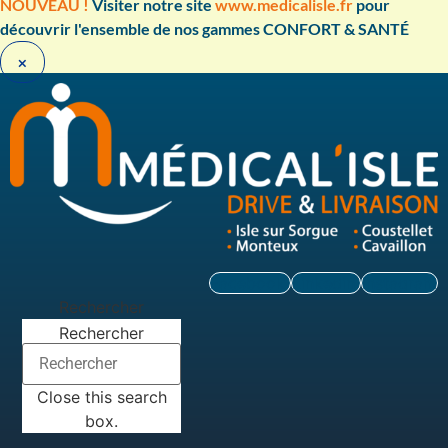
Aller
NOUVEAU !
Visiter notre site
www.medicalisle.fr
pour
au
découvrir l'ensemble de nos gammes CONFORT & SANTÉ ​
contenu
×
Facebook
Linkedin
Instagram
Rechercher
Rechercher
Close this search
box.