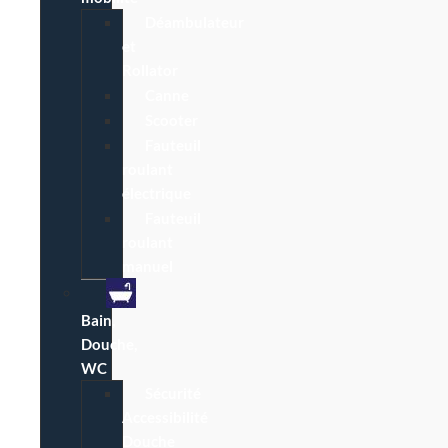
Déambulateur
et
Rollator
Canne
Scooter
Fauteuil
roulant
électrique
Fauteuil
roulant
manuel
Bain,
Douche,
WC
Sécurité
Accessibilité
Douche