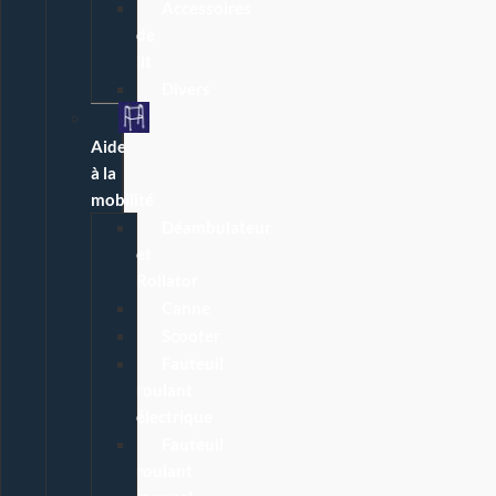
Accessoires
de
lit
Divers
Aide
à la
mobilité
Déambulateur
et
Rollator
Canne
Scooter
Fauteuil
roulant
électrique
Fauteuil
roulant