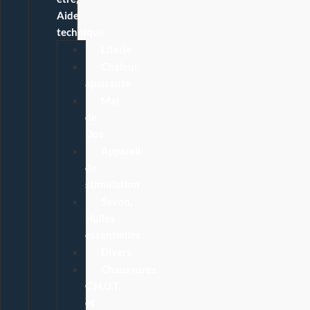
Aide
technique
Literie
Chaleur
apaisante
Mal
de
Dos
Appareil
de
stimulation
Savon,
Huiles
essentielles
Divers
Chaussures
C.H.U.T.
et