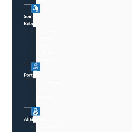
démo
Soins
Bébé
Lininent,
Lingette,
Coton
Soins
Néobulle
Portage
Écharpe
de
portage,
sling
Allaitement
Location