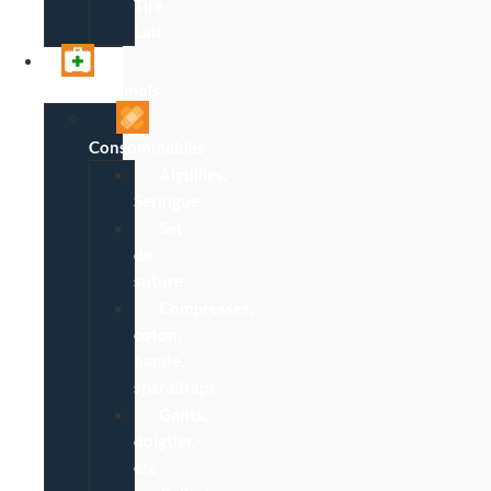
Tire-
Lait
Professionnels
Consommables
Aiguilles,
Seringue
Set
de
suture
Compresses,
coton,
bande,
sparadraps
Gants,
doigtier,
etc