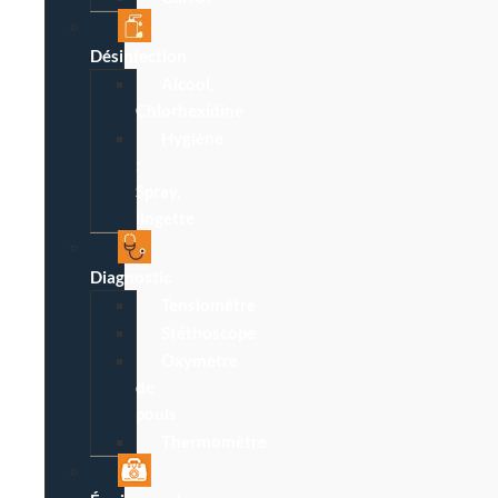
Désinfection
Alcool,
Chlorhexidine
Hygiène
:
Spray,
lingette
Diagnostic
Tensiomètre
Stéthoscope
Oxymètre
de
pouls
Thermomètre