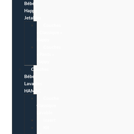
Bébé
Happy
Jetables
Couches
« Classique »
Happy
Couches
« Pants »
Happy
Couches
Bébé
Lavables
HAMAC
Couche
Classique
Lavable
Insert
Kit