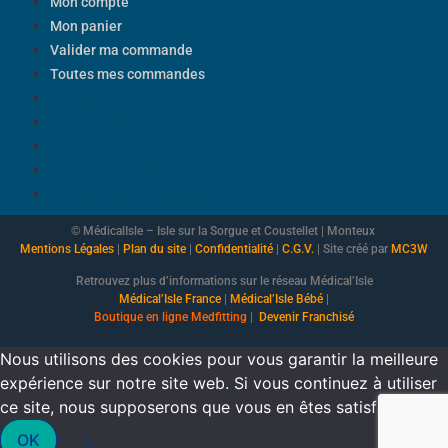
Mon compte
Mon panier
Valider ma commande
Toutes mes commandes
Boutique
Mon compte
Mon panier
Valider ma commande
Toutes mes commandes
© MédicalIsle – Isle sur la Sorgue et Coustellet | Monteux
Mentions Légales
|
Plan du site
|
Confidentialité
|
C.G.V.
| Site créé par
MC3W
Retrouvez plus d’informations sur le réseau Médical’Isle
Médical’Isle France
|
Médical’Isle Bébé
|
Boutique
en ligne Medfitting
|
Devenir Franchisé
Nous utilisons des cookies pour vous garantir la meilleure
expérience sur notre site web. Si vous continuez à utiliser
ce site, nous supposerons que vous en êtes satisfait.
OK