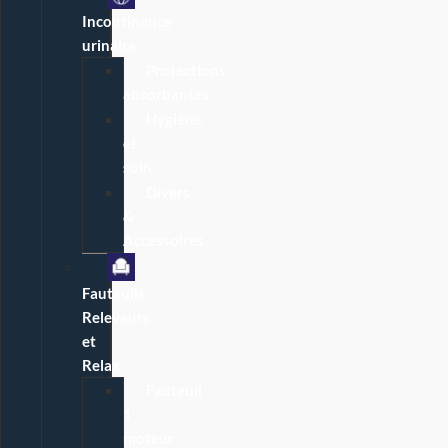
Incontinence
urinaire
Protections
absorbantes
Hygiène
et
soin
Divers
&
Accessoires
Fauteuils
Releveurs
et
Relax
Fauteuil
1
moteur