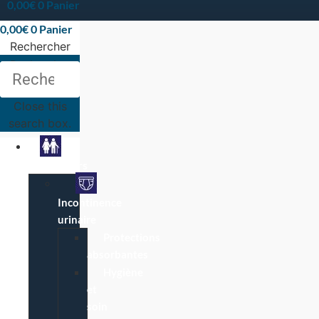
0,00
€
0
Panier
0,00
€
0
Panier
Rechercher
Rechercher
Close this
search box.
Particuliers
Incontinence
urinaire
Protections
absorbantes
Hygiène
et
soin