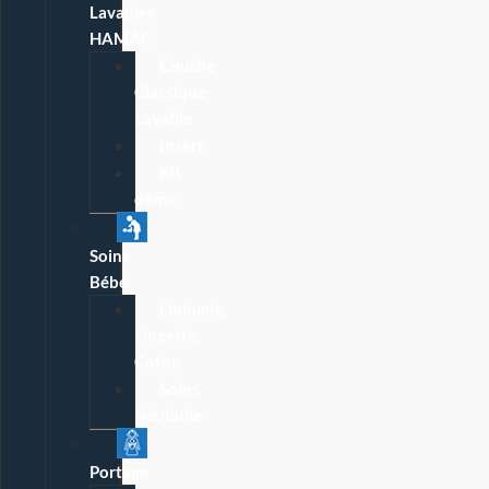
Lavables
HAMAC
Couche
Classique
Lavable
Insert
Kit
démo
Soins
Bébé
Lininent,
Lingette,
Coton
Soins
Néobulle
Portage