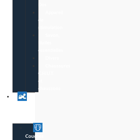
Dos
Appareil
de
stimulation
Savon,
Huiles
essentielles
Divers
Chaussures
C.H.U.T.
et
chaussons
Univers
Parent
Bébé
Couches