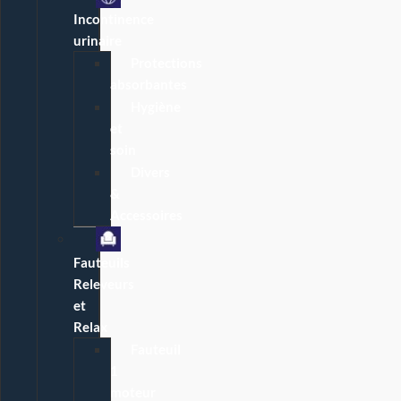
Incontinence
urinaire
Protections
absorbantes
Hygiène
et
soin
Divers
&
Accessoires
Fauteuils
Releveurs
et
Relax
Fauteuil
1
moteur