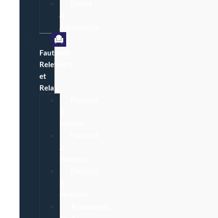
Divers
&
Accessoires
Fauteuils
Releveurs
et
Relax
Fauteuil
1
moteur
Fauteuil
2
moteurs
Fauteuil
3
moteurs
Accessoires