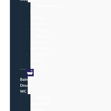
Déambulateur
et
Rollator
Canne
Scooter
Fauteuil
roulant
électrique
Fauteuil
roulant
manuel
Bain,
Douche,
WC
Sécurité
Accessibilité
Douche