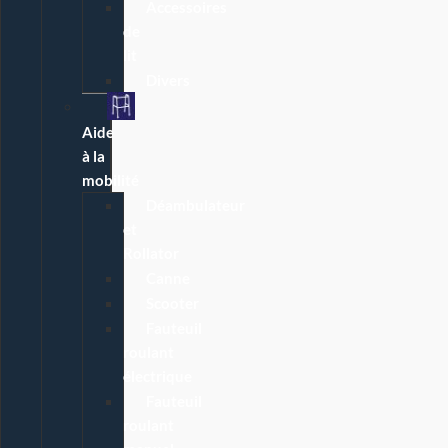
Accessoires
de
lit
Divers
Aide
à la
mobilité
Déambulateur
et
Rollator
Canne
Scooter
Fauteuil
roulant
électrique
Fauteuil
roulant