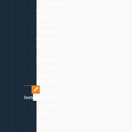
Compresses,
coton,
bande,
sparadraps
Gants,
doigtier,
etc
Collecteur
d’aiguilles
Abaisse-
Langues,
Spéculum
Instrumentation
Usage
unique
:
Ôte-