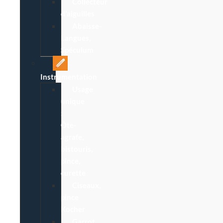
Collecteur
d’aiguilles
Abaisse-
Langues,
Spéculum
Instrumentation
Usage
unique
:
Ôte-
agrafe,
bistouris,
pince,
curette
Ciseaux,
pince
Kocher
Garrot