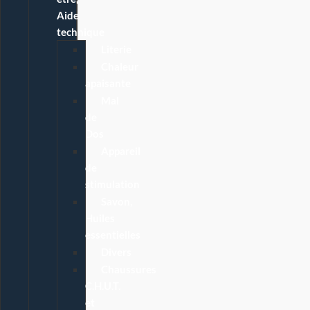
Aide
technique
Literie
Chaleur
apaisante
Mal
de
Dos
Appareil
de
stimulation
Savon,
Huiles
essentielles
Divers
Chaussures
C.H.U.T.
et