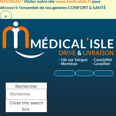
Aller
NOUVEAU !
Visiter notre site
www.medicalisle.fr
pour
au
découvrir l'ensemble de nos gammes CONFORT & SANTÉ ​
contenu
×
Facebook
Linkedin
Instagram
Rechercher
Rechercher
Close this search
box.