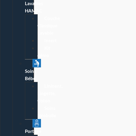
Lavables
HAMAC
Couche
Classique
Lavable
Insert
Kit
démo
Soins
Bébé
Lininent,
Lingette,
Coton
Soins
Néobulle
Portage