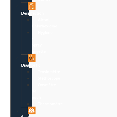
Désinfection
Alcool,
Chlorhexidine
Hygiène
:
Spray,
lingette
Diagnostic
Tensiomètre
Stéthoscope
Oxymètre
de
pouls
Thermomètre