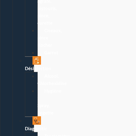
agrafe,
bistouris,
pince,
curette
Ciseaux,
pince
Kocher
Garrot
Désinfection
Alcool,
Chlorhexidine
Hygiène
:
Spray,
lingette
Diagnostic
Tensiomètre