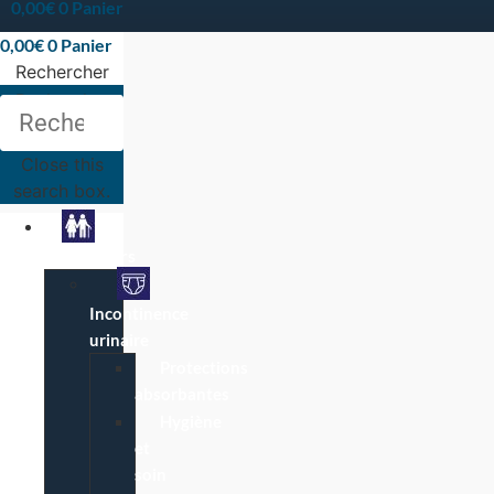
0,00
€
0
Panier
0,00
€
0
Panier
Rechercher
Rechercher
Close this
search box.
Particuliers
Incontinence
urinaire
Protections
absorbantes
Hygiène
et
soin