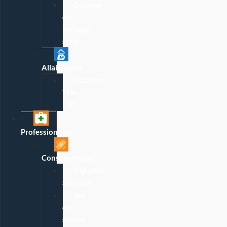
Écharpe
de
portage,
sling
Allaitement
Location
Tire-
Lait
Professionnels
Consommables
Aiguilles,
Seringue
Set
de
suture