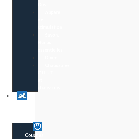
Dos
Appareil
de
stimulation
Savon,
Huiles
essentielles
Divers
Chaussures
C.H.U.T.
et
chaussons
Univers
Parent
Bébé
Couches