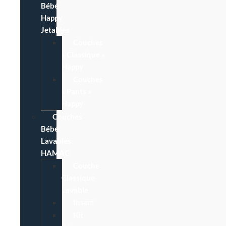
Bébé
Happy
Jetables
Couches
« Classique »
Happy
Couches
« Pants »
Happy
Couches
Bébé
Lavables
HAMAC
Couche
Classique
Lavable
Insert
Kit