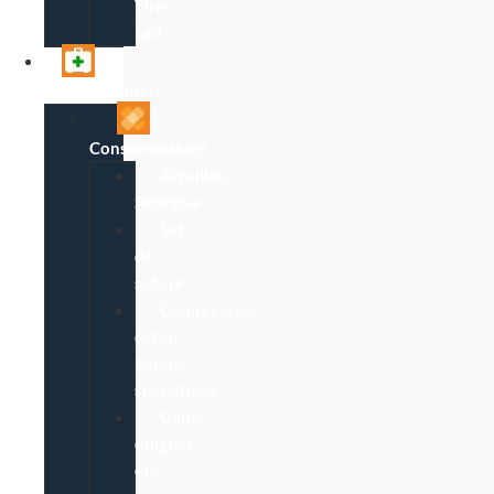
Tire-
Lait
Professionnels
Consommables
Aiguilles,
Seringue
Set
de
suture
Compresses,
coton,
bande,
sparadraps
Gants,
doigtier,
etc