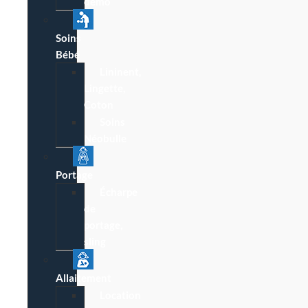
démo
Soins
Bébé
Lininent,
Lingette,
Coton
Soins
Néobulle
Portage
Écharpe
de
portage,
sling
Allaitement
Location