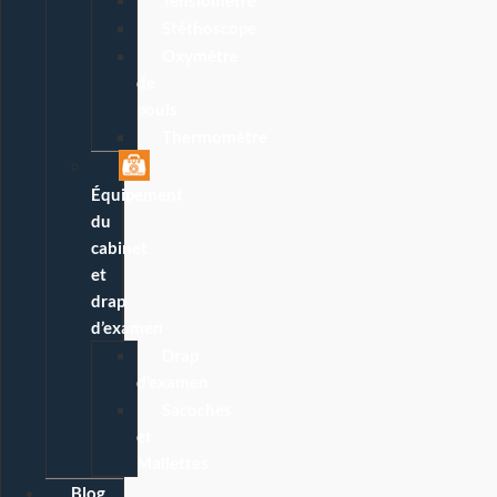
Stéthoscope
Oxymètre
de
pouls
Thermomètre
Équipement
du
cabinet
et
drap
d’examen
Drap
d’examen
Sacoches
et
Mallettes
Blog