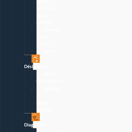
agrafe,
bistouris,
pince,
curette
Ciseaux,
pince
Kocher
Garrot
Désinfection
Alcool,
Chlorhexidine
Hygiène
:
Spray,
lingette
Diagnostic
Tensiomètre