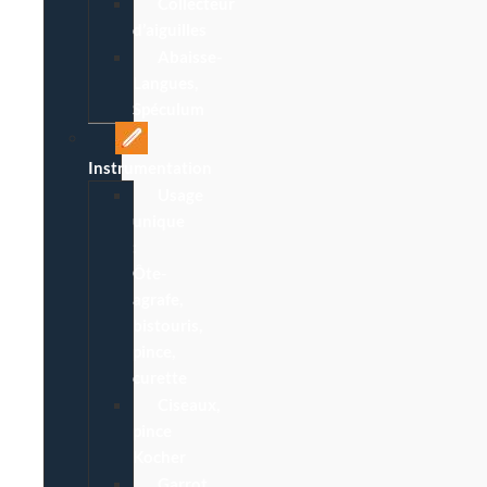
Collecteur
d’aiguilles
Abaisse-
Langues,
Spéculum
Instrumentation
Usage
unique
:
Ôte-
agrafe,
bistouris,
pince,
curette
Ciseaux,
pince
Kocher
Garrot