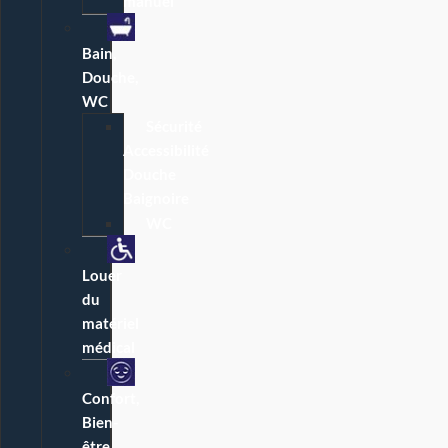
manuel
Bain,
Douche,
WC
Sécurité
Accessibilité
Douche
Baignoire
WC
Louer
du
matériel
médical
Confort,
Bien-
être,