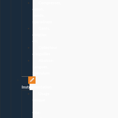
Compresses,
coton,
bande,
sparadraps
Gants,
doigtier,
etc
Collecteur
d’aiguilles
Abaisse-
Langues,
Spéculum
Instrumentation
Usage
unique
:
Ôte-