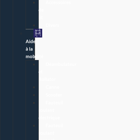
Accessoires
de
lit
Divers
Aide
à la
mobilité
Déambulateur
et
Rollator
Canne
Scooter
Fauteuil
roulant
électrique
Fauteuil
roulant