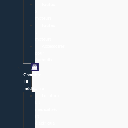
Fauteuil
2
moteurs
Fauteuil
3
moteurs
Accessoires
pour
fauteuils
Chambre,
Lit
médicalisé
Location
Lit
médicalisé,
lit
électrique