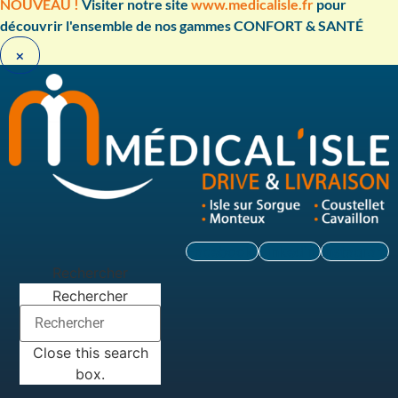
Aller
NOUVEAU !
Visiter notre site
www.medicalisle.fr
pour
au
découvrir l'ensemble de nos gammes CONFORT & SANTÉ ​
contenu
×
Facebook
Linkedin
Instagram
Rechercher
Rechercher
Close this search
box.