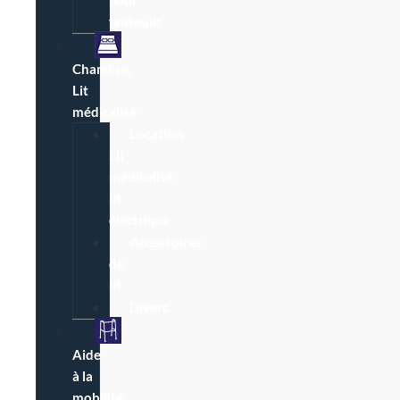
pour
fauteuils
Chambre,
Lit
médicalisé
Location
Lit
médicalisé,
lit
électrique
Accessoires
de
lit
Divers
Aide
à la
mobilité