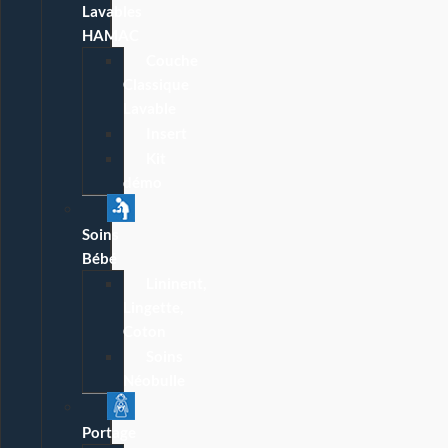
Lavables
HAMAC
Couche
Classique
Lavable
Insert
Kit
démo
Soins
Bébé
Lininent,
Lingette,
Coton
Soins
Néobulle
Portage