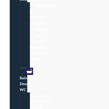
Déambulateur
et
Rollator
Canne
Scooter
Fauteuil
roulant
électrique
Fauteuil
roulant
manuel
Bain,
Douche,
WC
Sécurité
Accessibilité
Douche