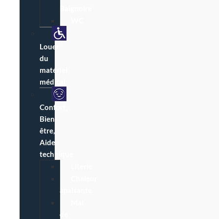
Baignoire
WC
Louer
du
matériel
médical
Confort,
Bien-
être,
Aide
technique
Literie
Chaleur
apaisante
Mal
de