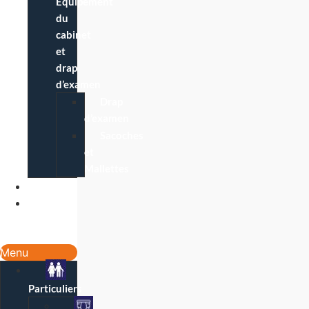
Équipement
du
cabinet
et
drap
d’examen
Drap
d’examen
Sacoches
et
Mallettes
Blog
Contact
/
Magasins
Menu
Particuliers