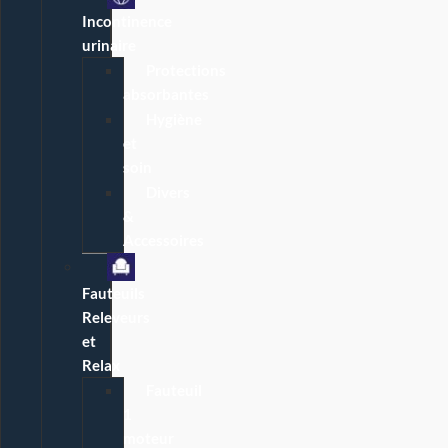
Incontinence
urinaire
Protections
absorbantes
Hygiène
et
soin
Divers
&
Accessoires
Fauteuils
Releveurs
et
Relax
Fauteuil
1
moteur