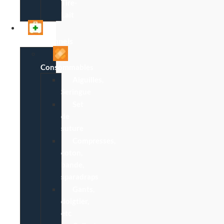
Tire-
Lait
Professionnels
Consommables
Aiguilles,
Seringue
Set
de
suture
Compresses,
coton,
bande,
sparadraps
Gants,
doigtier,
etc