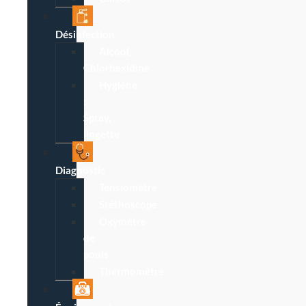
Désinfection
Alcool,
Chlorhexidine
Hygiène
:
Spray,
lingette
Diagnostic
Tensiomètre
Stéthoscope
Oxymètre
de
pouls
Thermomètre