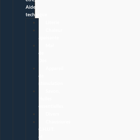
Aide
technique
Literie
Chaleur
apaisante
Mal
de
Dos
Appareil
de
stimulation
Savon,
Huiles
essentielles
Divers
Chaussures
C.H.U.T.
et