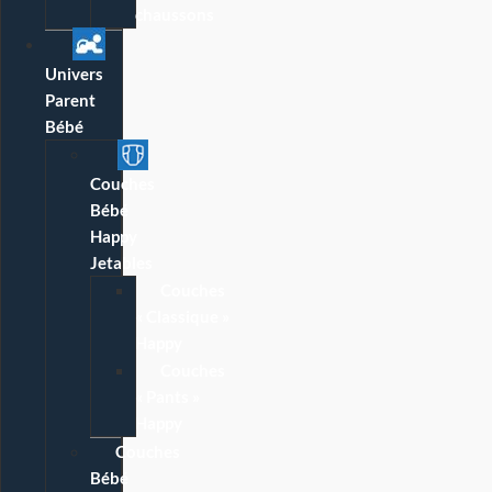
chaussons
Univers
Parent
Bébé
Couches
Bébé
Happy
Jetables
Couches
« Classique »
Happy
Couches
« Pants »
Happy
Couches
Bébé