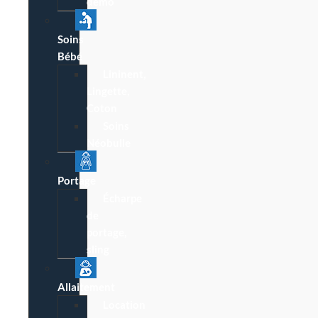
démo
Soins
Bébé
Lininent,
Lingette,
Coton
Soins
Néobulle
Portage
Écharpe
de
portage,
sling
Allaitement
Location