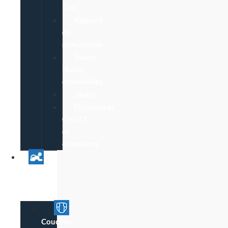
Dos
Appareil
de
stimulation
Savon,
Huiles
essentielles
Divers
Chaussures
C.H.U.T.
et
chaussons
Univers
Parent
Bébé
Couches