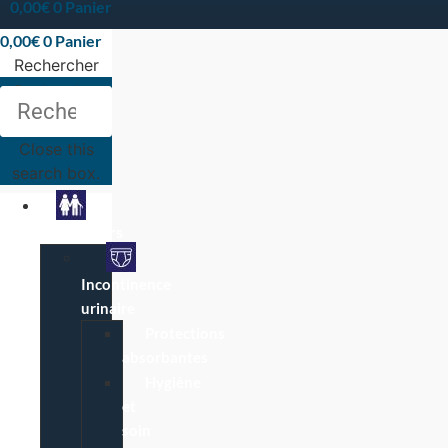
0,00
€
0
Panier
0,00
€
0
Panier
Rechercher
Rechercher
Close this
search box.
Particuliers
Incontinence
urinaire
Protections
absorbantes
Hygiène
et
soin