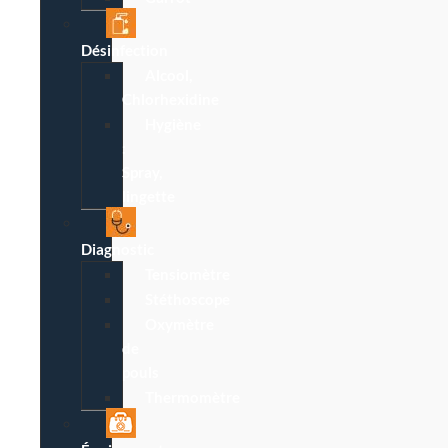
Désinfection
Alcool,
Chlorhexidine
Hygiène
:
Spray,
lingette
Diagnostic
Tensiomètre
Stéthoscope
Oxymètre
de
pouls
Thermomètre