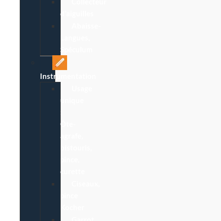
Collecteur
d’aiguilles
Abaisse-
Langues,
Spéculum
Instrumentation
Usage
unique
:
Ôte-
agrafe,
bistouris,
pince,
curette
Ciseaux,
pince
Kocher
Garrot