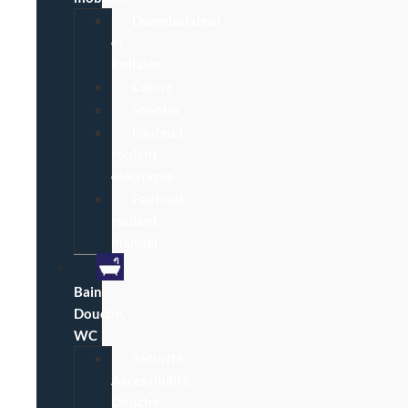
Déambulateur
et
Rollator
Canne
Scooter
Fauteuil
roulant
électrique
Fauteuil
roulant
manuel
Bain,
Douche,
WC
Sécurité
Accessibilité
Douche