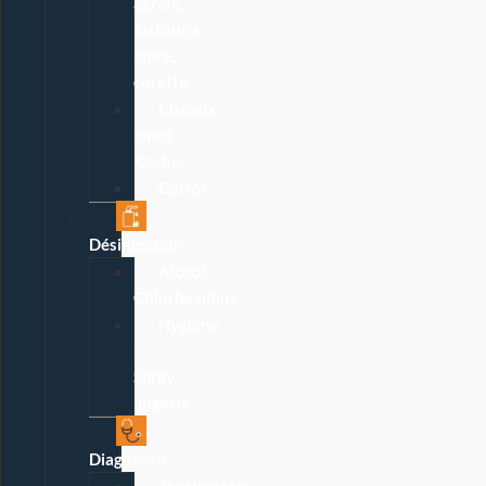
agrafe,
bistouris,
pince,
curette
Ciseaux,
pince
Kocher
Garrot
Désinfection
Alcool,
Chlorhexidine
Hygiène
:
Spray,
lingette
Diagnostic
Tensiomètre