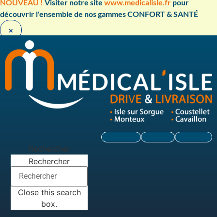
Aller
NOUVEAU !
Visiter notre site
www.medicalisle.fr
pour
au
découvrir l'ensemble de nos gammes CONFORT & SANTÉ ​
contenu
×
Facebook
Linkedin
Instagram
Rechercher
Rechercher
Close this search
box.