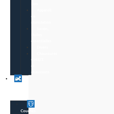
Dos
Appareil
de
stimulation
Savon,
Huiles
essentielles
Divers
Chaussures
C.H.U.T.
et
chaussons
Univers
Parent
Bébé
Couches