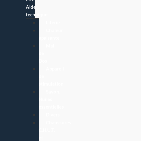
Aide
technique
Literie
Chaleur
apaisante
Mal
de
Dos
Appareil
de
stimulation
Savon,
Huiles
essentielles
Divers
Chaussures
C.H.U.T.
et