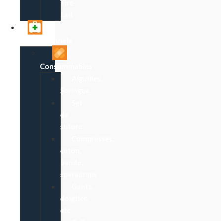
Tire-
Lait
Professionnels
Consommables
Aiguilles,
Seringue
Set
de
suture
Compresses,
coton,
bande,
sparadraps
Gants,
doigtier,
etc