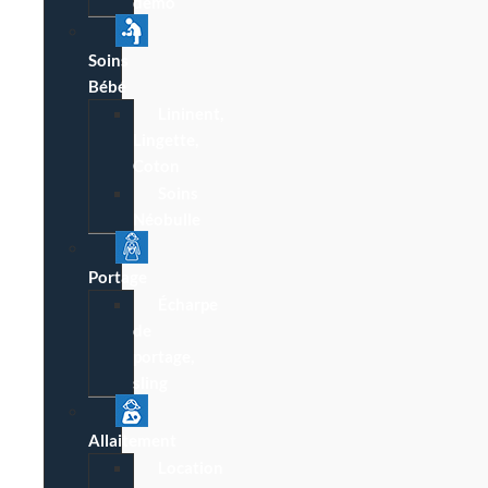
démo
Soins
Bébé
Lininent,
Lingette,
Coton
Soins
Néobulle
Portage
Écharpe
de
portage,
sling
Allaitement
Location