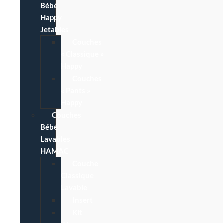
Bébé
Happy
Jetables
Couches
« Classique »
Happy
Couches
« Pants »
Happy
Couches
Bébé
Lavables
HAMAC
Couche
Classique
Lavable
Insert
Kit