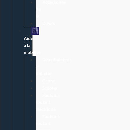
Accessoires
de
lit
Divers
Aide
à la
mobilité
Déambulateur
et
Rollator
Canne
Scooter
Fauteuil
roulant
électrique
Fauteuil
roulant