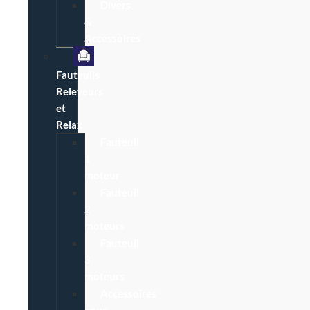
Divers
&
Accessoires
Fauteuils
Releveurs
et
Relax
Fauteuil
1
moteur
Fauteuil
2
moteurs
Fauteuil
3
moteurs
Accessoires