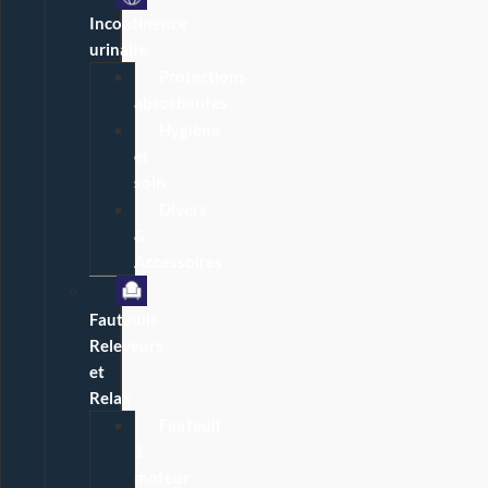
Incontinence
urinaire
Protections
absorbantes
Hygiène
et
soin
Divers
&
Accessoires
Fauteuils
Releveurs
et
Relax
Fauteuil
1
moteur