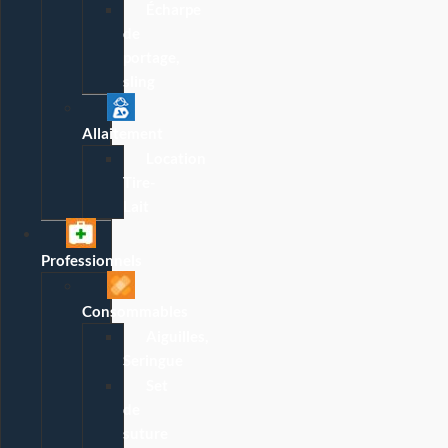
Écharpe
de
portage,
sling
Allaitement
Location
Tire-
Lait
Professionnels
Consommables
Aiguilles,
Seringue
Set
de
suture