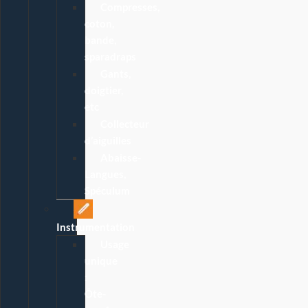
Compresses,
coton,
bande,
sparadraps
Gants,
doigtier,
etc
Collecteur
d’aiguilles
Abaisse-
Langues,
Spéculum
Instrumentation
Usage
unique
:
Ôte-