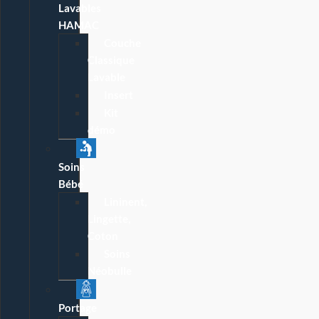
Lavables
HAMAC
Couche
Classique
Lavable
Insert
Kit
démo
Soins
Bébé
Lininent,
Lingette,
Coton
Soins
Néobulle
Portage