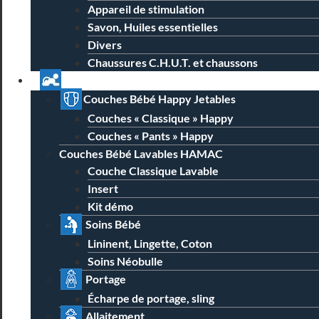
Appareil de stimulation
Savon, Huiles essentielles
Divers
Chaussures C.H.U.T. et chaussons
Univers Parent Bébé
Couches Bébé Happy Jetables
Couches « Classique » Happy
Couches « Pants » Happy
Couches Bébé Lavables HAMAC
Couche Classique Lavable
Insert
Kit démo
Soins Bébé
Lininent, Lingette, Coton
Soins Néobulle
Portage
Écharpe de portage, sling
Allaitement