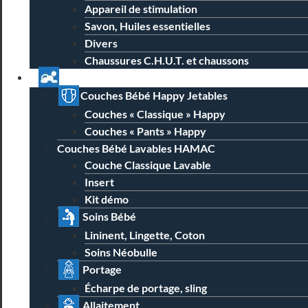
Appareil de stimulation
Savon, Huiles essentielles
Divers
Chaussures C.H.U.T. et chaussons
Univers Parent Bébé
Couches Bébé Happy Jetables
Couches « Classique » Happy
Couches « Pants » Happy
Couches Bébé Lavables HAMAC
Couche Classique Lavable
Insert
Kit démo
Soins Bébé
Lininent, Lingette, Coton
Soins Néobulle
Portage
Écharpe de portage, sling
Allaitement