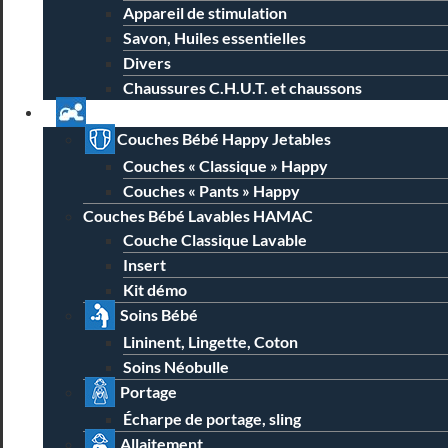
Appareil de stimulation
Savon, Huiles essentielles
Divers
Chaussures C.H.U.T. et chaussons
Univers Parent Bébé
Couches Bébé Happy Jetables
Couches « Classique » Happy
Couches « Pants » Happy
Couches Bébé Lavables HAMAC
Couche Classique Lavable
Insert
Kit démo
Soins Bébé
Lininent, Lingette, Coton
Soins Néobulle
Portage
Écharpe de portage, sling
Allaitement