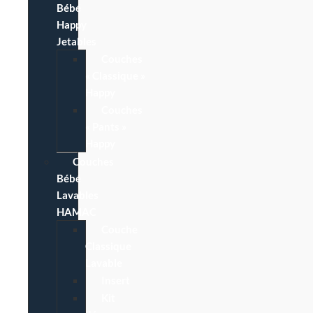
Bébé
Happy
Jetables
Couches
« Classique »
Happy
Couches
« Pants »
Happy
Couches
Bébé
Lavables
HAMAC
Couche
Classique
Lavable
Insert
Kit