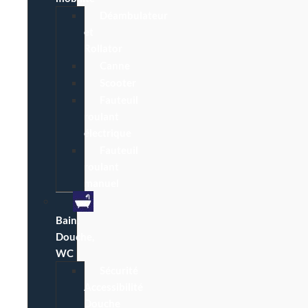
Déambulateur
et
Rollator
Canne
Scooter
Fauteuil
roulant
électrique
Fauteuil
roulant
manuel
Bain,
Douche,
WC
Sécurité
Accessibilité
Douche