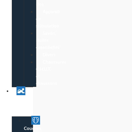
Dos
Appareil
de
stimulation
Savon,
Huiles
essentielles
Divers
Chaussures
C.H.U.T.
et
chaussons
Univers
Parent
Bébé
Couches