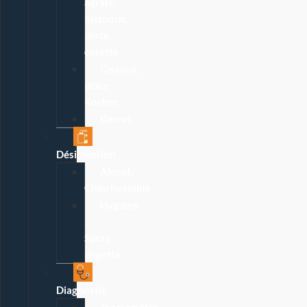
agrafe,
bistouris,
pince,
curette
Ciseaux,
pince
Kocher
Garrot
Désinfection
Alcool,
Chlorhexidine
Hygiène
:
Spray,
lingette
Diagnostic
Tensiomètre