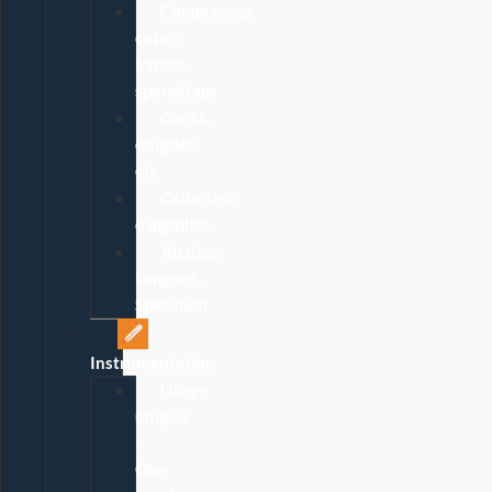
Compresses,
coton,
bande,
sparadraps
Gants,
doigtier,
etc
Collecteur
d’aiguilles
Abaisse-
Langues,
Spéculum
Instrumentation
Usage
unique
:
Ôte-