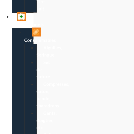
Tire-
Lait
Professionnels
Consommables
Aiguilles,
Seringue
Set
de
suture
Compresses,
coton,
bande,
sparadraps
Gants,
doigtier,
etc