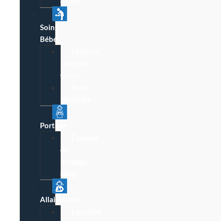
démo
Soins
Bébé
Lininent,
Lingette,
Coton
Soins
Néobulle
Portage
Écharpe
de
portage,
sling
Allaitement
Location