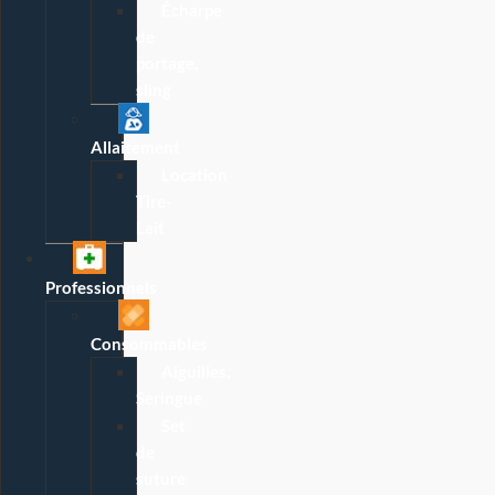
Écharpe
de
portage,
sling
Allaitement
Location
Tire-
Lait
Professionnels
Consommables
Aiguilles,
Seringue
Set
de
suture