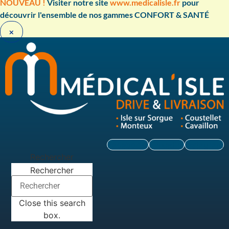
Aller
NOUVEAU !
Visiter notre site
www.medicalisle.fr
pour
au
découvrir l'ensemble de nos gammes CONFORT & SANTÉ ​
contenu
×
Facebook
Linkedin
Instagram
Rechercher
Rechercher
Close this search
box.