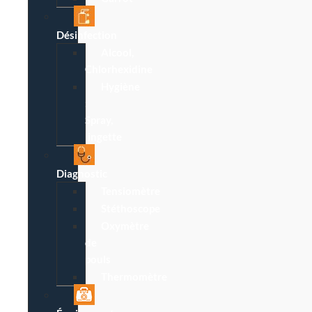
Désinfection
Alcool,
Chlorhexidine
Hygiène
:
Spray,
lingette
Diagnostic
Tensiomètre
Stéthoscope
Oxymètre
de
pouls
Thermomètre