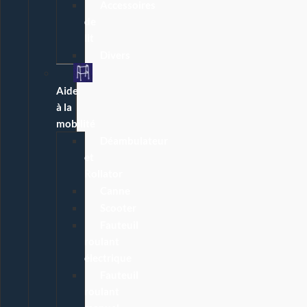
Accessoires
de
lit
Divers
Aide
à la
mobilité
Déambulateur
et
Rollator
Canne
Scooter
Fauteuil
roulant
électrique
Fauteuil
roulant