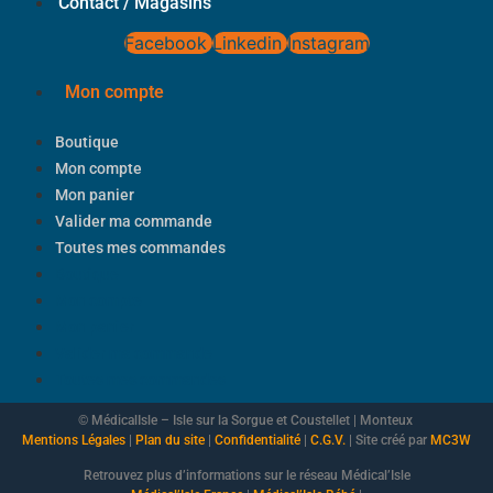
Contact / Magasins
Facebook
Linkedin
Instagram
Mon compte
Boutique
Mon compte
Mon panier
Valider ma commande
Toutes mes commandes
Boutique
Mon compte
Mon panier
Valider ma commande
Toutes mes commandes
© MédicalIsle – Isle sur la Sorgue et Coustellet | Monteux
Mentions Légales
|
Plan du site
|
Confidentialité
|
C.G.V.
| Site créé par
MC3W
Retrouvez plus d’informations sur le réseau Médical’Isle