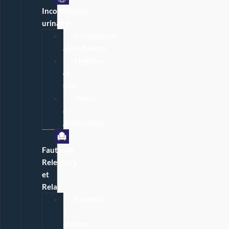
Incontinence
urinaire
Protections
absorbantes
Hygiène
et
soin
Divers
&
Accessoires
Fauteuils
Releveurs
et
Relax
Fauteuil
1
moteur