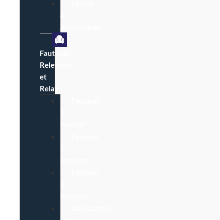
Divers
&
Accessoires
Fauteuils
Releveurs
et
Relax
Fauteuil
1
moteur
Fauteuil
2
moteurs
Fauteuil
3
moteurs
Accessoires