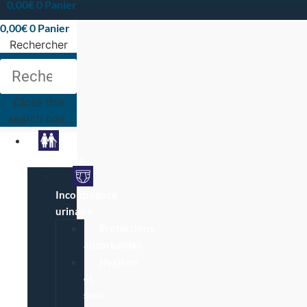
0,00
€
0
Panier
0,00
€
0
Panier
Rechercher
Rechercher
Close this
search box.
Particuliers
Incontinence
urinaire
Protections
absorbantes
Hygiène
et
soin