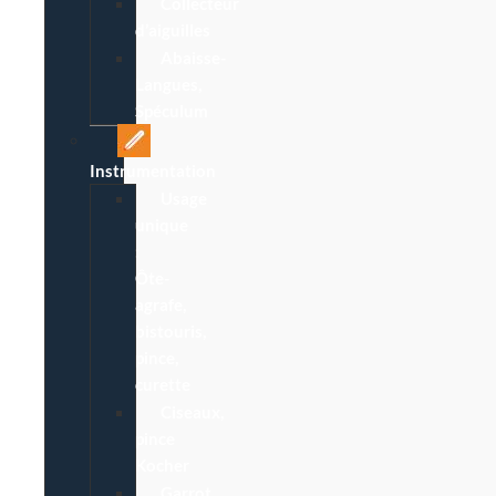
Collecteur
d’aiguilles
Abaisse-
Langues,
Spéculum
Instrumentation
Usage
unique
:
Ôte-
agrafe,
bistouris,
pince,
curette
Ciseaux,
pince
Kocher
Garrot