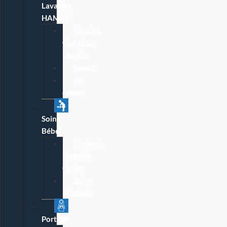
Lavables
HAMAC
Couche
Classique
Lavable
Insert
Kit
démo
Soins
Bébé
Lininent,
Lingette,
Coton
Soins
Néobulle
Portage