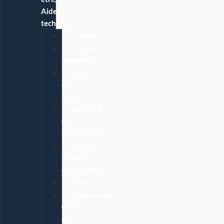
Aide
technique
Literie
Chaleur
apaisante
Mal
de
Dos
Appareil
de
stimulation
Savon,
Huiles
essentielles
Divers
Chaussures
C.H.U.T.
et