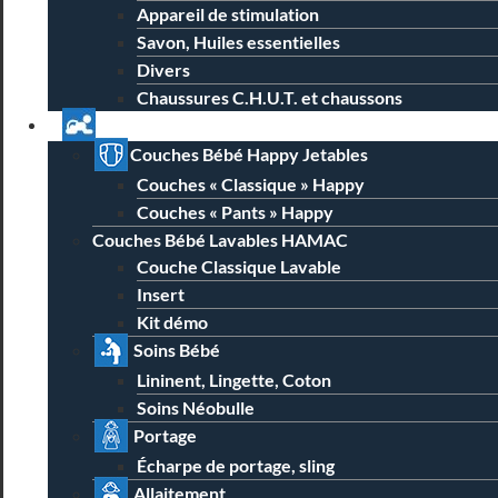
Appareil de stimulation
Savon, Huiles essentielles
Divers
Chaussures C.H.U.T. et chaussons
Univers Parent Bébé
Couches Bébé Happy Jetables
Couches « Classique » Happy
Couches « Pants » Happy
Couches Bébé Lavables HAMAC
Couche Classique Lavable
Insert
Kit démo
Soins Bébé
Lininent, Lingette, Coton
Soins Néobulle
Portage
Écharpe de portage, sling
Allaitement