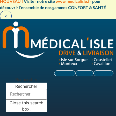
Aller
NOUVEAU !
Visiter notre site
www.medicalisle.fr
pour
au
découvrir l'ensemble de nos gammes CONFORT & SANTÉ ​
contenu
×
Facebook
Linkedin
Instagram
Rechercher
Rechercher
Close this search
box.