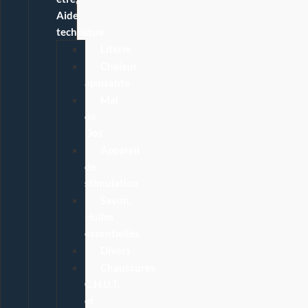
Aide
technique
Literie
Chaleur
apaisante
Mal
de
Dos
Appareil
de
stimulation
Savon,
Huiles
essentielles
Divers
Chaussures
C.H.U.T.
et