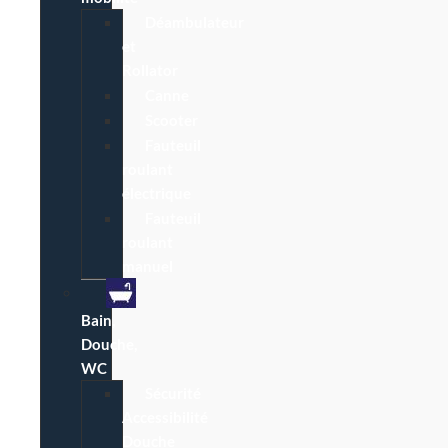
Déambulateur
et
Rollator
Canne
Scooter
Fauteuil
roulant
électrique
Fauteuil
roulant
manuel
Bain,
Douche,
WC
Sécurité
Accessibilité
Douche