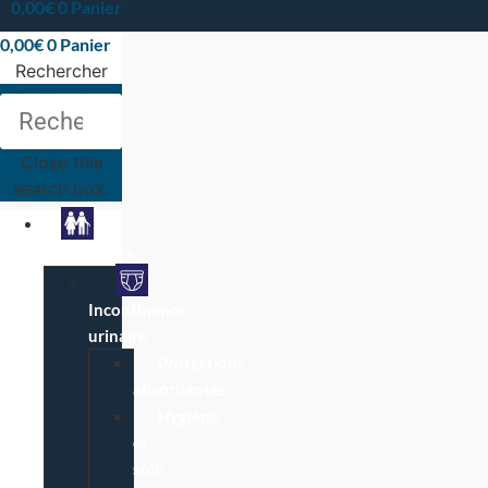
0,00
€
0
Panier
0,00
€
0
Panier
Rechercher
Rechercher
Close this
search box.
Particuliers
Incontinence
urinaire
Protections
absorbantes
Hygiène
et
soin