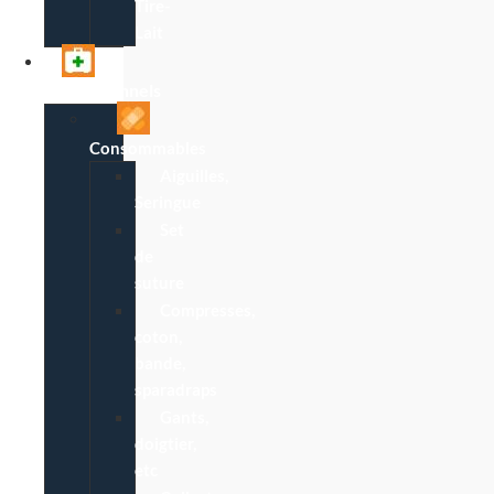
Tire-
Lait
Professionnels
Consommables
Aiguilles,
Seringue
Set
de
suture
Compresses,
coton,
bande,
sparadraps
Gants,
doigtier,
etc