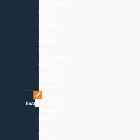
Compresses,
coton,
bande,
sparadraps
Gants,
doigtier,
etc
Collecteur
d’aiguilles
Abaisse-
Langues,
Spéculum
Instrumentation
Usage
unique
:
Ôte-