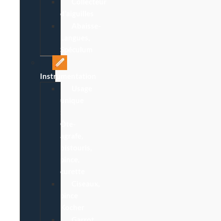
Collecteur
d’aiguilles
Abaisse-
Langues,
Spéculum
Instrumentation
Usage
unique
:
Ôte-
agrafe,
bistouris,
pince,
curette
Ciseaux,
pince
Kocher
Garrot