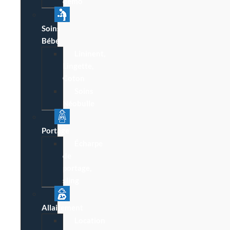
démo
Soins
Bébé
Lininent,
Lingette,
Coton
Soins
Néobulle
Portage
Écharpe
de
portage,
sling
Allaitement
Location