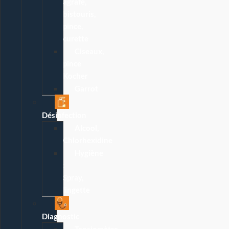
agrafe,
bistouris,
pince,
curette
Ciseaux,
pince
Kocher
Garrot
Désinfection
Alcool,
Chlorhexidine
Hygiène
:
Spray,
lingette
Diagnostic
Tensiomètre