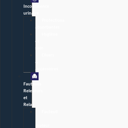
Incontinence
urinaire
Protections
absorbantes
Hygiène
et
soin
Divers
&
Accessoires
Fauteuils
Releveurs
et
Relax
Fauteuil
1
moteur