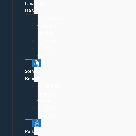
Lavables
HAMAC
Couche
Classique
Lavable
Insert
Kit
démo
Soins
Bébé
Lininent,
Lingette,
Coton
Soins
Néobulle
Portage