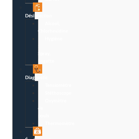
Désinfection
Alcool,
Chlorhexidine
Hygiène
:
Spray,
lingette
Diagnostic
Tensiomètre
Stéthoscope
Oxymètre
de
pouls
Thermomètre