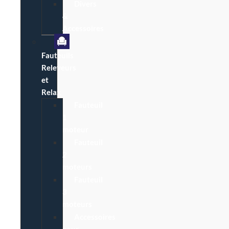
Divers
&
Accessoires
Fauteuils
Releveurs
et
Relax
Fauteuil
1
moteur
Fauteuil
2
moteurs
Fauteuil
3
moteurs
Accessoires