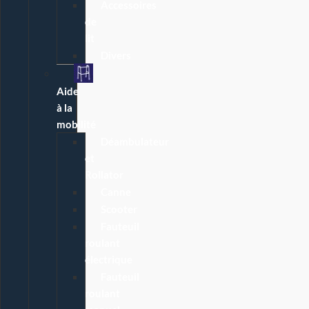
Accessoires
de
lit
Divers
Aide
à la
mobilité
Déambulateur
et
Rollator
Canne
Scooter
Fauteuil
roulant
électrique
Fauteuil
roulant