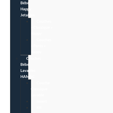
Bébé
Happy
Jetables
Couches
« Classique »
Happy
Couches
« Pants »
Happy
Couches
Bébé
Lavables
HAMAC
Couche
Classique
Lavable
Insert
Kit