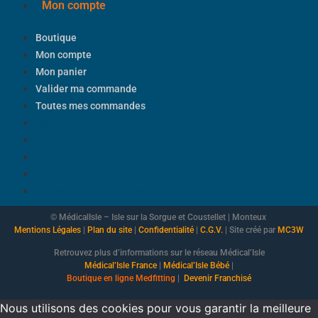
Mon compte
Boutique
Mon compte
Mon panier
Valider ma commande
Toutes mes commandes
Boutique
Mon compte
Mon panier
Valider ma commande
Toutes mes commandes
© MédicalIsle – Isle sur la Sorgue et Coustellet | Monteux
Mentions Légales
|
Plan du site
|
Confidentialité
|
C.G.V.
| Site créé par
MC3W
Retrouvez plus d’informations sur le réseau Médical’Isle
Médical’Isle France
|
Médical’Isle Bébé
|
Boutique
en ligne Medfitting
|
Devenir Franchisé
Nous utilisons des cookies pour vous garantir la meilleure