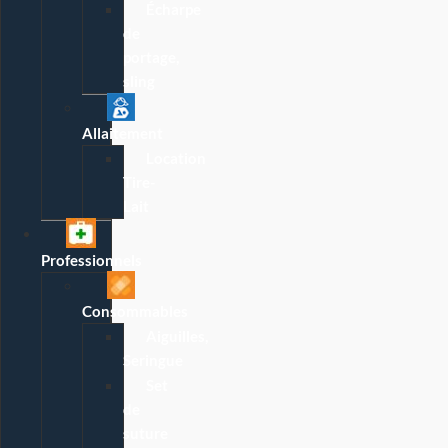
Écharpe
de
portage,
sling
Allaitement
Location
Tire-
Lait
Professionnels
Consommables
Aiguilles,
Seringue
Set
de
suture