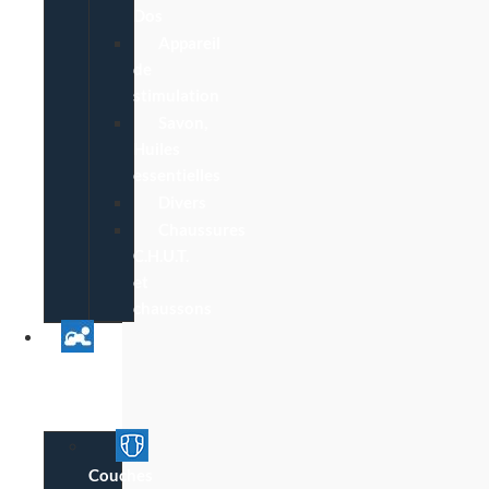
Dos
Appareil
de
stimulation
Savon,
Huiles
essentielles
Divers
Chaussures
C.H.U.T.
et
chaussons
Univers
Parent
Bébé
Couches