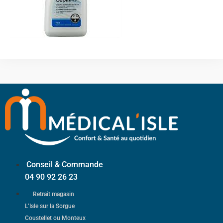
Conseil & Commande
04 90 92 26 23
Retrait magasin
L’Isle sur la Sorgue
Coustellet ou Monteux