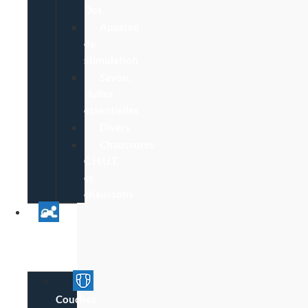
Dos
Appareil
de
stimulation
Savon,
Huiles
essentielles
Divers
Chaussures
C.H.U.T.
et
chaussons
Univers
Parent
Bébé
Couches