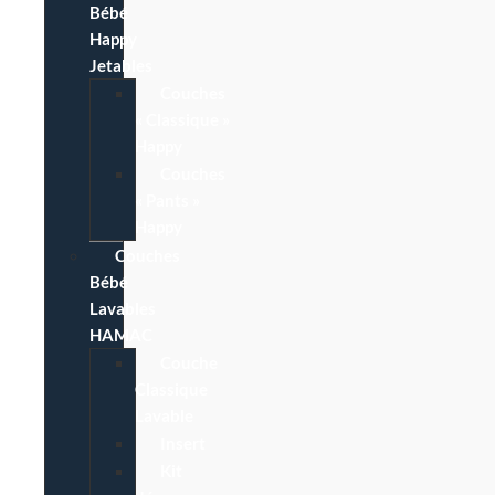
Bébé
Happy
Jetables
Couches
« Classique »
Happy
Couches
« Pants »
Happy
Couches
Bébé
Lavables
HAMAC
Couche
Classique
Lavable
Insert
Kit