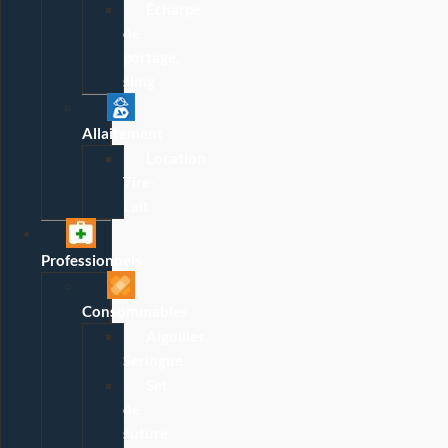
Écharpe
de
portage,
sling
Allaitement
Location
Tire-
Lait
Professionnels
Consommables
Aiguilles,
Seringue
Set
de
suture