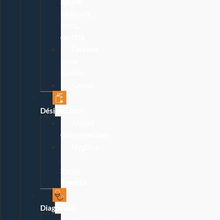
agrafe,
bistouris,
pince,
curette
Ciseaux,
pince
Kocher
Garrot
Désinfection
Alcool,
Chlorhexidine
Hygiène
:
Spray,
lingette
Diagnostic
Tensiomètre