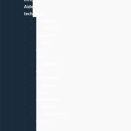
Aide
technique
Literie
Chaleur
apaisante
Mal
de
Dos
Appareil
de
stimulation
Savon,
Huiles
essentielles
Divers
Chaussures
C.H.U.T.
et