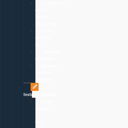
Compresses,
coton,
bande,
sparadraps
Gants,
doigtier,
etc
Collecteur
d’aiguilles
Abaisse-
Langues,
Spéculum
Instrumentation
Usage
unique
:
Ôte-