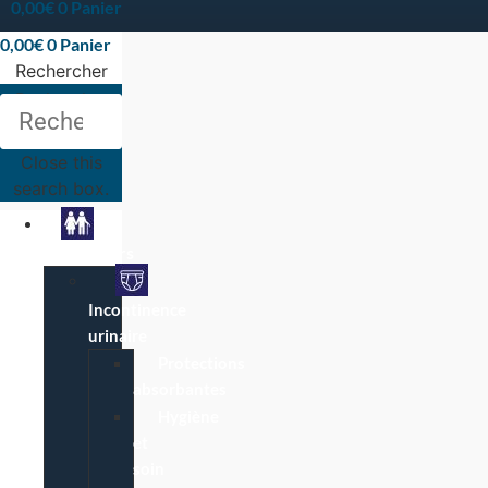
0,00
€
0
Panier
0,00
€
0
Panier
Rechercher
Rechercher
Close this
search box.
Particuliers
Incontinence
urinaire
Protections
absorbantes
Hygiène
et
soin