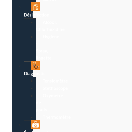
Désinfection
Alcool,
Chlorhexidine
Hygiène
:
Spray,
lingette
Diagnostic
Tensiomètre
Stéthoscope
Oxymètre
de
pouls
Thermomètre