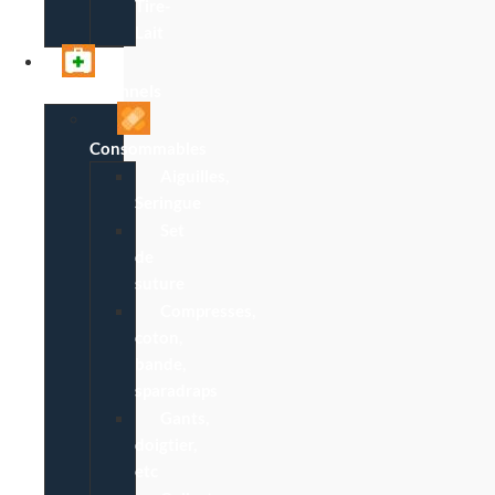
Tire-
Lait
Professionnels
Consommables
Aiguilles,
Seringue
Set
de
suture
Compresses,
coton,
bande,
sparadraps
Gants,
doigtier,
etc