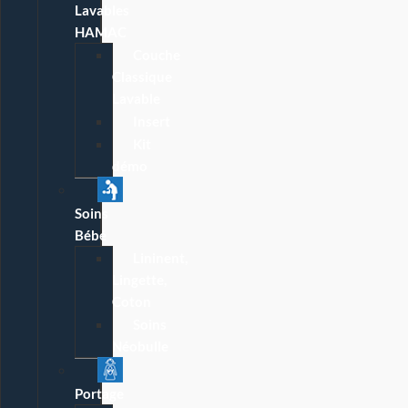
Lavables
HAMAC
Couche
Classique
Lavable
Insert
Kit
démo
Soins
Bébé
Lininent,
Lingette,
Coton
Soins
Néobulle
Portage