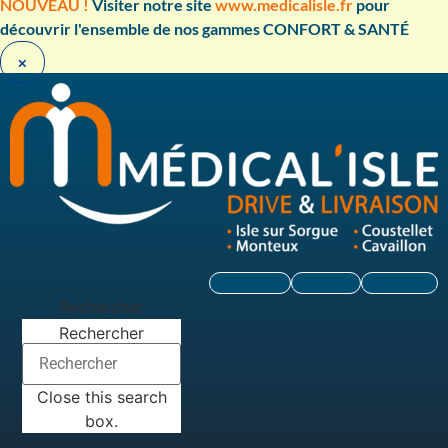
Aller
NOUVEAU !
Visiter notre site
www.medicalisle.fr
pour
au
découvrir l'ensemble de nos gammes CONFORT & SANTÉ ​
contenu
×
Facebook
Linkedin
Instagram
Rechercher
Rechercher
Close this search
box.