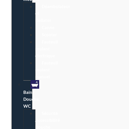
Déambulateur
et
Rollator
Canne
Scooter
Fauteuil
roulant
électrique
Fauteuil
roulant
manuel
Bain,
Douche,
WC
Sécurité
Accessibilité
Douche