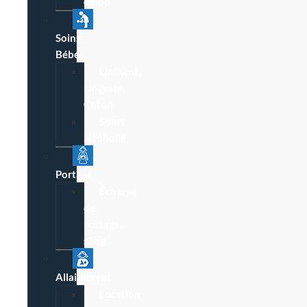
démo
Soins
Bébé
Lininent,
Lingette,
Coton
Soins
Néobulle
Portage
Écharpe
de
portage,
sling
Allaitement
Location