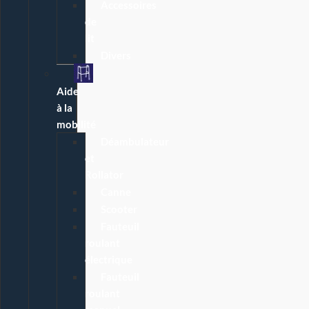
Accessoires
de
lit
Divers
Aide
à la
mobilité
Déambulateur
et
Rollator
Canne
Scooter
Fauteuil
roulant
électrique
Fauteuil
roulant