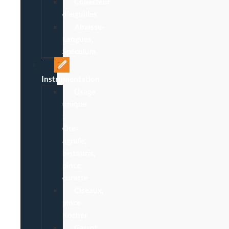
Collecteur
d’aiguilles
Abaisse-
Langues,
Spéculum
Instrumentation
Usage
unique
:
Ôte-
agrafe,
bistouris,
pince,
curette
Ciseaux,
pince
Kocher
Garrot