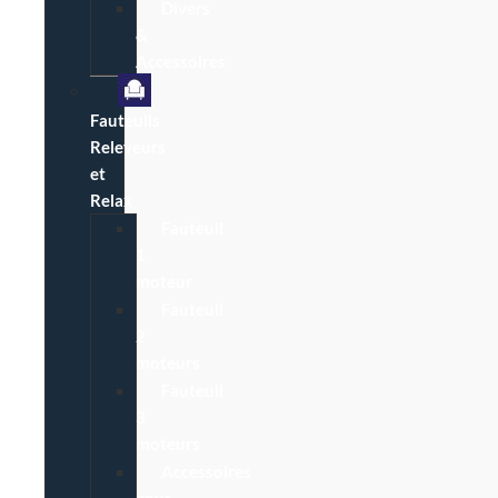
Divers
&
Accessoires
Fauteuils
Releveurs
et
Relax
Fauteuil
1
moteur
Fauteuil
2
moteurs
Fauteuil
3
moteurs
Accessoires