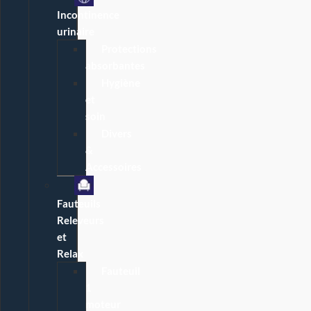
Incontinence
urinaire
Protections
absorbantes
Hygiène
et
soin
Divers
&
Accessoires
Fauteuils
Releveurs
et
Relax
Fauteuil
1
moteur