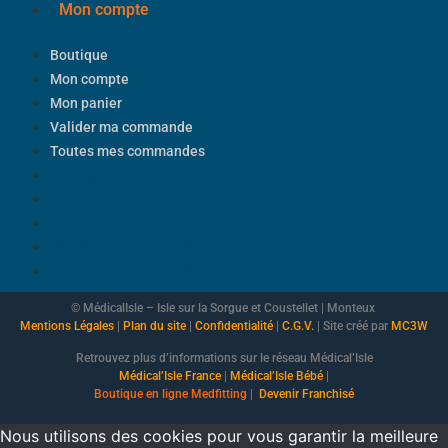
Mon compte
Boutique
Mon compte
Mon panier
Valider ma commande
Toutes mes commandes
Boutique
Mon compte
Mon panier
Valider ma commande
Toutes mes commandes
© MédicalIsle – Isle sur la Sorgue et Coustellet | Monteux
Mentions Légales
|
Plan du site
|
Confidentialité
|
C.G.V.
| Site créé par
MC3W
Retrouvez plus d’informations sur le réseau Médical’Isle
Médical’Isle France
|
Médical’Isle Bébé
|
Boutique
en ligne Medfitting
|
Devenir Franchisé
Nous utilisons des cookies pour vous garantir la meilleure