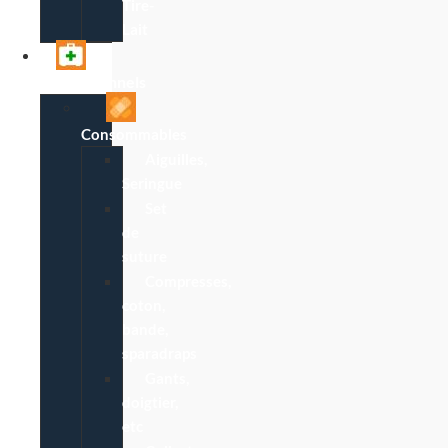
Tire-
Lait
Professionnels
Consommables
Aiguilles,
Seringue
Set
de
suture
Compresses,
coton,
bande,
sparadraps
Gants,
doigtier,
etc