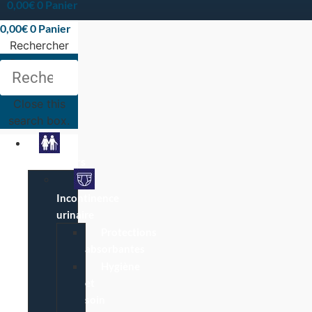
0,00
€
0
Panier
0,00
€
0
Panier
Rechercher
Rechercher
Close this
search box.
Particuliers
Incontinence
urinaire
Protections
absorbantes
Hygiène
et
soin