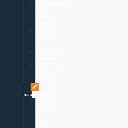
Compresses,
coton,
bande,
sparadraps
Gants,
doigtier,
etc
Collecteur
d’aiguilles
Abaisse-
Langues,
Spéculum
Instrumentation
Usage
unique
:
Ôte-