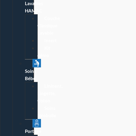
Lavables
HAMAC
Couche
Classique
Lavable
Insert
Kit
démo
Soins
Bébé
Lininent,
Lingette,
Coton
Soins
Néobulle
Portage