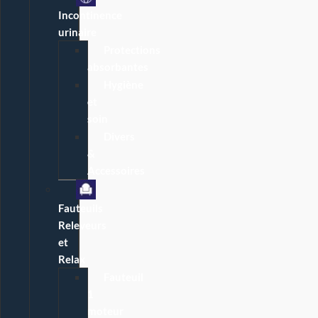
Incontinence
urinaire
Protections
absorbantes
Hygiène
et
soin
Divers
&
Accessoires
Fauteuils
Releveurs
et
Relax
Fauteuil
1
moteur