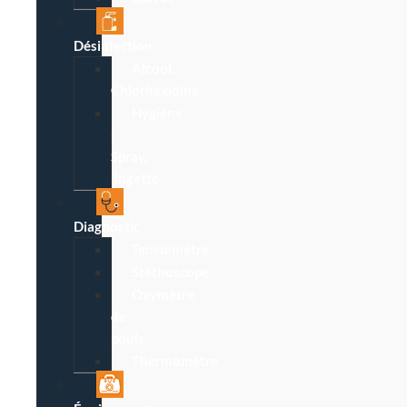
Désinfection
Alcool,
Chlorhexidine
Hygiène
:
Spray,
lingette
Diagnostic
Tensiomètre
Stéthoscope
Oxymètre
de
pouls
Thermomètre