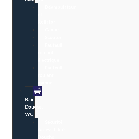
Déambulateur
et
Rollator
Canne
Scooter
Fauteuil
roulant
électrique
Fauteuil
roulant
manuel
Bain,
Douche,
WC
Sécurité
Accessibilité
Douche