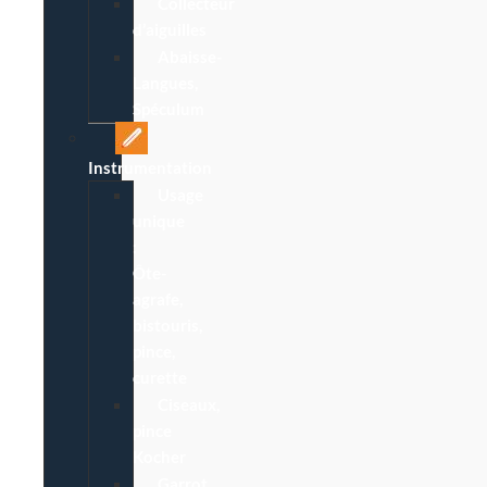
Collecteur
d’aiguilles
Abaisse-
Langues,
Spéculum
Instrumentation
Usage
unique
:
Ôte-
agrafe,
bistouris,
pince,
curette
Ciseaux,
pince
Kocher
Garrot