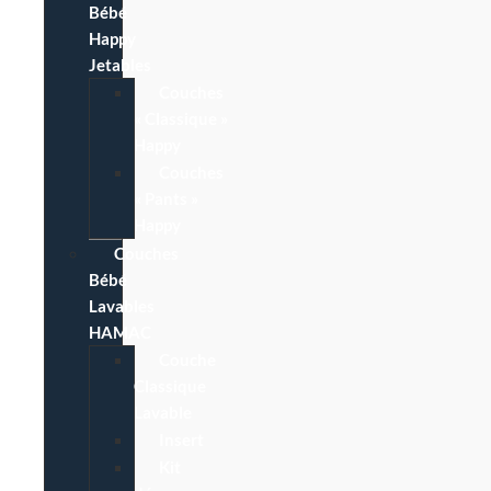
Bébé
Happy
Jetables
Couches
« Classique »
Happy
Couches
« Pants »
Happy
Couches
Bébé
Lavables
HAMAC
Couche
Classique
Lavable
Insert
Kit