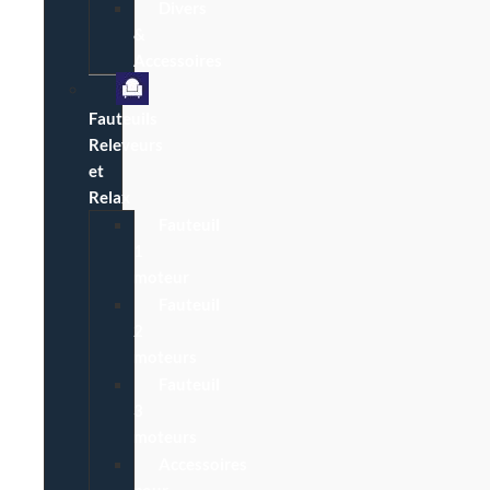
Divers
&
Accessoires
Fauteuils
Releveurs
et
Relax
Fauteuil
1
moteur
Fauteuil
2
moteurs
Fauteuil
3
moteurs
Accessoires