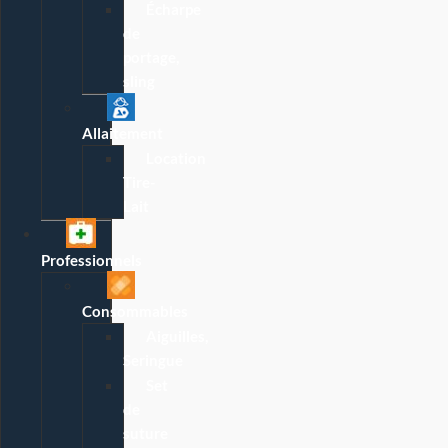
Écharpe
de
portage,
sling
Allaitement
Location
Tire-
Lait
Professionnels
Consommables
Aiguilles,
Seringue
Set
de
suture