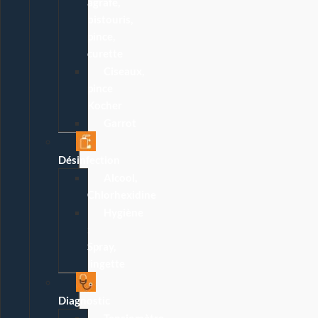
agrafe,
bistouris,
pince,
curette
Ciseaux,
pince
Kocher
Garrot
Désinfection
Alcool,
Chlorhexidine
Hygiène
:
Spray,
lingette
Diagnostic
Tensiomètre