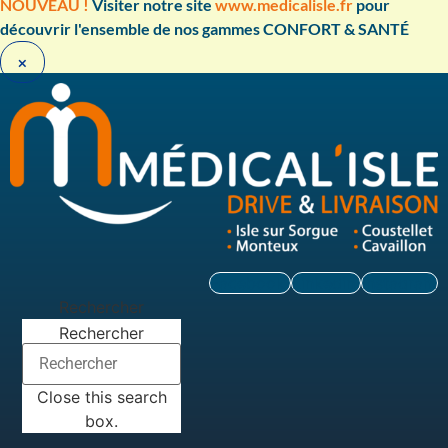
Aller
NOUVEAU !
Visiter notre site
www.medicalisle.fr
pour
au
découvrir l'ensemble de nos gammes CONFORT & SANTÉ ​
contenu
×
Facebook
Linkedin
Instagram
Rechercher
Rechercher
Close this search
box.