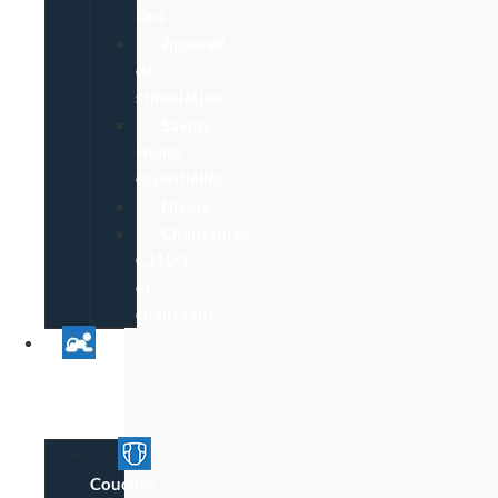
Dos
Appareil
de
stimulation
Savon,
Huiles
essentielles
Divers
Chaussures
C.H.U.T.
et
chaussons
Univers
Parent
Bébé
Couches