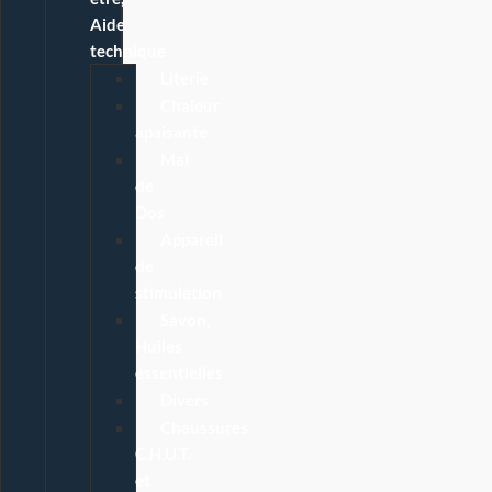
Aide
technique
Literie
Chaleur
apaisante
Mal
de
Dos
Appareil
de
stimulation
Savon,
Huiles
essentielles
Divers
Chaussures
C.H.U.T.
et