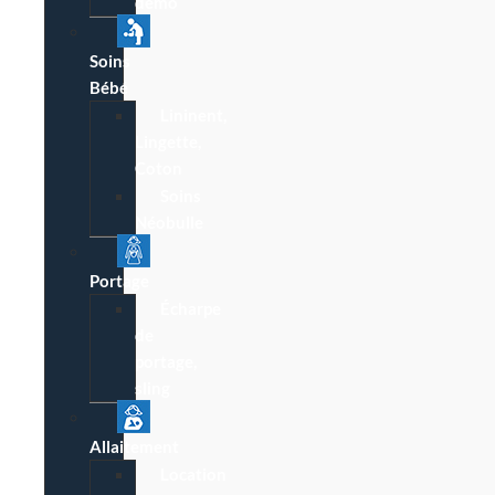
démo
Soins
Bébé
Lininent,
Lingette,
Coton
Soins
Néobulle
Portage
Écharpe
de
portage,
sling
Allaitement
Location