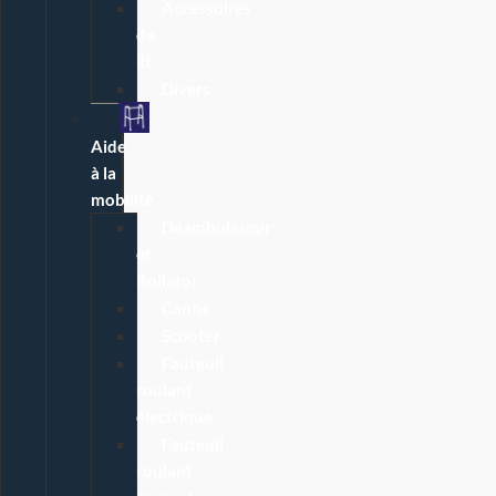
Accessoires
de
lit
Divers
Aide
à la
mobilité
Déambulateur
et
Rollator
Canne
Scooter
Fauteuil
roulant
électrique
Fauteuil
roulant