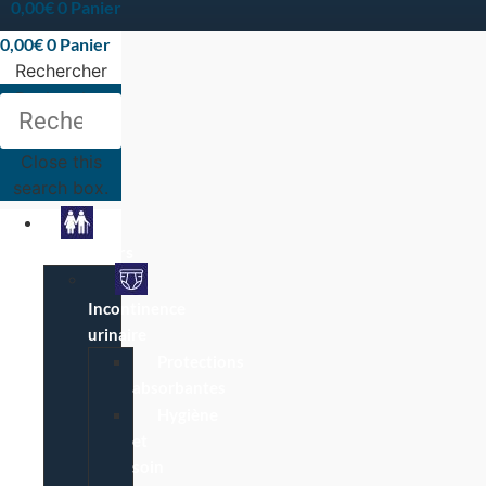
0,00
€
0
Panier
0,00
€
0
Panier
Rechercher
Rechercher
Close this
search box.
Particuliers
Incontinence
urinaire
Protections
absorbantes
Hygiène
et
soin