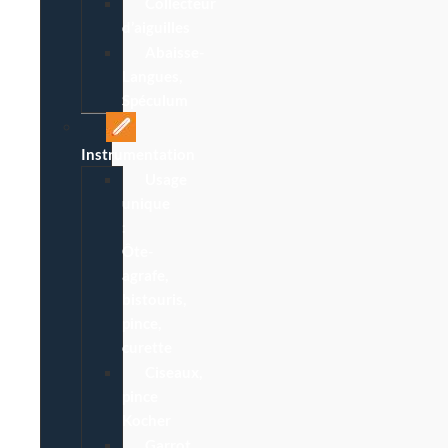
Collecteur
d’aiguilles
Abaisse-
Langues,
Spéculum
Instrumentation
Usage
unique
:
Ôte-
agrafe,
bistouris,
pince,
curette
Ciseaux,
pince
Kocher
Garrot