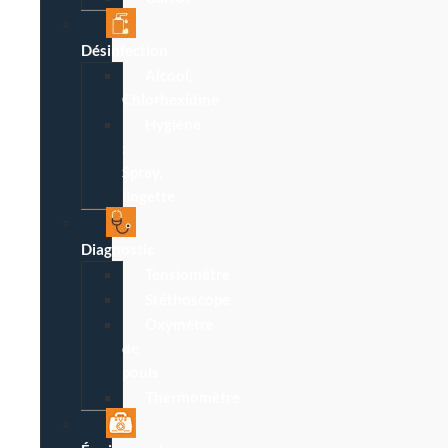
Désinfection
Alcool,
Chlorhexidine
Hygiène
:
Spray,
lingette
Diagnostic
Tensiomètre
Stéthoscope
Oxymètre
de
pouls
Thermomètre