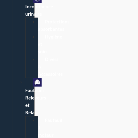
Incontinence
urinaire
Protections
absorbantes
Hygiène
et
soin
Divers
&
Accessoires
Fauteuils
Releveurs
et
Relax
Fauteuil
1
moteur