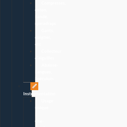
Compresses,
coton,
bande,
sparadraps
Gants,
doigtier,
etc
Collecteur
d’aiguilles
Abaisse-
Langues,
Spéculum
Instrumentation
Usage
unique
:
Ôte-