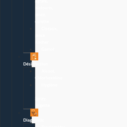
agrafe,
bistouris,
pince,
curette
Ciseaux,
pince
Kocher
Garrot
Désinfection
Alcool,
Chlorhexidine
Hygiène
:
Spray,
lingette
Diagnostic
Tensiomètre