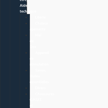
Aide
technique
Literie
Chaleur
apaisante
Mal
de
Dos
Appareil
de
stimulation
Savon,
Huiles
essentielles
Divers
Chaussures
C.H.U.T.
et