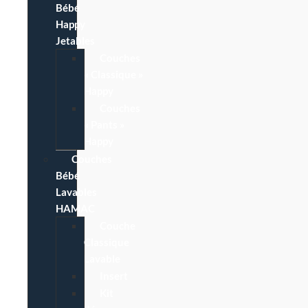
Bébé
Happy
Jetables
Couches
« Classique »
Happy
Couches
« Pants »
Happy
Couches
Bébé
Lavables
HAMAC
Couche
Classique
Lavable
Insert
Kit