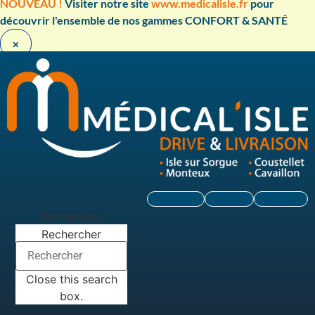
Aller
NOUVEAU !
Visiter notre site
www.medicalisle.fr
pour
au
découvrir l'ensemble de nos gammes CONFORT & SANTÉ ​
contenu
×
Facebook
Linkedin
Instagram
Rechercher
Rechercher
Close this search
box.