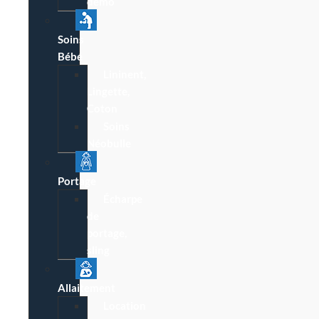
démo
Soins
Bébé
Lininent,
Lingette,
Coton
Soins
Néobulle
Portage
Écharpe
de
portage,
sling
Allaitement
Location