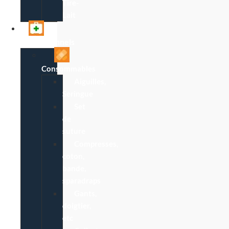
Tire-
Lait
Professionnels
Consommables
Aiguilles,
Seringue
Set
de
suture
Compresses,
coton,
bande,
sparadraps
Gants,
doigtier,
etc