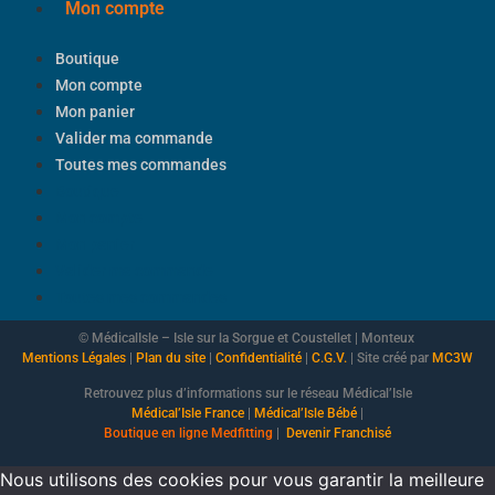
Mon compte
Boutique
Mon compte
Mon panier
Valider ma commande
Toutes mes commandes
Boutique
Mon compte
Mon panier
Valider ma commande
Toutes mes commandes
© MédicalIsle – Isle sur la Sorgue et Coustellet | Monteux
Mentions Légales
|
Plan du site
|
Confidentialité
|
C.G.V.
| Site créé par
MC3W
Retrouvez plus d’informations sur le réseau Médical’Isle
Médical’Isle France
|
Médical’Isle Bébé
|
Boutique
en ligne Medfitting
|
Devenir Franchisé
Nous utilisons des cookies pour vous garantir la meilleure