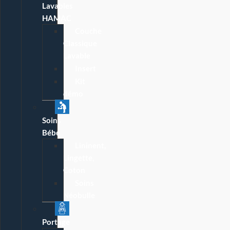
Lavables
HAMAC
Couche
Classique
Lavable
Insert
Kit
démo
Soins
Bébé
Lininent,
Lingette,
Coton
Soins
Néobulle
Portage