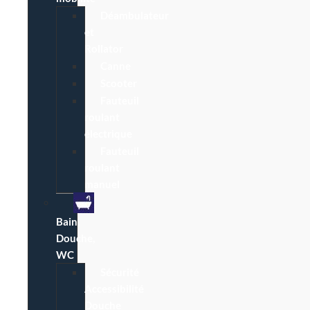
Déambulateur
et
Rollator
Canne
Scooter
Fauteuil
roulant
électrique
Fauteuil
roulant
manuel
Bain,
Douche,
WC
Sécurité
Accessibilité
Douche