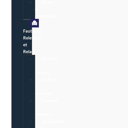
Divers
&
Accessoires
Fauteuils
Releveurs
et
Relax
Fauteuil
1
moteur
Fauteuil
2
moteurs
Fauteuil
3
moteurs
Accessoires