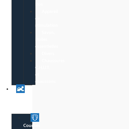
Dos
Appareil
de
stimulation
Savon,
Huiles
essentielles
Divers
Chaussures
C.H.U.T.
et
chaussons
Univers
Parent
Bébé
Couches