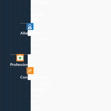
Écharpe
de
portage,
sling
Allaitement
Location
Tire-
Lait
Professionnels
Consommables
Aiguilles,
Seringue
Set
de
suture