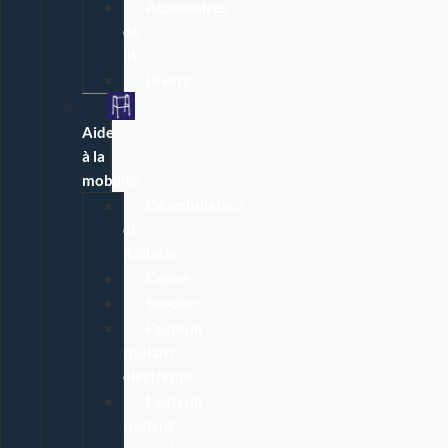
Accessoires
de
lit
Divers
Aide
à la
mobilité
Déambulateur
et
Rollator
Canne
Scooter
Fauteuil
roulant
électrique
Fauteuil
roulant