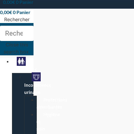
0,00
€
0
Panier
0,00
€
0
Panier
Rechercher
Rechercher
Close this
search box.
Particuliers
Incontinence
urinaire
Protections
absorbantes
Hygiène
et
soin