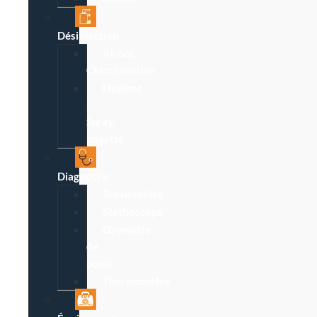
Désinfection
Alcool,
Chlorhexidine
Hygiène
:
Spray,
lingette
Diagnostic
Tensiomètre
Stéthoscope
Oxymètre
de
pouls
Thermomètre