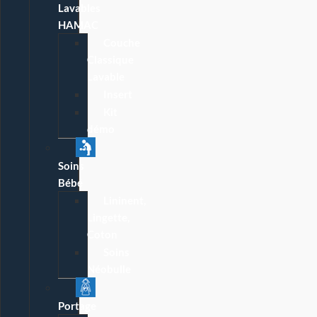
Lavables
HAMAC
Couche
Classique
Lavable
Insert
Kit
démo
Soins
Bébé
Lininent,
Lingette,
Coton
Soins
Néobulle
Portage