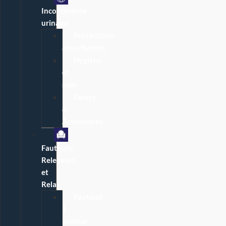
Incontinence
urinaire
Protections
absorbantes
Hygiène
et
soin
Divers
&
Accessoires
Fauteuils
Releveurs
et
Relax
Fauteuil
1
moteur