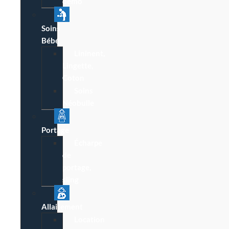
démo
Soins
Bébé
Lininent,
Lingette,
Coton
Soins
Néobulle
Portage
Écharpe
de
portage,
sling
Allaitement
Location