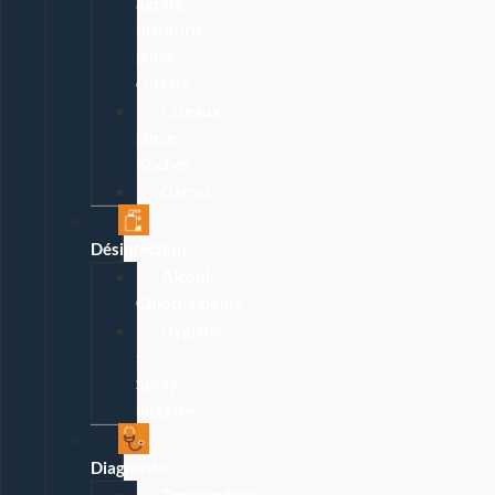
agrafe,
bistouris,
pince,
curette
Ciseaux,
pince
Kocher
Garrot
Désinfection
Alcool,
Chlorhexidine
Hygiène
:
Spray,
lingette
Diagnostic
Tensiomètre