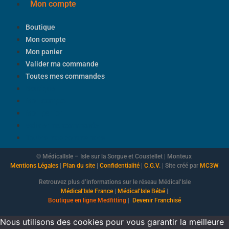
Mon compte
Boutique
Mon compte
Mon panier
Valider ma commande
Toutes mes commandes
Boutique
Mon compte
Mon panier
Valider ma commande
Toutes mes commandes
© MédicalIsle – Isle sur la Sorgue et Coustellet | Monteux
Mentions Légales
|
Plan du site
|
Confidentialité
|
C.G.V.
| Site créé par
MC3W
Retrouvez plus d’informations sur le réseau Médical’Isle
Médical’Isle France
|
Médical’Isle Bébé
|
Boutique
en ligne Medfitting
|
Devenir Franchisé
Nous utilisons des cookies pour vous garantir la meilleure