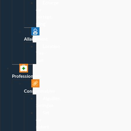
Écharpe
de
portage,
sling
Allaitement
Location
Tire-
Lait
Professionnels
Consommables
Aiguilles,
Seringue
Set
de
suture