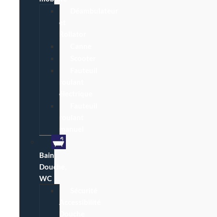
Déambulateur
et
Rollator
Canne
Scooter
Fauteuil
roulant
électrique
Fauteuil
roulant
manuel
Bain,
Douche,
WC
Sécurité
Accessibilité
Douche