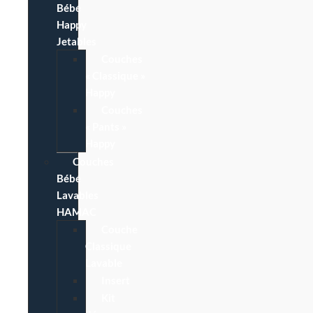
Bébé
Happy
Jetables
Couches
« Classique »
Happy
Couches
« Pants »
Happy
Couches
Bébé
Lavables
HAMAC
Couche
Classique
Lavable
Insert
Kit