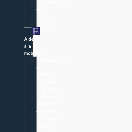
Accessoires
de
lit
Divers
Aide
à la
mobilité
Déambulateur
et
Rollator
Canne
Scooter
Fauteuil
roulant
électrique
Fauteuil
roulant