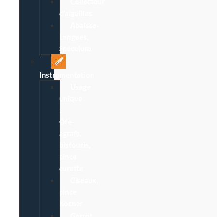
Collecteur
d’aiguilles
Abaisse-
Langues,
Spéculum
Instrumentation
Usage
unique
:
Ôte-
agrafe,
bistouris,
pince,
curette
Ciseaux,
pince
Kocher
Garrot