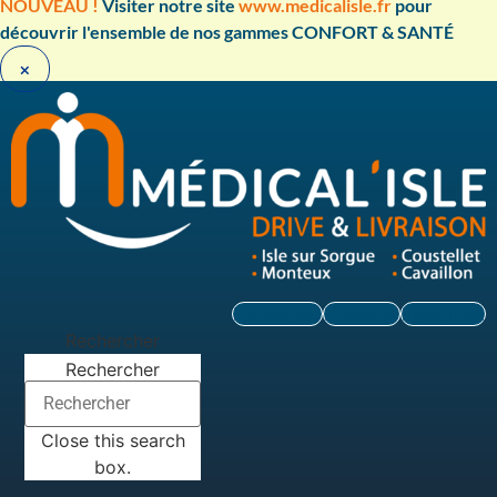
Aller
NOUVEAU !
Visiter notre site
www.medicalisle.fr
pour
au
découvrir l'ensemble de nos gammes CONFORT & SANTÉ ​
contenu
×
Facebook
Linkedin
Instagram
Rechercher
Rechercher
Close this search
box.