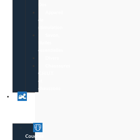
Dos
Appareil
de
stimulation
Savon,
Huiles
essentielles
Divers
Chaussures
C.H.U.T.
et
chaussons
Univers
Parent
Bébé
Couches