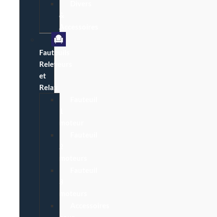
Divers
&
Accessoires
Fauteuils
Releveurs
et
Relax
Fauteuil
1
moteur
Fauteuil
2
moteurs
Fauteuil
3
moteurs
Accessoires