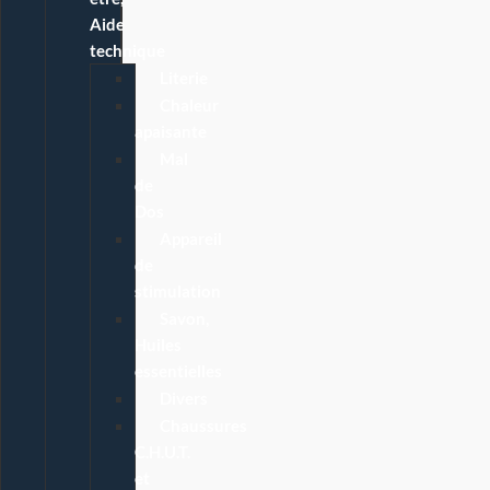
Aide
technique
Literie
Chaleur
apaisante
Mal
de
Dos
Appareil
de
stimulation
Savon,
Huiles
essentielles
Divers
Chaussures
C.H.U.T.
et