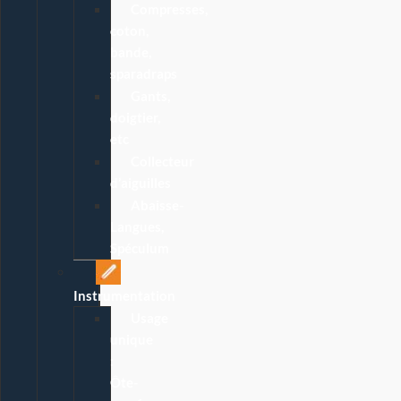
Compresses,
coton,
bande,
sparadraps
Gants,
doigtier,
etc
Collecteur
d’aiguilles
Abaisse-
Langues,
Spéculum
Instrumentation
Usage
unique
:
Ôte-