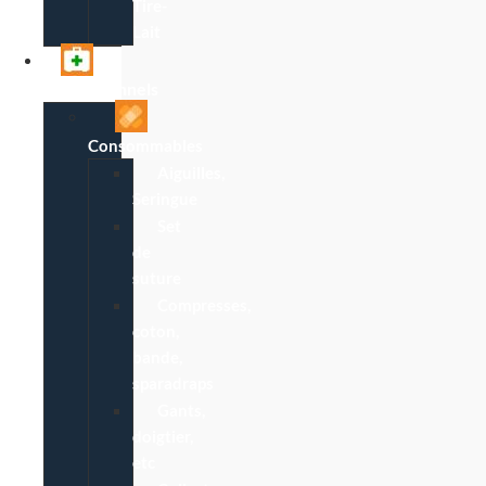
Tire-
Lait
Professionnels
Consommables
Aiguilles,
Seringue
Set
de
suture
Compresses,
coton,
bande,
sparadraps
Gants,
doigtier,
etc