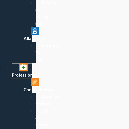
Écharpe
de
portage,
sling
Allaitement
Location
Tire-
Lait
Professionnels
Consommables
Aiguilles,
Seringue
Set
de
suture