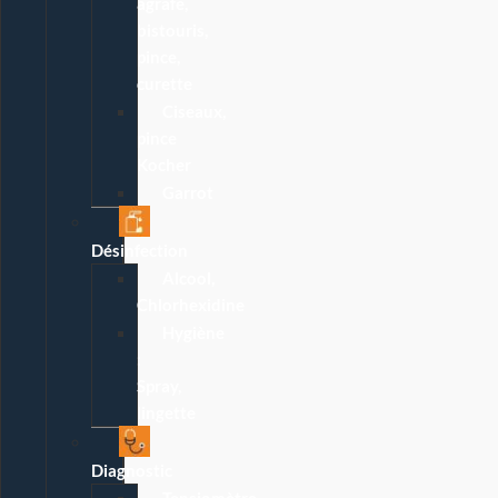
agrafe,
bistouris,
pince,
curette
Ciseaux,
pince
Kocher
Garrot
Désinfection
Alcool,
Chlorhexidine
Hygiène
:
Spray,
lingette
Diagnostic
Tensiomètre