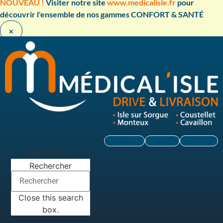
Aller
NOUVEAU !
Visiter notre site
www.medicalisle.fr
pour
au
découvrir l'ensemble de nos gammes CONFORT & SANTÉ ​
contenu
×
Facebook
Linkedin
Instagram
Rechercher
Rechercher
Close this search
box.