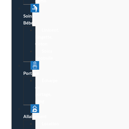
démo
Soins
Bébé
Lininent,
Lingette,
Coton
Soins
Néobulle
Portage
Écharpe
de
portage,
sling
Allaitement
Location