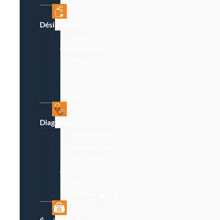
Désinfection
Alcool,
Chlorhexidine
Hygiène
:
Spray,
lingette
Diagnostic
Tensiomètre
Stéthoscope
Oxymètre
de
pouls
Thermomètre