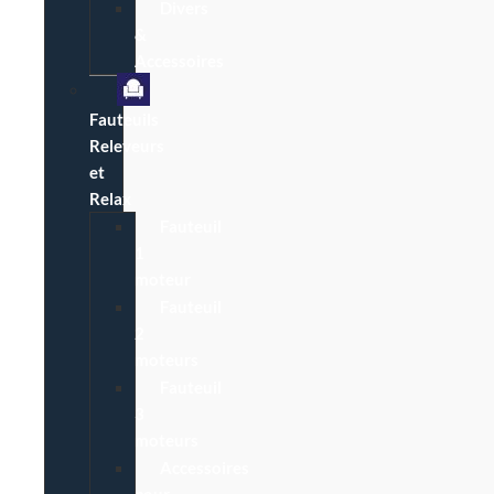
Divers
&
Accessoires
Fauteuils
Releveurs
et
Relax
Fauteuil
1
moteur
Fauteuil
2
moteurs
Fauteuil
3
moteurs
Accessoires