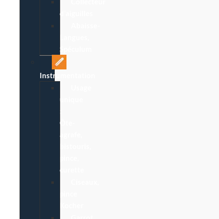
Collecteur
d’aiguilles
Abaisse-
Langues,
Spéculum
Instrumentation
Usage
unique
:
Ôte-
agrafe,
bistouris,
pince,
curette
Ciseaux,
pince
Kocher
Garrot