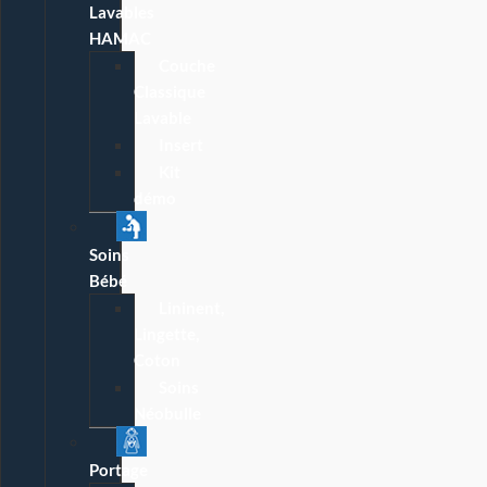
Lavables
HAMAC
Couche
Classique
Lavable
Insert
Kit
démo
Soins
Bébé
Lininent,
Lingette,
Coton
Soins
Néobulle
Portage