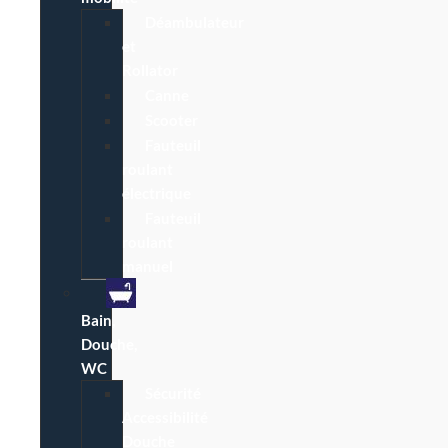
Déambulateur
et
Rollator
Canne
Scooter
Fauteuil
roulant
électrique
Fauteuil
roulant
manuel
Bain,
Douche,
WC
Sécurité
Accessibilité
Douche