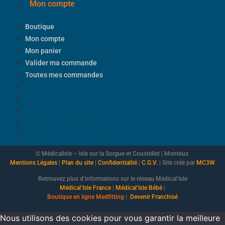
Mon compte
Boutique
Mon compte
Mon panier
Valider ma commande
Toutes mes commandes
Boutique
Mon compte
Mon panier
Valider ma commande
Toutes mes commandes
© MédicalIsle – Isle sur la Sorgue et Coustellet | Monteux
Mentions Légales
|
Plan du site
|
Confidentialité
|
C.G.V.
| Site créé par
MC3W
Retrouvez plus d’informations sur le réseau Médical’Isle
Médical’Isle France
|
Médical’Isle Bébé
|
Boutique
en ligne Medfitting
|
Devenir Franchisé
Nous utilisons des cookies pour vous garantir la meilleure