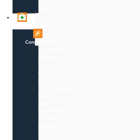
Tire-
Lait
Professionnels
Consommables
Aiguilles,
Seringue
Set
de
suture
Compresses,
coton,
bande,
sparadraps
Gants,
doigtier,
etc