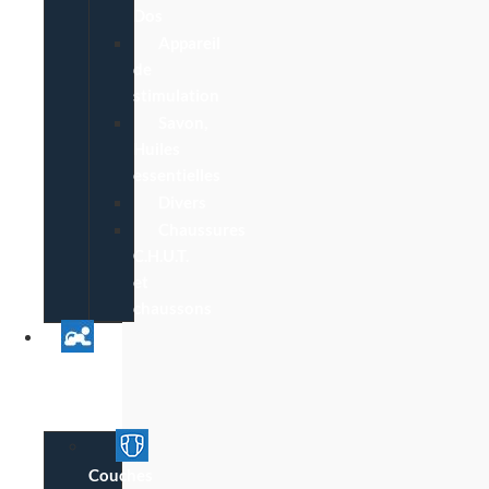
Dos
Appareil
de
stimulation
Savon,
Huiles
essentielles
Divers
Chaussures
C.H.U.T.
et
chaussons
Univers
Parent
Bébé
Couches