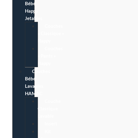
Bébé
Happy
Jetables
Couches
« Classique »
Happy
Couches
« Pants »
Happy
Couches
Bébé
Lavables
HAMAC
Couche
Classique
Lavable
Insert
Kit