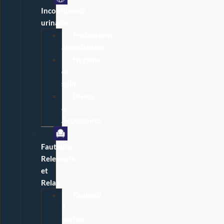
Incontinence
urinaire
Protections
absorbantes
Hygiène
et
soin
Divers
&
Accessoires
Fauteuils
Releveurs
et
Relax
Fauteuil
1
moteur