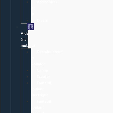
Accessoires
de
lit
Divers
Aide
à la
mobilité
Déambulateur
et
Rollator
Canne
Scooter
Fauteuil
roulant
électrique
Fauteuil
roulant