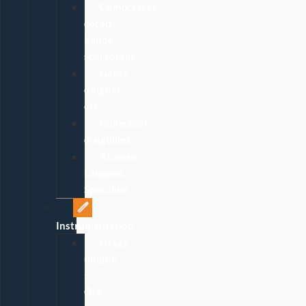
Compresses,
coton,
bande,
sparadraps
Gants,
doigtier,
etc
Collecteur
d’aiguilles
Abaisse-
Langues,
Spéculum
Instrumentation
Usage
unique
:
Ôte-