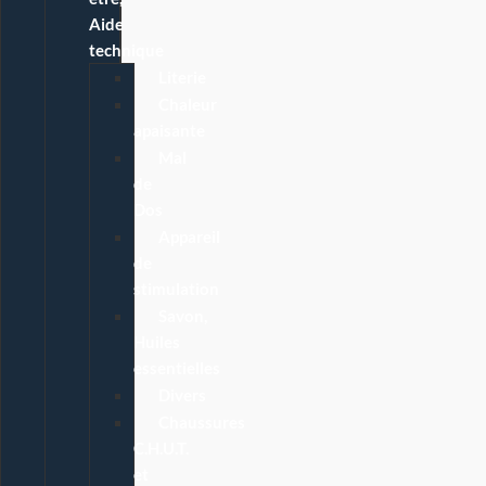
Aide
technique
Literie
Chaleur
apaisante
Mal
de
Dos
Appareil
de
stimulation
Savon,
Huiles
essentielles
Divers
Chaussures
C.H.U.T.
et