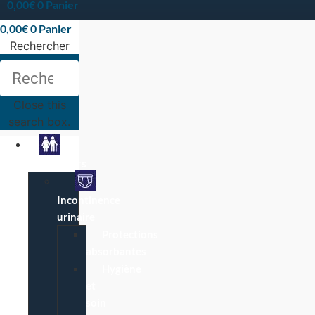
0,00
€
0
Panier
0,00
€
0
Panier
Rechercher
Rechercher
Close this
search box.
Particuliers
Incontinence
urinaire
Protections
absorbantes
Hygiène
et
soin