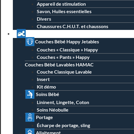
Appareil de stimulation
Savon, Huiles essentielles
Divers
Chaussures C.H.U.T. et chaussons
Univers Parent Bébé
Couches Bébé Happy Jetables
Couches « Classique » Happy
Couches « Pants » Happy
Couches Bébé Lavables HAMAC
Couche Classique Lavable
Insert
Kit démo
Soins Bébé
Lininent, Lingette, Coton
Soins Néobulle
Portage
Écharpe de portage, sling
Allaitement