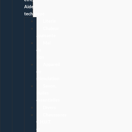
Aide
technique
Literie
Chaleur
apaisante
Mal
de
Dos
Appareil
de
stimulation
Savon,
Huiles
essentielles
Divers
Chaussures
C.H.U.T.
et