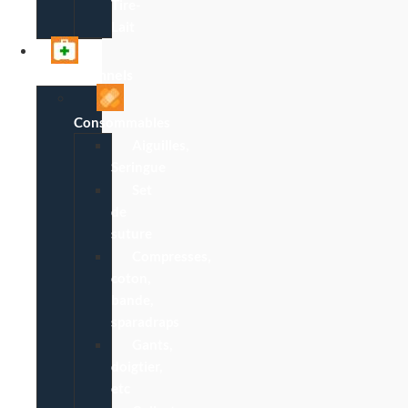
Tire-
Lait
Professionnels
Consommables
Aiguilles,
Seringue
Set
de
suture
Compresses,
coton,
bande,
sparadraps
Gants,
doigtier,
etc