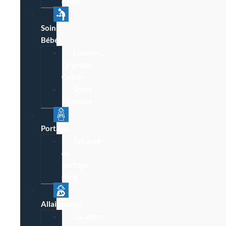
démo
Soins
Bébé
Lininent,
Lingette,
Coton
Soins
Néobulle
Portage
Écharpe
de
portage,
sling
Allaitement
Location