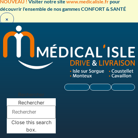
Aller
NOUVEAU !
Visiter notre site
www.medicalisle.fr
pour
au
découvrir l'ensemble de nos gammes CONFORT & SANTÉ ​
contenu
×
Facebook
Linkedin
Instagram
Rechercher
Rechercher
Close this search
box.