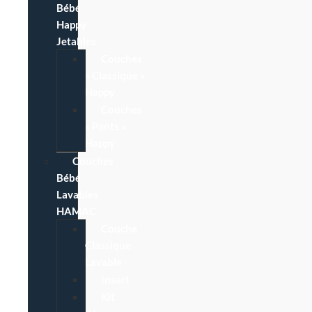
Bébé
Happy
Jetables
Couches
« Classique »
Happy
Couches
« Pants »
Happy
Couches
Bébé
Lavables
HAMAC
Couche
Classique
Lavable
Insert
Kit