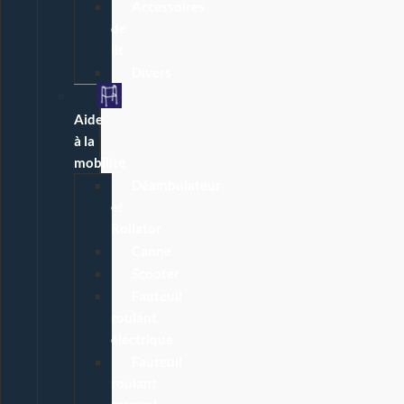
Accessoires
de
lit
Divers
Aide
à la
mobilité
Déambulateur
et
Rollator
Canne
Scooter
Fauteuil
roulant
électrique
Fauteuil
roulant