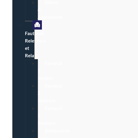
Divers
&
Accessoires
Fauteuils
Releveurs
et
Relax
Fauteuil
1
moteur
Fauteuil
2
moteurs
Fauteuil
3
moteurs
Accessoires