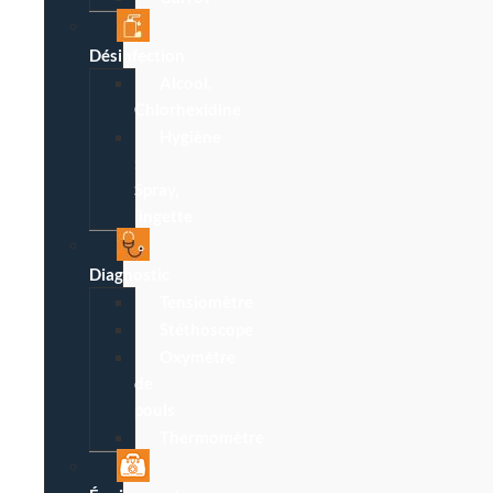
Désinfection
Alcool,
Chlorhexidine
Hygiène
:
Spray,
lingette
Diagnostic
Tensiomètre
Stéthoscope
Oxymètre
de
pouls
Thermomètre