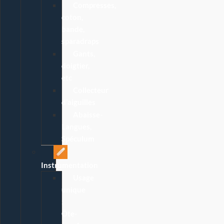
Compresses,
coton,
bande,
sparadraps
Gants,
doigtier,
etc
Collecteur
d’aiguilles
Abaisse-
Langues,
Spéculum
Instrumentation
Usage
unique
:
Ôte-