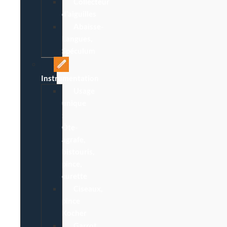
Collecteur
d’aiguilles
Abaisse-
Langues,
Spéculum
Instrumentation
Usage
unique
:
Ôte-
agrafe,
bistouris,
pince,
curette
Ciseaux,
pince
Kocher
Garrot