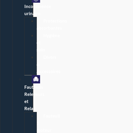
Incontinence
urinaire
Protections
absorbantes
Hygiène
et
soin
Divers
&
Accessoires
Fauteuils
Releveurs
et
Relax
Fauteuil
1
moteur