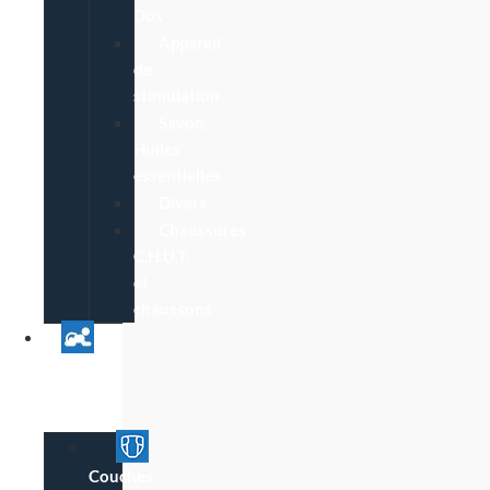
Dos
Appareil
de
stimulation
Savon,
Huiles
essentielles
Divers
Chaussures
C.H.U.T.
et
chaussons
Univers
Parent
Bébé
Couches