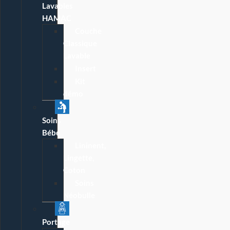
Lavables
HAMAC
Couche
Classique
Lavable
Insert
Kit
démo
Soins
Bébé
Lininent,
Lingette,
Coton
Soins
Néobulle
Portage