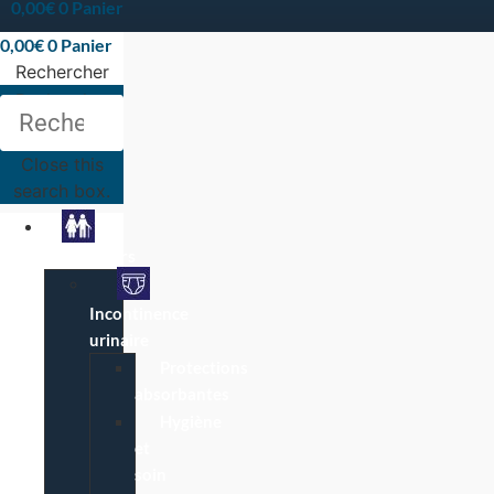
0,00
€
0
Panier
0,00
€
0
Panier
Rechercher
Rechercher
Close this
search box.
Particuliers
Incontinence
urinaire
Protections
absorbantes
Hygiène
et
soin