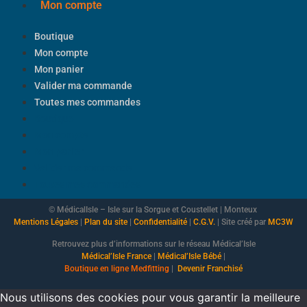
Mon compte
Boutique
Mon compte
Mon panier
Valider ma commande
Toutes mes commandes
Boutique
Mon compte
Mon panier
Valider ma commande
Toutes mes commandes
© MédicalIsle – Isle sur la Sorgue et Coustellet | Monteux
Mentions Légales
|
Plan du site
|
Confidentialité
|
C.G.V.
| Site créé par
MC3W
Retrouvez plus d’informations sur le réseau Médical’Isle
Médical’Isle France
|
Médical’Isle Bébé
|
Boutique
en ligne Medfitting
|
Devenir Franchisé
Nous utilisons des cookies pour vous garantir la meilleure