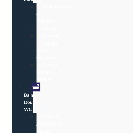
Déambulateur
et
Rollator
Canne
Scooter
Fauteuil
roulant
électrique
Fauteuil
roulant
manuel
Bain,
Douche,
WC
Sécurité
Accessibilité
Douche