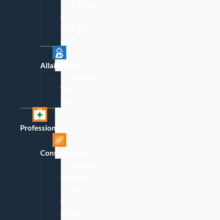
Écharpe
de
portage,
sling
Allaitement
Location
Tire-
Lait
Professionnels
Consommables
Aiguilles,
Seringue
Set
de
suture