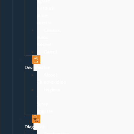
agrafe,
bistouris,
pince,
curette
Ciseaux,
pince
Kocher
Garrot
Désinfection
Alcool,
Chlorhexidine
Hygiène
:
Spray,
lingette
Diagnostic
Tensiomètre