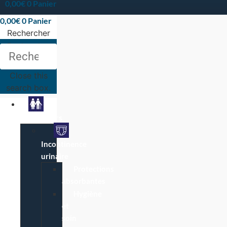
0,00
€
0
Panier
0,00
€
0
Panier
Rechercher
Rechercher
Close this
search box.
Particuliers
Incontinence
urinaire
Protections
absorbantes
Hygiène
et
soin