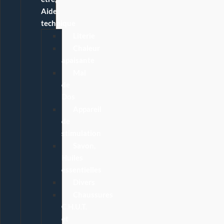
Aide
technique
Literie
Chaleur
apaisante
Mal
de
Dos
Appareil
de
stimulation
Savon,
Huiles
essentielles
Divers
Chaussures
C.H.U.T.
et