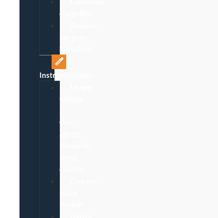
Collecteur
d’aiguilles
Abaisse-
Langues,
Spéculum
Instrumentation
Usage
unique
:
Ôte-
agrafe,
bistouris,
pince,
curette
Ciseaux,
pince
Kocher
Garrot