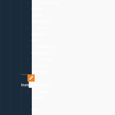
Compresses,
coton,
bande,
sparadraps
Gants,
doigtier,
etc
Collecteur
d’aiguilles
Abaisse-
Langues,
Spéculum
Instrumentation
Usage
unique
:
Ôte-