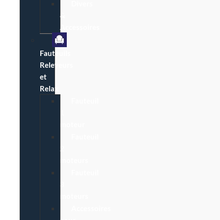
Divers
&
Accessoires
Fauteuils
Releveurs
et
Relax
Fauteuil
1
moteur
Fauteuil
2
moteurs
Fauteuil
3
moteurs
Accessoires