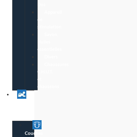
Dos
Appareil
de
stimulation
Savon,
Huiles
essentielles
Divers
Chaussures
C.H.U.T.
et
chaussons
Univers
Parent
Bébé
Couches