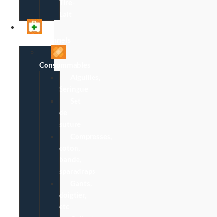
Tire-
Lait
Professionnels
Consommables
Aiguilles,
Seringue
Set
de
suture
Compresses,
coton,
bande,
sparadraps
Gants,
doigtier,
etc