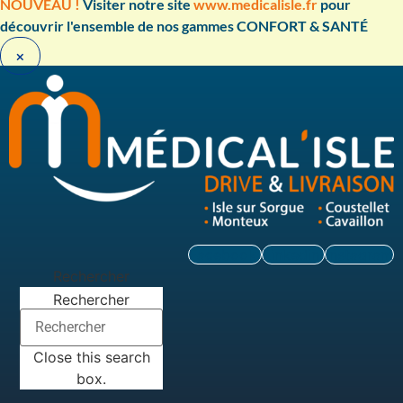
Aller
NOUVEAU !
Visiter notre site
www.medicalisle.fr
pour
au
découvrir l'ensemble de nos gammes CONFORT & SANTÉ ​
contenu
×
Facebook
Linkedin
Instagram
Rechercher
Rechercher
Close this search
box.