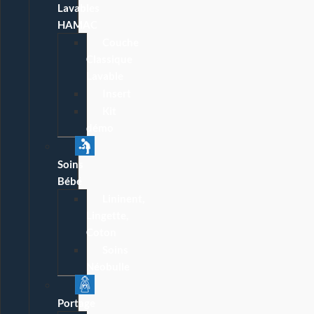
Lavables
HAMAC
Couche
Classique
Lavable
Insert
Kit
démo
Soins
Bébé
Lininent,
Lingette,
Coton
Soins
Néobulle
Portage