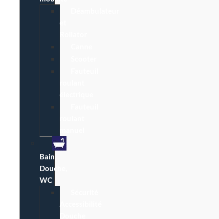
Déambulateur
et
Rollator
Canne
Scooter
Fauteuil
roulant
électrique
Fauteuil
roulant
manuel
Bain,
Douche,
WC
Sécurité
Accessibilité
Douche