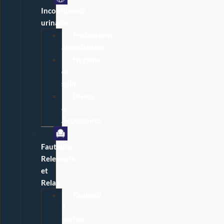
Incontinence
urinaire
Protections
absorbantes
Hygiène
et
soin
Divers
&
Accessoires
Fauteuils
Releveurs
et
Relax
Fauteuil
1
moteur