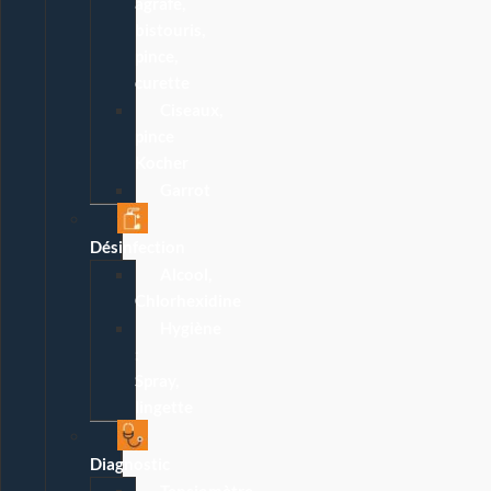
agrafe,
bistouris,
pince,
curette
Ciseaux,
pince
Kocher
Garrot
Désinfection
Alcool,
Chlorhexidine
Hygiène
:
Spray,
lingette
Diagnostic
Tensiomètre