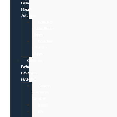
Bébé
Happy
Jetables
Couches
« Classique »
Happy
Couches
« Pants »
Happy
Couches
Bébé
Lavables
HAMAC
Couche
Classique
Lavable
Insert
Kit