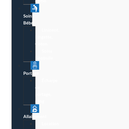
démo
Soins
Bébé
Lininent,
Lingette,
Coton
Soins
Néobulle
Portage
Écharpe
de
portage,
sling
Allaitement
Location