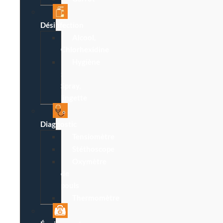
Désinfection
Alcool,
Chlorhexidine
Hygiène
:
Spray,
lingette
Diagnostic
Tensiomètre
Stéthoscope
Oxymètre
de
pouls
Thermomètre