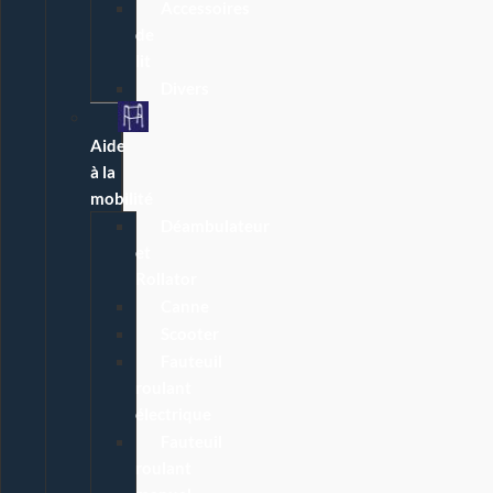
Accessoires
de
lit
Divers
Aide
à la
mobilité
Déambulateur
et
Rollator
Canne
Scooter
Fauteuil
roulant
électrique
Fauteuil
roulant