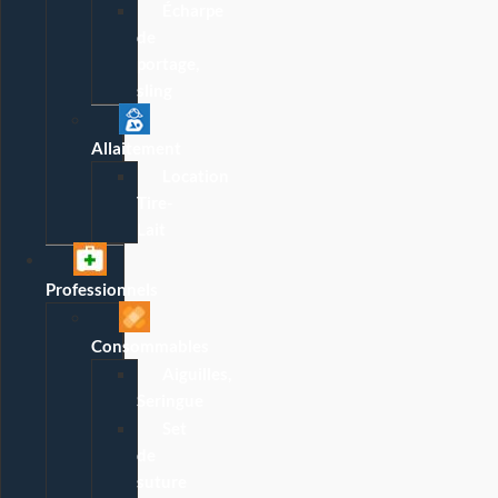
Écharpe
de
portage,
sling
Allaitement
Location
Tire-
Lait
Professionnels
Consommables
Aiguilles,
Seringue
Set
de
suture