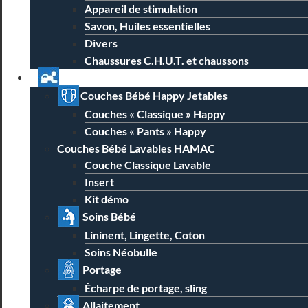
Appareil de stimulation
Savon, Huiles essentielles
Divers
Chaussures C.H.U.T. et chaussons
Univers Parent Bébé
Couches Bébé Happy Jetables
Couches « Classique » Happy
Couches « Pants » Happy
Couches Bébé Lavables HAMAC
Couche Classique Lavable
Insert
Kit démo
Soins Bébé
Lininent, Lingette, Coton
Soins Néobulle
Portage
Écharpe de portage, sling
Allaitement