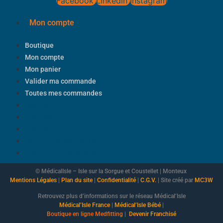
Facebook
Linkedin
Instagram
Mon compte
Boutique
Mon compte
Mon panier
Valider ma commande
Toutes mes commandes
Boutique
Mon compte
Mon panier
Valider ma commande
Toutes mes commandes
© MédicalIsle – Isle sur la Sorgue et Coustellet | Monteux
Mentions Légales
|
Plan du site
|
Confidentialité
|
C.G.V.
| Site créé par
MC3W
Retrouvez plus d’informations sur le réseau Médical’Isle
Médical’Isle France
|
Médical’Isle Bébé
|
Boutique
en ligne Medfitting
|
Devenir Franchisé