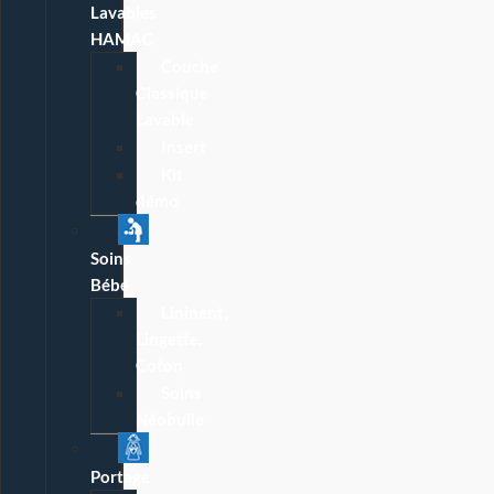
Lavables
HAMAC
Couche
Classique
Lavable
Insert
Kit
démo
Soins
Bébé
Lininent,
Lingette,
Coton
Soins
Néobulle
Portage