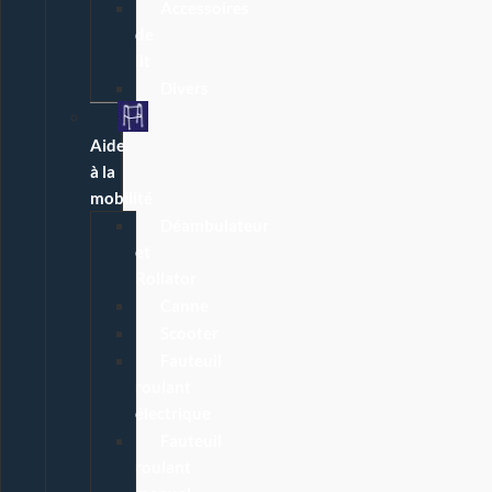
Accessoires
de
lit
Divers
Aide
à la
mobilité
Déambulateur
et
Rollator
Canne
Scooter
Fauteuil
roulant
électrique
Fauteuil
roulant