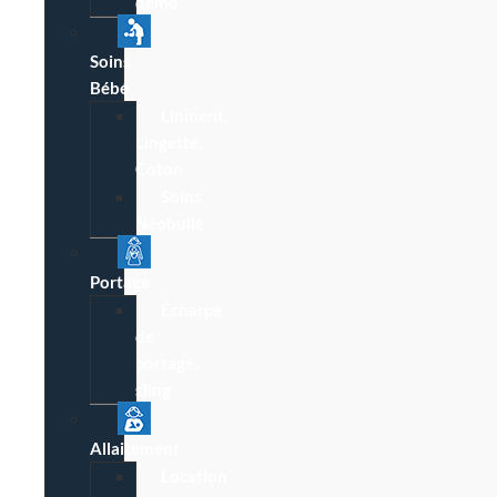
démo
Soins
Bébé
Lininent,
Lingette,
Coton
Soins
Néobulle
Portage
Écharpe
de
portage,
sling
Allaitement
Location