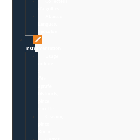
Collecteur
d’aiguilles
Abaisse-
Langues,
Spéculum
Instrumentation
Usage
unique
:
Ôte-
agrafe,
bistouris,
pince,
curette
Ciseaux,
pince
Kocher
Garrot