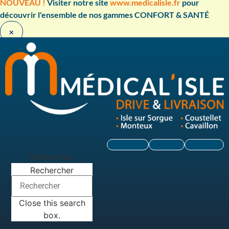
Aller
NOUVEAU !
Visiter notre site
www.medicalisle.fr
pour
au
découvrir l'ensemble de nos gammes CONFORT & SANTÉ ​
contenu
×
Facebook
Linkedin
Instagram
Rechercher
Rechercher
Close this search
box.