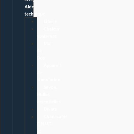
Aide
technique
Literie
Chaleur
apaisante
Mal
de
Dos
Appareil
de
stimulation
Savon,
Huiles
essentielles
Divers
Chaussures
C.H.U.T.
et