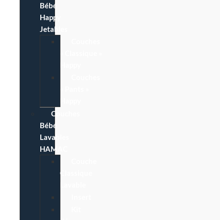
Bébé
Happy
Jetables
Couches
« Classique »
Happy
Couches
« Pants »
Happy
Couches
Bébé
Lavables
HAMAC
Couche
Classique
Lavable
Insert
Kit