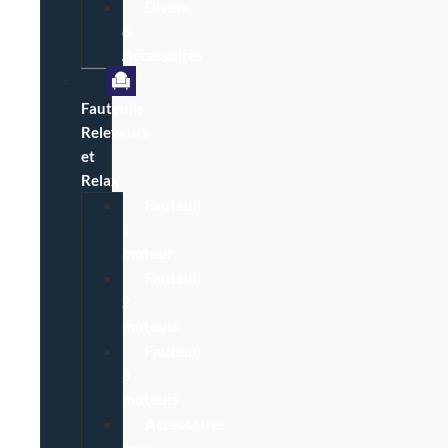
Divers
&
Accessoires
Fauteuils
Releveurs
et
Relax
Fauteuil
1
moteur
Fauteuil
2
moteurs
Fauteuil
3
moteurs
Accessoires