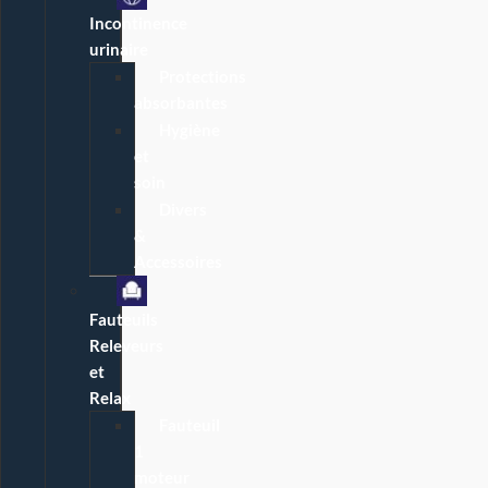
Incontinence
urinaire
Protections
absorbantes
Hygiène
et
soin
Divers
&
Accessoires
Fauteuils
Releveurs
et
Relax
Fauteuil
1
moteur