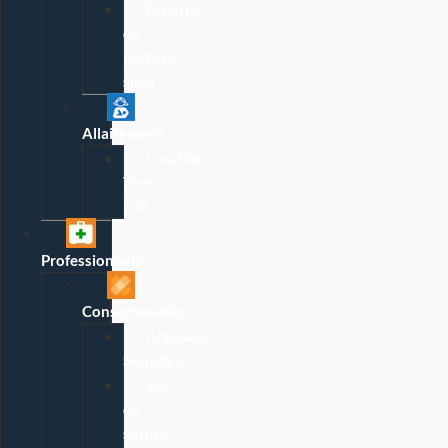
Écharpe
de
portage,
sling
Allaitement
Location
Tire-
Lait
Professionnels
Consommables
Aiguilles,
Seringue
Set
de
suture