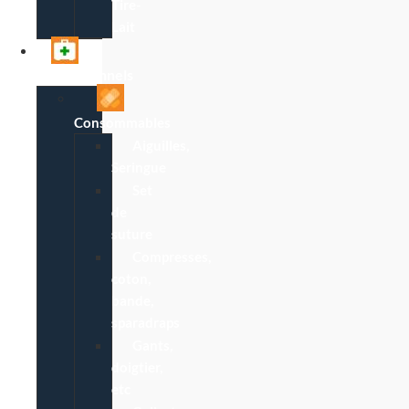
Tire-
Lait
Professionnels
Consommables
Aiguilles,
Seringue
Set
de
suture
Compresses,
coton,
bande,
sparadraps
Gants,
doigtier,
etc