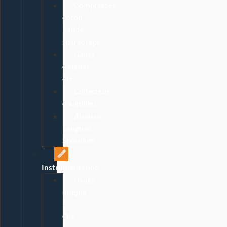
Compresses,
coton,
bande,
sparadraps
Gants,
doigtier,
etc
Collecteur
d’aiguilles
Abaisse-
Langues,
Spéculum
Instrumentation
Usage
unique
:
Ôte-