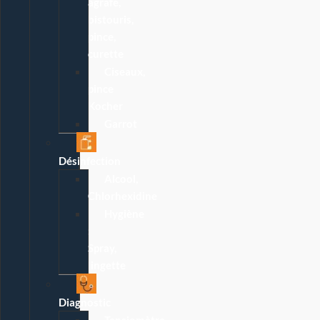
agrafe,
bistouris,
pince,
curette
Ciseaux,
pince
Kocher
Garrot
Désinfection
Alcool,
Chlorhexidine
Hygiène
:
Spray,
lingette
Diagnostic
Tensiomètre