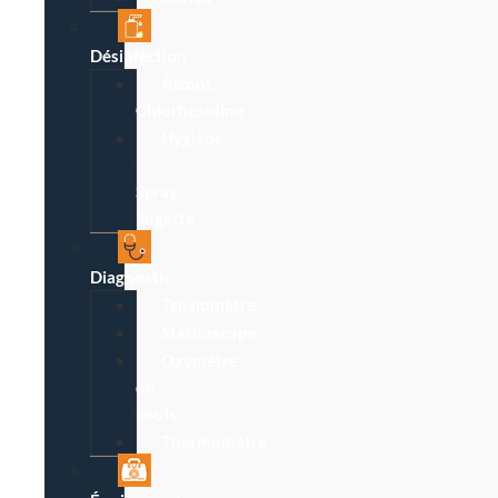
Désinfection
Alcool,
Chlorhexidine
Hygiène
:
Spray,
lingette
Diagnostic
Tensiomètre
Stéthoscope
Oxymètre
de
pouls
Thermomètre