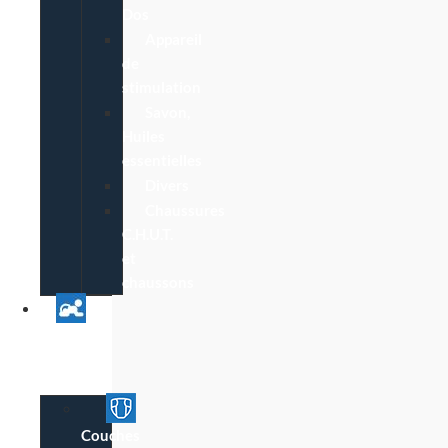
Dos
Appareil
de
stimulation
Savon,
Huiles
essentielles
Divers
Chaussures
C.H.U.T.
et
chaussons
Univers
Parent
Bébé
Couches