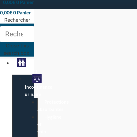
0,00
€
0
Panier
0,00
€
0
Panier
Rechercher
Rechercher
Close this
search box.
Particuliers
Incontinence
urinaire
Protections
absorbantes
Hygiène
et
soin