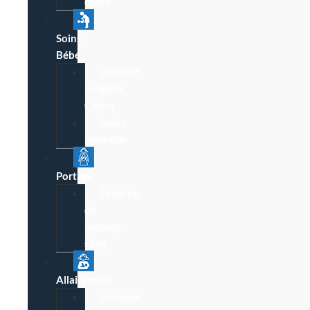
démo
Soins
Bébé
Lininent,
Lingette,
Coton
Soins
Néobulle
Portage
Écharpe
de
portage,
sling
Allaitement
Location