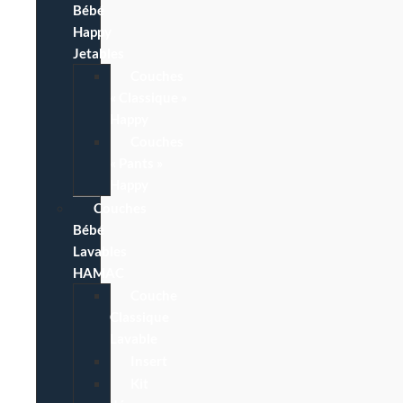
Bébé
Happy
Jetables
Couches
« Classique »
Happy
Couches
« Pants »
Happy
Couches
Bébé
Lavables
HAMAC
Couche
Classique
Lavable
Insert
Kit