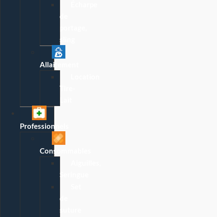
Écharpe
de
portage,
sling
Allaitement
Location
Tire-
Lait
Professionnels
Consommables
Aiguilles,
Seringue
Set
de
suture