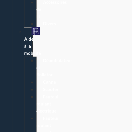
Accessoires
de
lit
Divers
Aide
à la
mobilité
Déambulateur
et
Rollator
Canne
Scooter
Fauteuil
roulant
électrique
Fauteuil
roulant