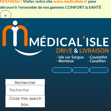
Aller
NOUVEAU !
Visiter notre site
www.medicalisle.fr
pour
au
découvrir l'ensemble de nos gammes CONFORT & SANTÉ ​
contenu
×
Facebook
Linkedin
Instagram
Rechercher
Rechercher
Close this search
box.