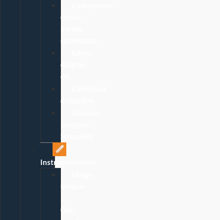
Compresses,
coton,
bande,
sparadraps
Gants,
doigtier,
etc
Collecteur
d’aiguilles
Abaisse-
Langues,
Spéculum
Instrumentation
Usage
unique
:
Ôte-