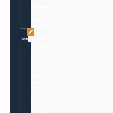
Collecteur
d’aiguilles
Abaisse-
Langues,
Spéculum
Instrumentation
Usage
unique
:
Ôte-
agrafe,
bistouris,
pince,
curette
Ciseaux,
pince
Kocher
Garrot