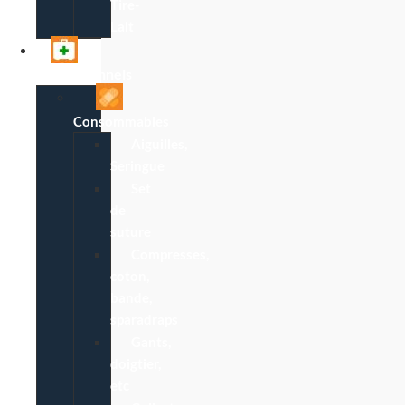
Tire-
Lait
Professionnels
Consommables
Aiguilles,
Seringue
Set
de
suture
Compresses,
coton,
bande,
sparadraps
Gants,
doigtier,
etc