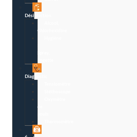
Désinfection
Alcool,
Chlorhexidine
Hygiène
:
Spray,
lingette
Diagnostic
Tensiomètre
Stéthoscope
Oxymètre
de
pouls
Thermomètre