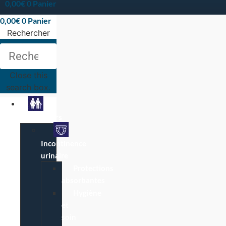
0,00
€
0
Panier
0,00
€
0
Panier
Rechercher
Rechercher
Close this
search box.
Particuliers
Incontinence
urinaire
Protections
absorbantes
Hygiène
et
soin