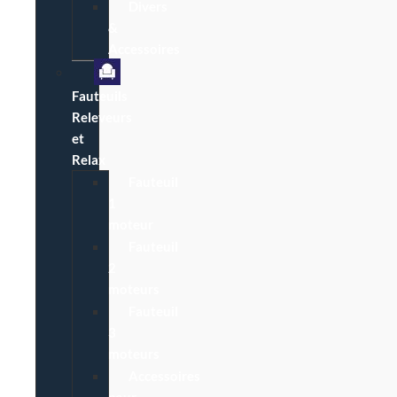
Divers
&
Accessoires
Fauteuils
Releveurs
et
Relax
Fauteuil
1
moteur
Fauteuil
2
moteurs
Fauteuil
3
moteurs
Accessoires