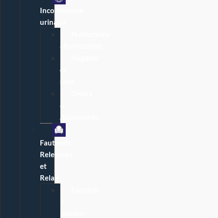
Incontinence
urinaire
Protections
absorbantes
Hygiène
et
soin
Divers
&
Accessoires
Fauteuils
Releveurs
et
Relax
Fauteuil
1
moteur