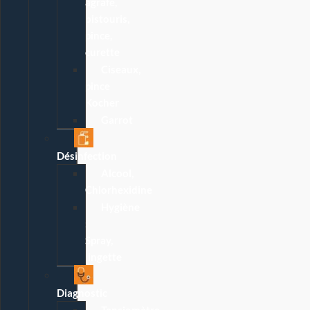
agrafe,
bistouris,
pince,
curette
Ciseaux,
pince
Kocher
Garrot
Désinfection
Alcool,
Chlorhexidine
Hygiène
:
Spray,
lingette
Diagnostic
Tensiomètre