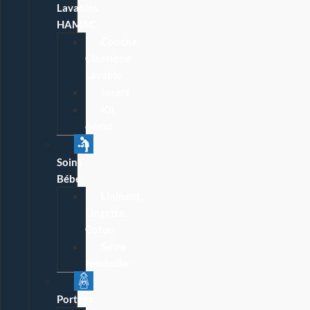
Lavables
HAMAC
Couche
Classique
Lavable
Insert
Kit
démo
Soins
Bébé
Lininent,
Lingette,
Coton
Soins
Néobulle
Portage