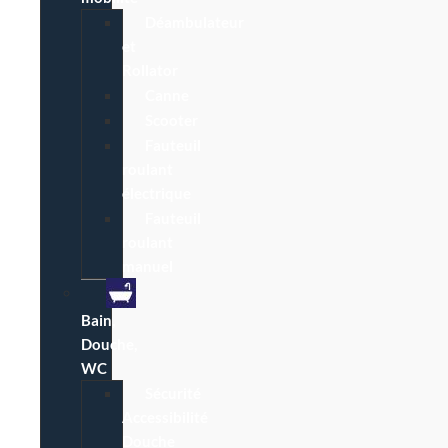
Déambulateur
et
Rollator
Canne
Scooter
Fauteuil
roulant
électrique
Fauteuil
roulant
manuel
Bain,
Douche,
WC
Sécurité
Accessibilité
Douche