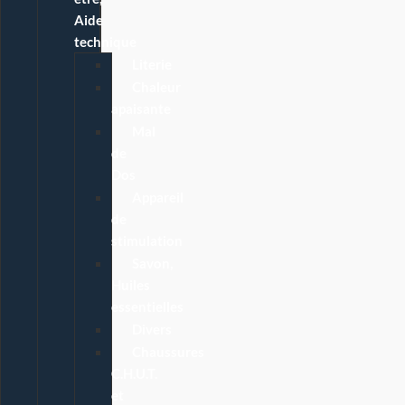
Aide
technique
Literie
Chaleur
apaisante
Mal
de
Dos
Appareil
de
stimulation
Savon,
Huiles
essentielles
Divers
Chaussures
C.H.U.T.
et