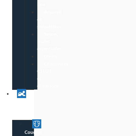
Dos
Appareil
de
stimulation
Savon,
Huiles
essentielles
Divers
Chaussures
C.H.U.T.
et
chaussons
Univers
Parent
Bébé
Couches