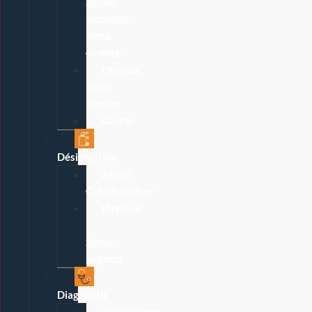
agrafe,
bistouris,
pince,
curette
Ciseaux,
pince
Kocher
Garrot
Désinfection
Alcool,
Chlorhexidine
Hygiène
:
Spray,
lingette
Diagnostic
Tensiomètre