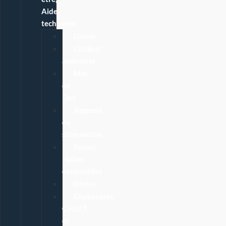
Aide
technique
Literie
Chaleur
apaisante
Mal
de
Dos
Appareil
de
stimulation
Savon,
Huiles
essentielles
Divers
Chaussures
C.H.U.T.
et