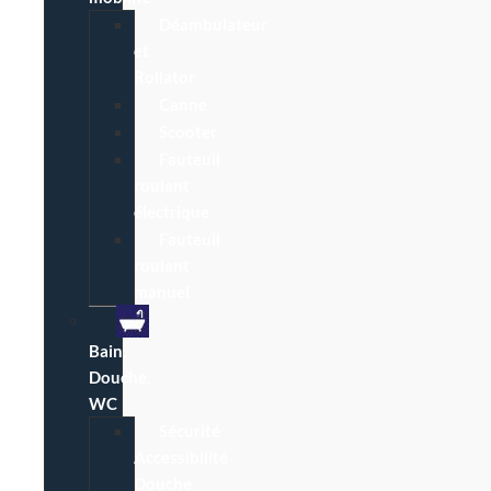
Déambulateur
et
Rollator
Canne
Scooter
Fauteuil
roulant
électrique
Fauteuil
roulant
manuel
Bain,
Douche,
WC
Sécurité
Accessibilité
Douche