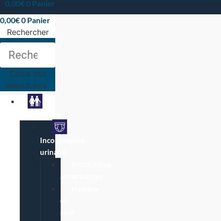
0,00
€
0
Panier
0,00
€
0
Panier
Rechercher
Rechercher
Close this
search box.
Particuliers
Incontinence
urinaire
Protections
absorbantes
Hygiène
et
soin