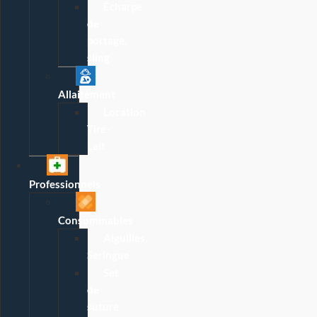
Écharpe
de
portage,
sling
Allaitement
Location
Tire-
Lait
Professionnels
Consommables
Aiguilles,
Seringue
Set
de
suture