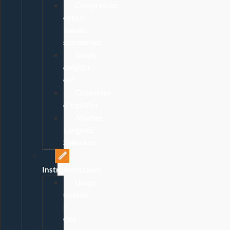
Compresses,
coton,
bande,
sparadraps
Gants,
doigtier,
etc
Collecteur
d’aiguilles
Abaisse-
Langues,
Spéculum
Instrumentation
Usage
unique
:
Ôte-