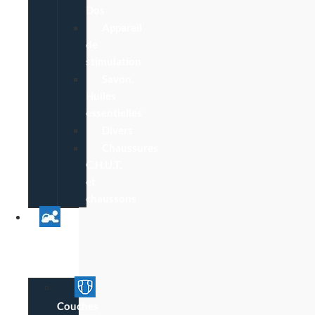
Dos
Appareil
de
stimulation
Savon,
Huiles
essentielles
Divers
Chaussures
C.H.U.T.
et
chaussons
Univers
Parent
Bébé
Couches