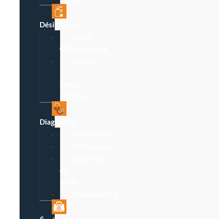
Désinfection
Alcool,
Chlorhexidine
Hygiène
:
Spray,
lingette
Diagnostic
Tensiomètre
Stéthoscope
Oxymètre
de
pouls
Thermomètre