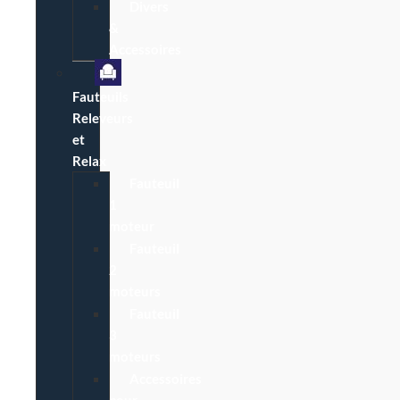
Divers
&
Accessoires
Fauteuils
Releveurs
et
Relax
Fauteuil
1
moteur
Fauteuil
2
moteurs
Fauteuil
3
moteurs
Accessoires