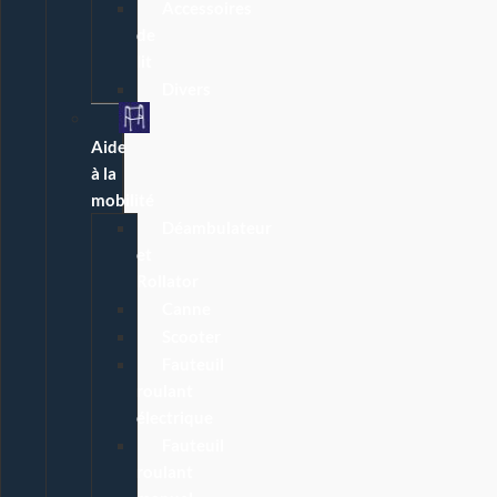
Accessoires
de
lit
Divers
Aide
à la
mobilité
Déambulateur
et
Rollator
Canne
Scooter
Fauteuil
roulant
électrique
Fauteuil
roulant