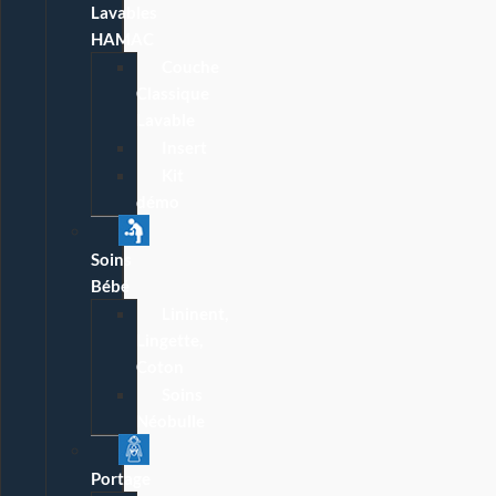
Lavables
HAMAC
Couche
Classique
Lavable
Insert
Kit
démo
Soins
Bébé
Lininent,
Lingette,
Coton
Soins
Néobulle
Portage