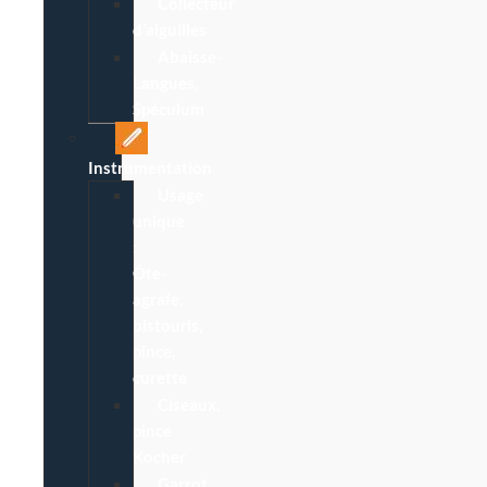
Collecteur
d’aiguilles
Abaisse-
Langues,
Spéculum
Instrumentation
Usage
unique
:
Ôte-
agrafe,
bistouris,
pince,
curette
Ciseaux,
pince
Kocher
Garrot