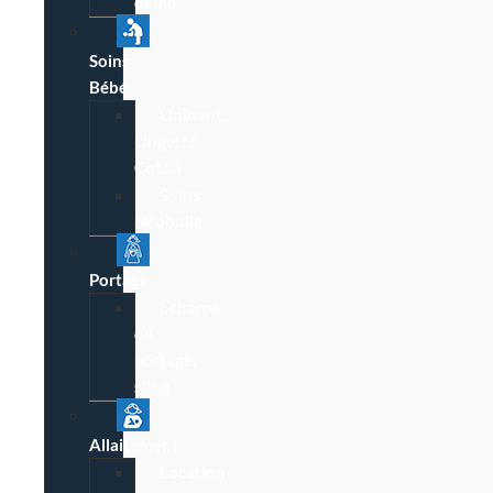
démo
Soins
Bébé
Lininent,
Lingette,
Coton
Soins
Néobulle
Portage
Écharpe
de
portage,
sling
Allaitement
Location