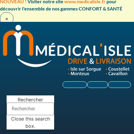
Aller
NOUVEAU !
Visiter notre site
www.medicalisle.fr
pour
au
découvrir l'ensemble de nos gammes CONFORT & SANTÉ ​
contenu
×
Facebook
Linkedin
Instagram
Rechercher
Rechercher
Close this search
box.