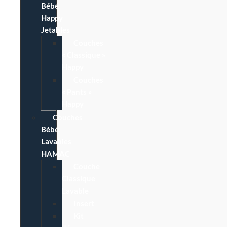
Bébé
Happy
Jetables
Couches
« Classique »
Happy
Couches
« Pants »
Happy
Couches
Bébé
Lavables
HAMAC
Couche
Classique
Lavable
Insert
Kit