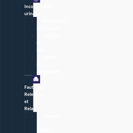
Incontinence
urinaire
Protections
absorbantes
Hygiène
et
soin
Divers
&
Accessoires
Fauteuils
Releveurs
et
Relax
Fauteuil
1
moteur