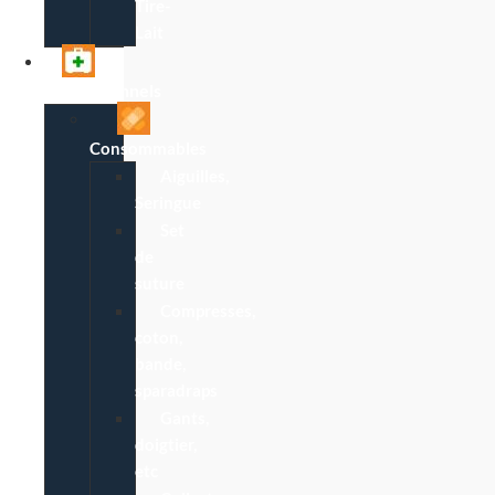
Tire-
Lait
Professionnels
Consommables
Aiguilles,
Seringue
Set
de
suture
Compresses,
coton,
bande,
sparadraps
Gants,
doigtier,
etc