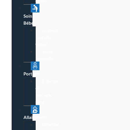
démo
Soins
Bébé
Lininent,
Lingette,
Coton
Soins
Néobulle
Portage
Écharpe
de
portage,
sling
Allaitement
Location