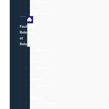
Divers
&
Accessoires
Fauteuils
Releveurs
et
Relax
Fauteuil
1
moteur
Fauteuil
2
moteurs
Fauteuil
3
moteurs
Accessoires