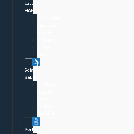
Lavables
HAMAC
Couche
Classique
Lavable
Insert
Kit
démo
Soins
Bébé
Lininent,
Lingette,
Coton
Soins
Néobulle
Portage