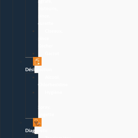
agrafe,
bistouris,
pince,
curette
Ciseaux,
pince
Kocher
Garrot
Désinfection
Alcool,
Chlorhexidine
Hygiène
:
Spray,
lingette
Diagnostic
Tensiomètre