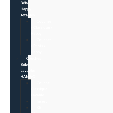
Bébé
Happy
Jetables
Couches
« Classique »
Happy
Couches
« Pants »
Happy
Couches
Bébé
Lavables
HAMAC
Couche
Classique
Lavable
Insert
Kit