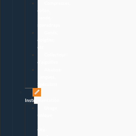
Compresses,
coton,
bande,
sparadraps
Gants,
doigtier,
etc
Collecteur
d’aiguilles
Abaisse-
Langues,
Spéculum
Instrumentation
Usage
unique
:
Ôte-