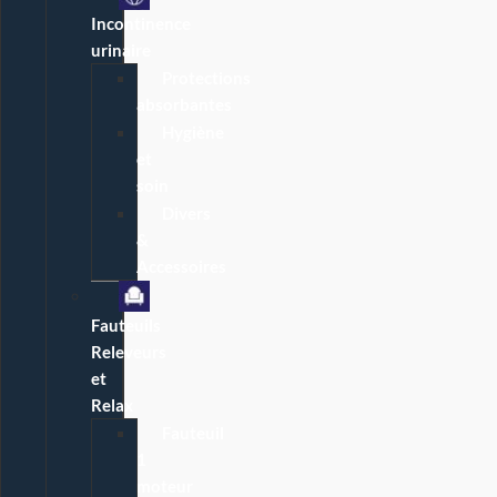
Incontinence
urinaire
Protections
absorbantes
Hygiène
et
soin
Divers
&
Accessoires
Fauteuils
Releveurs
et
Relax
Fauteuil
1
moteur