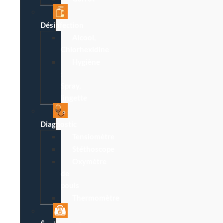
Désinfection
Alcool,
Chlorhexidine
Hygiène
:
Spray,
lingette
Diagnostic
Tensiomètre
Stéthoscope
Oxymètre
de
pouls
Thermomètre