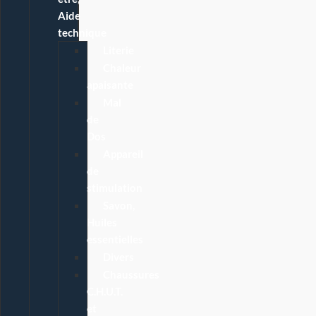
Aide
technique
Literie
Chaleur
apaisante
Mal
de
Dos
Appareil
de
stimulation
Savon,
Huiles
essentielles
Divers
Chaussures
C.H.U.T.
et