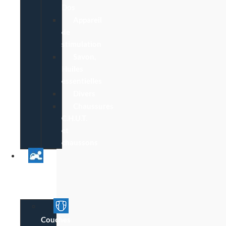
Dos
Appareil
de
stimulation
Savon,
Huiles
essentielles
Divers
Chaussures
C.H.U.T.
et
chaussons
Univers
Parent
Bébé
Couches