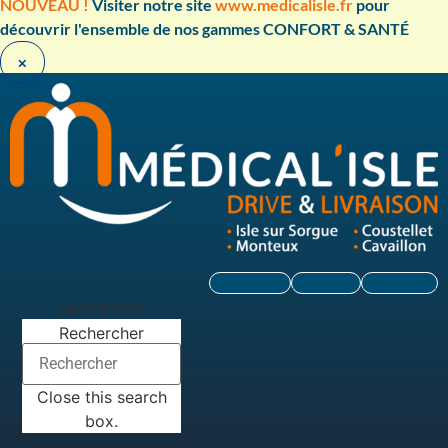
Aller
NOUVEAU !
Visiter notre site
www.medicalisle.fr
pour
au
découvrir l'ensemble de nos gammes CONFORT & SANTÉ ​
contenu
×
Facebook
Linkedin
Instagram
Rechercher
Rechercher
Close this search
box.