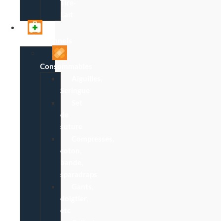
Tire-
Lait
Professionnels
Consommables
Aiguilles,
Seringue
Set
de
suture
Compresses,
coton,
bande,
sparadraps
Gants,
doigtier,
etc