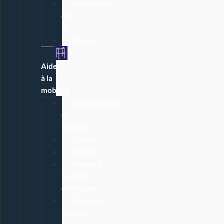
Accessoires
de
lit
Divers
Aide
à la
mobilité
Déambulateur
et
Rollator
Canne
Scooter
Fauteuil
roulant
électrique
Fauteuil
roulant