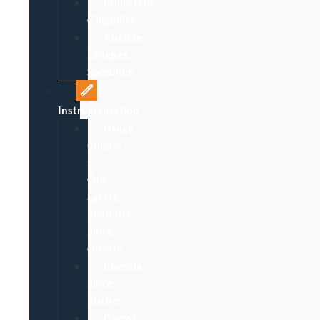
Collecteur
d’aiguilles
Abaisse-
Langues,
Spéculum
Instrumentation
Usage
unique
:
Ôte-
agrafe,
bistouris,
pince,
curette
Ciseaux,
pince
Kocher
Garrot