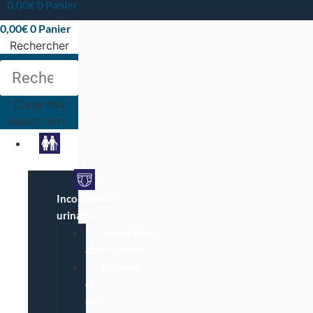
0,00
€
0
Panier
0,00
€
0
Panier
Rechercher
Rechercher
Close this
search box.
Particuliers
Incontinence
urinaire
Protections
absorbantes
Hygiène
et
soin