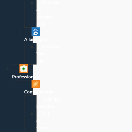
Écharpe
de
portage,
sling
Allaitement
Location
Tire-
Lait
Professionnels
Consommables
Aiguilles,
Seringue
Set
de
suture