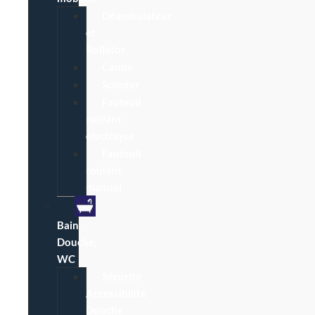
Déambulateur
et
Rollator
Canne
Scooter
Fauteuil
roulant
électrique
Fauteuil
roulant
manuel
Bain,
Douche,
WC
Sécurité
Accessibilité
Douche