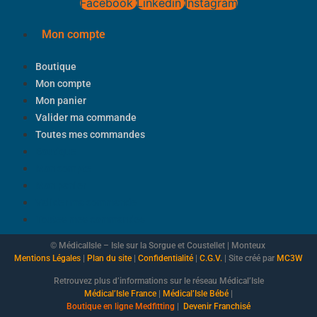
Facebook
Linkedin
Instagram
Mon compte
Boutique
Mon compte
Mon panier
Valider ma commande
Toutes mes commandes
Boutique
Mon compte
Mon panier
Valider ma commande
Toutes mes commandes
© MédicalIsle – Isle sur la Sorgue et Coustellet | Monteux
Mentions Légales
|
Plan du site
|
Confidentialité
|
C.G.V.
| Site créé par
MC3W
Retrouvez plus d’informations sur le réseau Médical’Isle
Médical’Isle France
|
Médical’Isle Bébé
|
Boutique
en ligne Medfitting
|
Devenir Franchisé