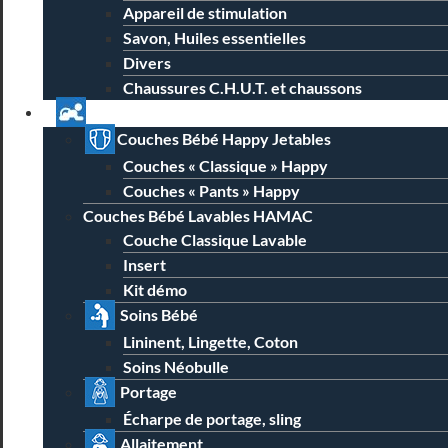
Appareil de stimulation
Savon, Huiles essentielles
Divers
Chaussures C.H.U.T. et chaussons
Univers Parent Bébé
Couches Bébé Happy Jetables
Couches « Classique » Happy
Couches « Pants » Happy
Couches Bébé Lavables HAMAC
Couche Classique Lavable
Insert
Kit démo
Soins Bébé
Lininent, Lingette, Coton
Soins Néobulle
Portage
Écharpe de portage, sling
Allaitement