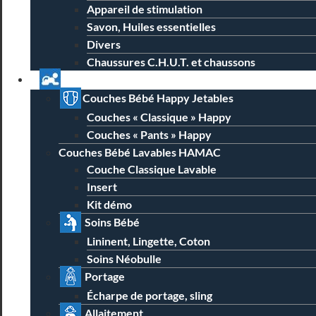
Appareil de stimulation
Savon, Huiles essentielles
Divers
Chaussures C.H.U.T. et chaussons
Univers Parent Bébé
Couches Bébé Happy Jetables
Couches « Classique » Happy
Couches « Pants » Happy
Couches Bébé Lavables HAMAC
Couche Classique Lavable
Insert
Kit démo
Soins Bébé
Lininent, Lingette, Coton
Soins Néobulle
Portage
Écharpe de portage, sling
Allaitement