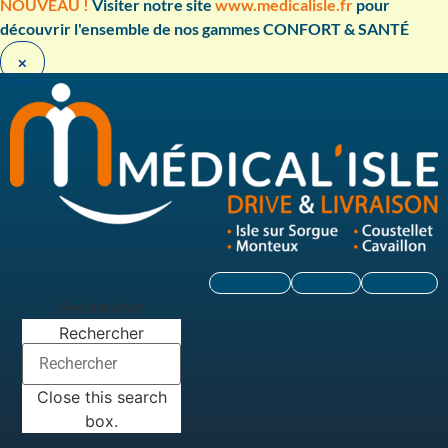
Aller
NOUVEAU !
Visiter notre site
www.medicalisle.fr
pour
au
découvrir l'ensemble de nos gammes CONFORT & SANTÉ ​
contenu
×
Facebook
Linkedin
Instagram
Rechercher
Rechercher
Close this search
box.