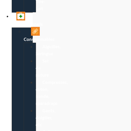
Tire-
Lait
Professionnels
Consommables
Aiguilles,
Seringue
Set
de
suture
Compresses,
coton,
bande,
sparadraps
Gants,
doigtier,
etc