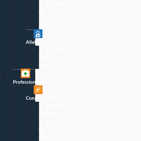
Écharpe
de
portage,
sling
Allaitement
Location
Tire-
Lait
Professionnels
Consommables
Aiguilles,
Seringue
Set
de
suture