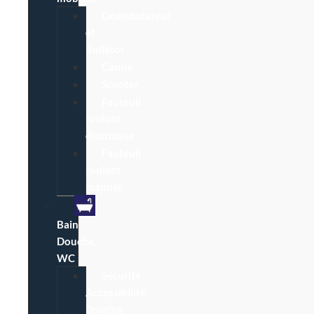
Déambulateur
et
Rollator
Canne
Scooter
Fauteuil
roulant
électrique
Fauteuil
roulant
manuel
Bain,
Douche,
WC
Sécurité
Accessibilité
Douche