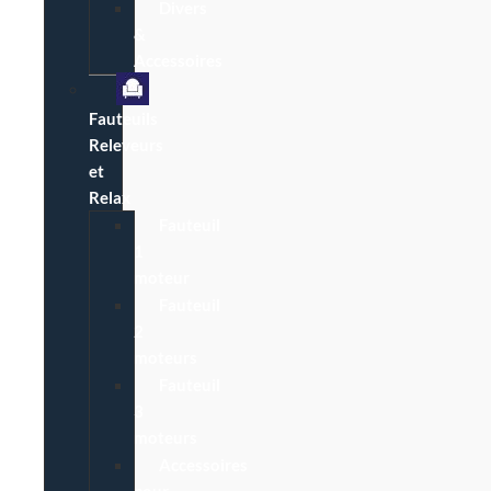
Divers
&
Accessoires
Fauteuils
Releveurs
et
Relax
Fauteuil
1
moteur
Fauteuil
2
moteurs
Fauteuil
3
moteurs
Accessoires