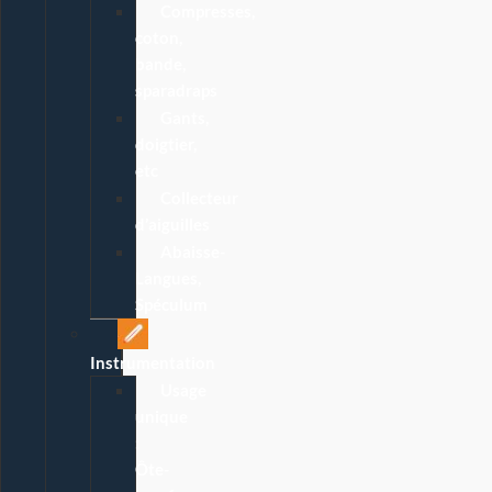
Compresses,
coton,
bande,
sparadraps
Gants,
doigtier,
etc
Collecteur
d’aiguilles
Abaisse-
Langues,
Spéculum
Instrumentation
Usage
unique
:
Ôte-