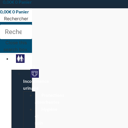
0,00
€
0
Panier
0,00
€
0
Panier
Rechercher
Rechercher
Close this
search box.
Particuliers
Incontinence
urinaire
Protections
absorbantes
Hygiène
et
soin