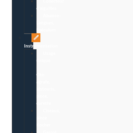
Collecteur
d’aiguilles
Abaisse-
Langues,
Spéculum
Instrumentation
Usage
unique
:
Ôte-
agrafe,
bistouris,
pince,
curette
Ciseaux,
pince
Kocher
Garrot