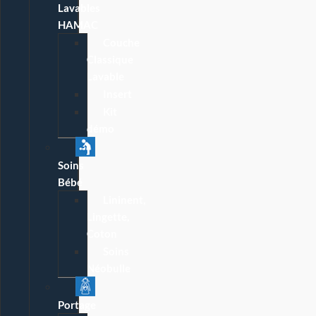
Lavables
HAMAC
Couche
Classique
Lavable
Insert
Kit
démo
Soins
Bébé
Lininent,
Lingette,
Coton
Soins
Néobulle
Portage