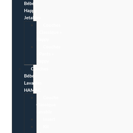
Bébé
Happy
Jetables
Couches
« Classique »
Happy
Couches
« Pants »
Happy
Couches
Bébé
Lavables
HAMAC
Couche
Classique
Lavable
Insert
Kit