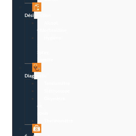
Désinfection
Alcool,
Chlorhexidine
Hygiène
:
Spray,
lingette
Diagnostic
Tensiomètre
Stéthoscope
Oxymètre
de
pouls
Thermomètre