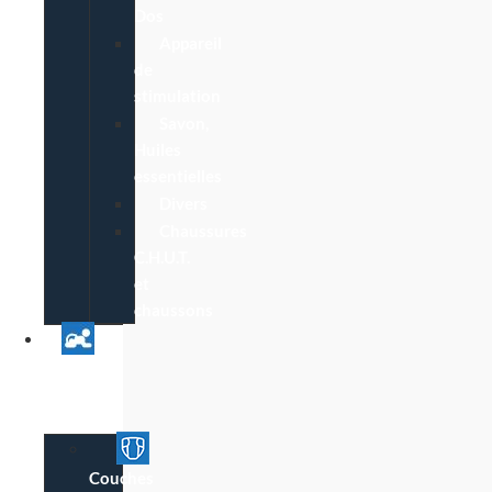
Dos
Appareil
de
stimulation
Savon,
Huiles
essentielles
Divers
Chaussures
C.H.U.T.
et
chaussons
Univers
Parent
Bébé
Couches