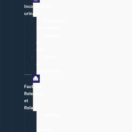
Incontinence
urinaire
Protections
absorbantes
Hygiène
et
soin
Divers
&
Accessoires
Fauteuils
Releveurs
et
Relax
Fauteuil
1
moteur