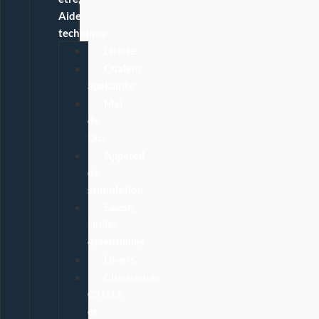
Aide
technique
Literie
Chaleur
apaisante
Mal
de
Dos
Appareil
de
stimulation
Savon,
Huiles
essentielles
Divers
Chaussures
C.H.U.T.
et