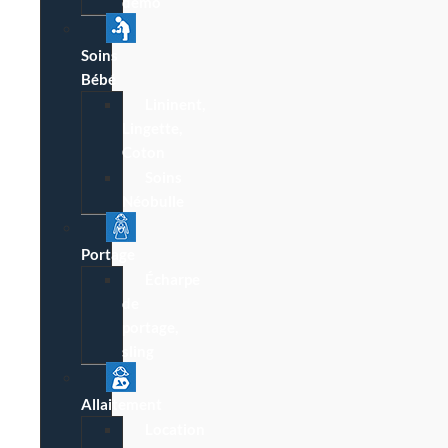
démo
Soins
Bébé
Lininent,
Lingette,
Coton
Soins
Néobulle
Portage
Écharpe
de
portage,
sling
Allaitement
Location