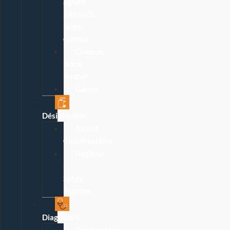
agrafe,
bistouris,
pince,
curette
Ciseaux,
pince
Kocher
Garrot
Désinfection
Alcool,
Chlorhexidine
Hygiène
:
Spray,
lingette
Diagnostic
Tensiomètre