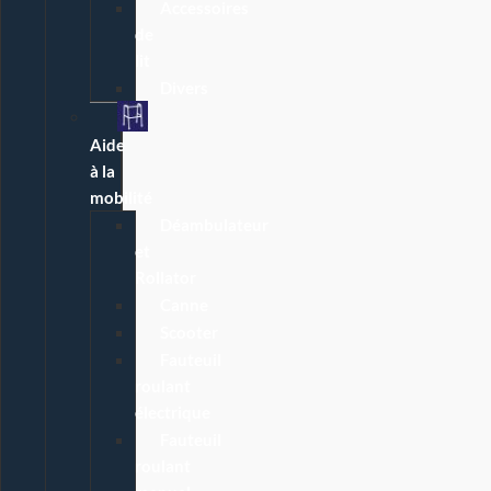
Accessoires
de
lit
Divers
Aide
à la
mobilité
Déambulateur
et
Rollator
Canne
Scooter
Fauteuil
roulant
électrique
Fauteuil
roulant