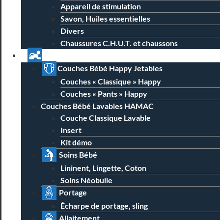
Appareil de stimulation
Savon, Huiles essentielles
Divers
Chaussures C.H.U.T. et chaussons
Univers Parent Bébé
Couches Bébé Happy Jetables
Couches « Classique » Happy
Couches « Pants » Happy
Couches Bébé Lavables HAMAC
Couche Classique Lavable
Insert
Kit démo
Soins Bébé
Lininent, Lingette, Coton
Soins Néobulle
Portage
Écharpe de portage, sling
Allaitement