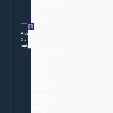
Accessoires
de
lit
Divers
Aide
à la
mobilité
Déambulateur
et
Rollator
Canne
Scooter
Fauteuil
roulant
électrique
Fauteuil
roulant