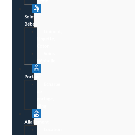
démo
Soins
Bébé
Lininent,
Lingette,
Coton
Soins
Néobulle
Portage
Écharpe
de
portage,
sling
Allaitement
Location