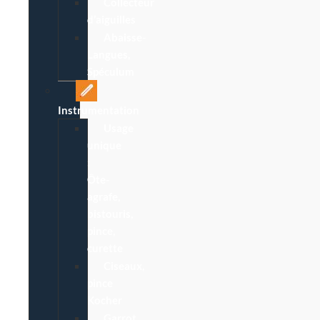
Collecteur
d’aiguilles
Abaisse-
Langues,
Spéculum
Instrumentation
Usage
unique
:
Ôte-
agrafe,
bistouris,
pince,
curette
Ciseaux,
pince
Kocher
Garrot