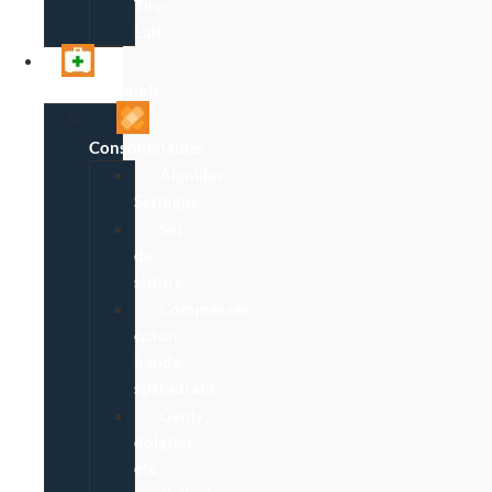
Tire-
Lait
Professionnels
Consommables
Aiguilles,
Seringue
Set
de
suture
Compresses,
coton,
bande,
sparadraps
Gants,
doigtier,
etc