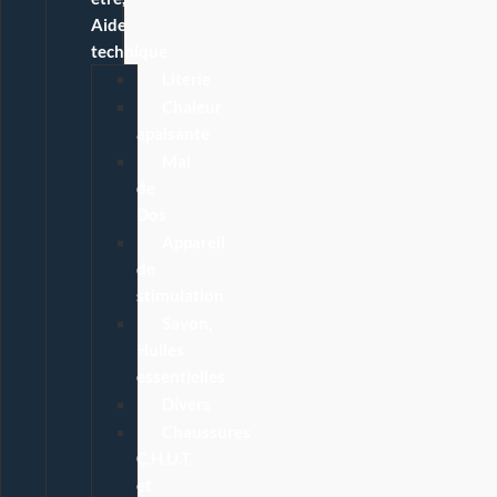
Aide
technique
Literie
Chaleur
apaisante
Mal
de
Dos
Appareil
de
stimulation
Savon,
Huiles
essentielles
Divers
Chaussures
C.H.U.T.
et