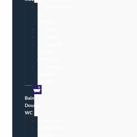
Déambulateur
et
Rollator
Canne
Scooter
Fauteuil
roulant
électrique
Fauteuil
roulant
manuel
Bain,
Douche,
WC
Sécurité
Accessibilité
Douche