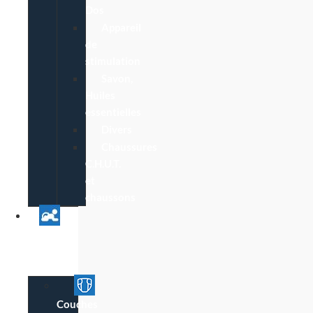
Dos
Appareil
de
stimulation
Savon,
Huiles
essentielles
Divers
Chaussures
C.H.U.T.
et
chaussons
Univers
Parent
Bébé
Couches