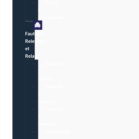
Divers
&
Accessoires
Fauteuils
Releveurs
et
Relax
Fauteuil
1
moteur
Fauteuil
2
moteurs
Fauteuil
3
moteurs
Accessoires