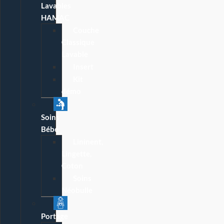
Lavables
HAMAC
Couche
Classique
Lavable
Insert
Kit
démo
Soins
Bébé
Lininent,
Lingette,
Coton
Soins
Néobulle
Portage