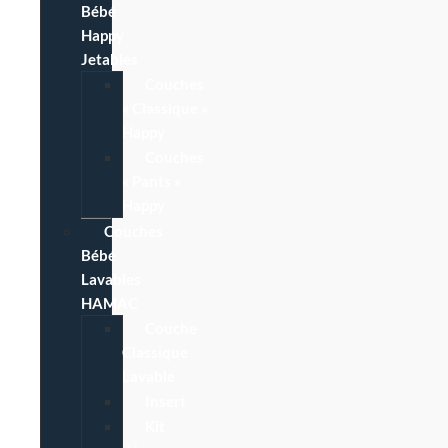
Bébé
Happy
Jetables
Couches
« Classique »
Happy
Couches
« Pants »
Happy
Couches
Bébé
Lavables
HAMAC
Couche
Classique
Lavable
Insert
Kit