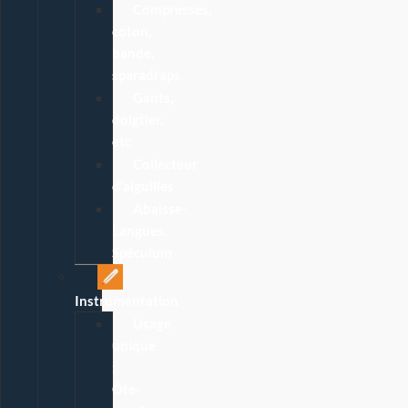
Compresses,
coton,
bande,
sparadraps
Gants,
doigtier,
etc
Collecteur
d’aiguilles
Abaisse-
Langues,
Spéculum
Instrumentation
Usage
unique
:
Ôte-