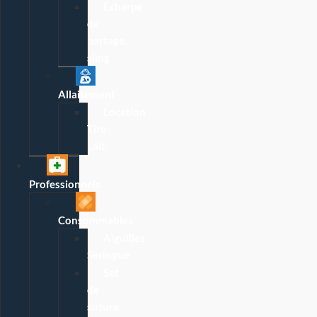
Écharpe
de
portage,
sling
Allaitement
Location
Tire-
Lait
Professionnels
Consommables
Aiguilles,
Seringue
Set
de
suture