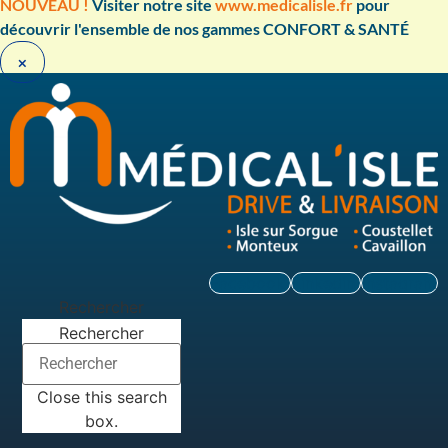
Aller
NOUVEAU !
Visiter notre site
www.medicalisle.fr
pour
au
découvrir l'ensemble de nos gammes CONFORT & SANTÉ ​
contenu
×
Facebook
Linkedin
Instagram
Rechercher
Rechercher
Close this search
box.