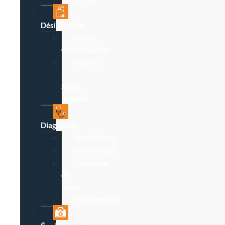
Désinfection
Alcool,
Chlorhexidine
Hygiène
:
Spray,
lingette
Diagnostic
Tensiomètre
Stéthoscope
Oxymètre
de
pouls
Thermomètre