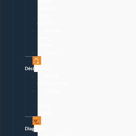
agrafe,
bistouris,
pince,
curette
Ciseaux,
pince
Kocher
Garrot
Désinfection
Alcool,
Chlorhexidine
Hygiène
:
Spray,
lingette
Diagnostic
Tensiomètre