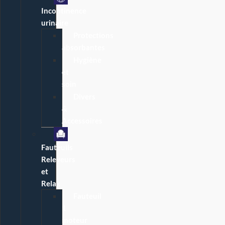
Incontinence
urinaire
Protections
absorbantes
Hygiène
et
soin
Divers
&
Accessoires
Fauteuils
Releveurs
et
Relax
Fauteuil
1
moteur