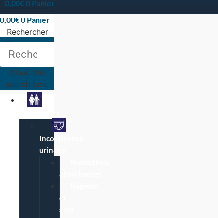
0,00
€
0
Panier
0,00
€
0
Panier
Rechercher
Rechercher
Close this
search box.
Particuliers
Incontinence
urinaire
Protections
absorbantes
Hygiène
et
soin