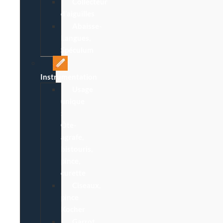
Collecteur
d’aiguilles
Abaisse-
Langues,
Spéculum
Instrumentation
Usage
unique
:
Ôte-
agrafe,
bistouris,
pince,
curette
Ciseaux,
pince
Kocher
Garrot