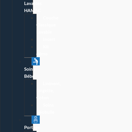
Lavables
HAMAC
Couche
Classique
Lavable
Insert
Kit
démo
Soins
Bébé
Lininent,
Lingette,
Coton
Soins
Néobulle
Portage