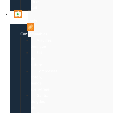
Tire-
Lait
Professionnels
Consommables
Aiguilles,
Seringue
Set
de
suture
Compresses,
coton,
bande,
sparadraps
Gants,
doigtier,
etc