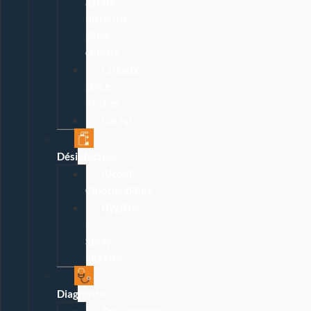
agrafe,
bistouris,
pince,
curette
Ciseaux,
pince
Kocher
Garrot
Désinfection
Alcool,
Chlorhexidine
Hygiène
:
Spray,
lingette
Diagnostic
Tensiomètre