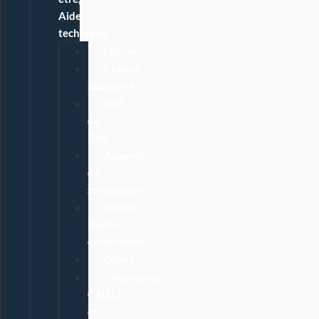
Aide
technique
Literie
Chaleur
apaisante
Mal
de
Dos
Appareil
de
stimulation
Savon,
Huiles
essentielles
Divers
Chaussures
C.H.U.T.
et