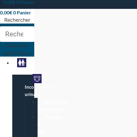
0,00
€
0
Panier
0,00
€
0
Panier
Rechercher
Rechercher
Close this
search box.
Particuliers
Incontinence
urinaire
Protections
absorbantes
Hygiène
et
soin