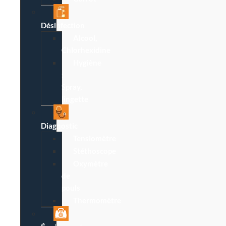
Désinfection
Alcool,
Chlorhexidine
Hygiène
:
Spray,
lingette
Diagnostic
Tensiomètre
Stéthoscope
Oxymètre
de
pouls
Thermomètre