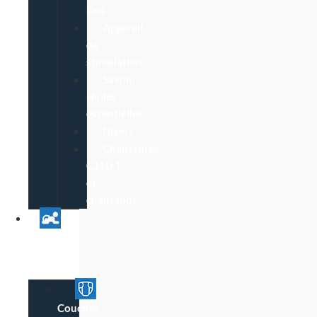
Dos
Appareil
de
stimulation
Savon,
Huiles
essentielles
Divers
Chaussures
C.H.U.T.
et
chaussons
Univers
Parent
Bébé
Couches