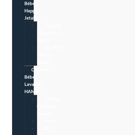
Bébé
Happy
Jetables
Couches
« Classique »
Happy
Couches
« Pants »
Happy
Couches
Bébé
Lavables
HAMAC
Couche
Classique
Lavable
Insert
Kit