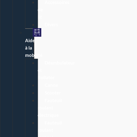
Accessoires
de
lit
Divers
Aide
à la
mobilité
Déambulateur
et
Rollator
Canne
Scooter
Fauteuil
roulant
électrique
Fauteuil
roulant