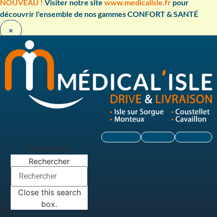
Aller
NOUVEAU !
Visiter notre site
www.medicalisle.fr
pour
au
découvrir l'ensemble de nos gammes CONFORT & SANTÉ ​
contenu
×
Facebook
Linkedin
Instagram
Rechercher
Rechercher
Close this search
box.