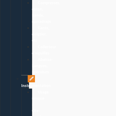
Compresses,
coton,
bande,
sparadraps
Gants,
doigtier,
etc
Collecteur
d’aiguilles
Abaisse-
Langues,
Spéculum
Instrumentation
Usage
unique
:
Ôte-