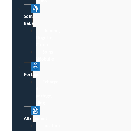
démo
Soins
Bébé
Lininent,
Lingette,
Coton
Soins
Néobulle
Portage
Écharpe
de
portage,
sling
Allaitement
Location