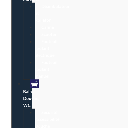
Déambulateur
et
Rollator
Canne
Scooter
Fauteuil
roulant
électrique
Fauteuil
roulant
manuel
Bain,
Douche,
WC
Sécurité
Accessibilité
Douche