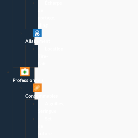
Écharpe
de
portage,
sling
Allaitement
Location
Tire-
Lait
Professionnels
Consommables
Aiguilles,
Seringue
Set
de
suture