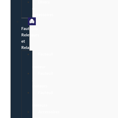
Divers
&
Accessoires
Fauteuils
Releveurs
et
Relax
Fauteuil
1
moteur
Fauteuil
2
moteurs
Fauteuil
3
moteurs
Accessoires