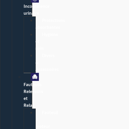
Incontinence
urinaire
Protections
absorbantes
Hygiène
et
soin
Divers
&
Accessoires
Fauteuils
Releveurs
et
Relax
Fauteuil
1
moteur