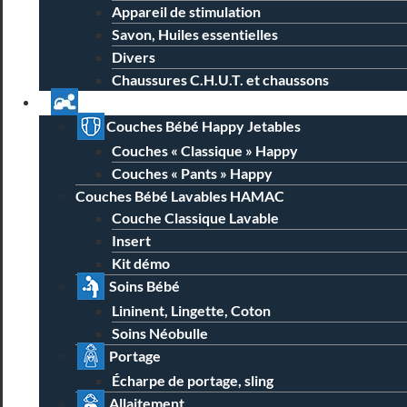
Appareil de stimulation
Savon, Huiles essentielles
Divers
Chaussures C.H.U.T. et chaussons
Univers Parent Bébé
Couches Bébé Happy Jetables
Couches « Classique » Happy
Couches « Pants » Happy
Couches Bébé Lavables HAMAC
Couche Classique Lavable
Insert
Kit démo
Soins Bébé
Lininent, Lingette, Coton
Soins Néobulle
Portage
Écharpe de portage, sling
Allaitement