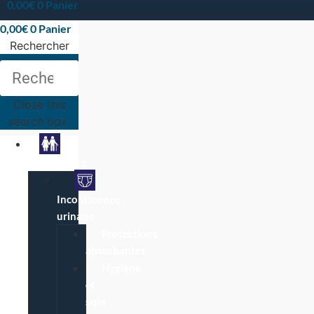
0,00
€
0
Panier
0,00
€
0
Panier
Rechercher
Rechercher
Close this
search box.
Particuliers
Incontinence
urinaire
Protections
absorbantes
Hygiène
et
soin