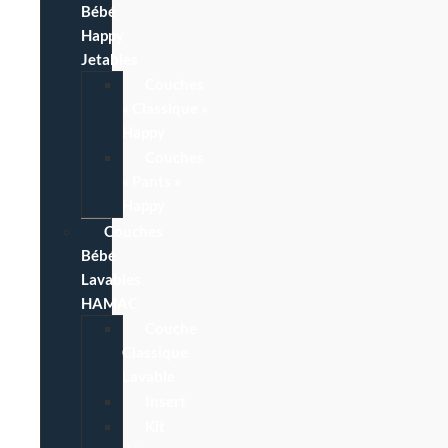
Bébé
Happy
Jetables
Couches
« Classique »
Happy
Couches
« Pants »
Happy
Couches
Bébé
Lavables
HAMAC
Couche
Classique
Lavable
Insert
Kit