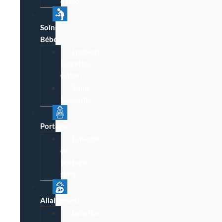
démo
Soins
Bébé
Lininent,
Lingette,
Coton
Soins
Néobulle
Portage
Écharpe
de
portage,
sling
Allaitement
Location