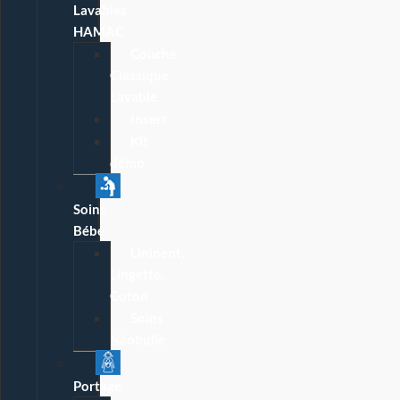
Lavables
HAMAC
Couche
Classique
Lavable
Insert
Kit
démo
Soins
Bébé
Lininent,
Lingette,
Coton
Soins
Néobulle
Portage