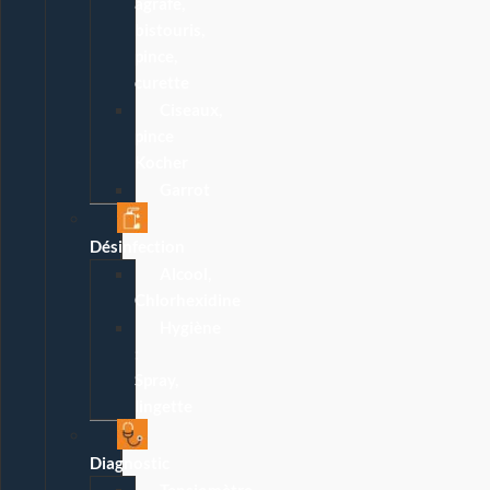
agrafe,
bistouris,
pince,
curette
Ciseaux,
pince
Kocher
Garrot
Désinfection
Alcool,
Chlorhexidine
Hygiène
:
Spray,
lingette
Diagnostic
Tensiomètre