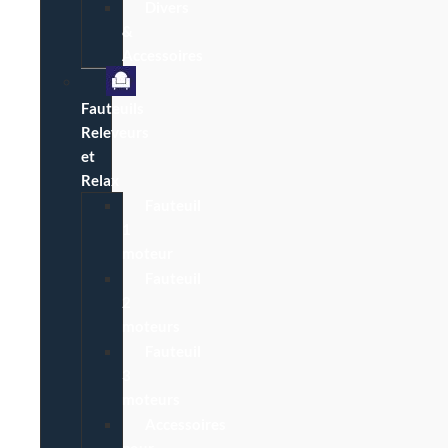
Divers
&
Accessoires
Fauteuils
Releveurs
et
Relax
Fauteuil
1
moteur
Fauteuil
2
moteurs
Fauteuil
3
moteurs
Accessoires