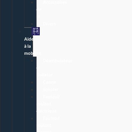
Accessoires
de
lit
Divers
Aide
à la
mobilité
Déambulateur
et
Rollator
Canne
Scooter
Fauteuil
roulant
électrique
Fauteuil
roulant