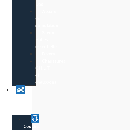
Dos
Appareil
de
stimulation
Savon,
Huiles
essentielles
Divers
Chaussures
C.H.U.T.
et
chaussons
Univers
Parent
Bébé
Couches