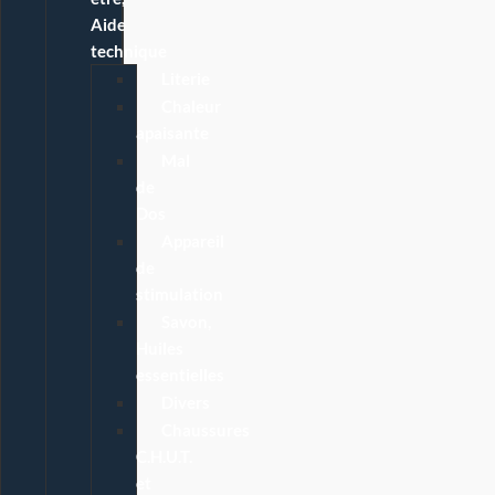
Aide
technique
Literie
Chaleur
apaisante
Mal
de
Dos
Appareil
de
stimulation
Savon,
Huiles
essentielles
Divers
Chaussures
C.H.U.T.
et