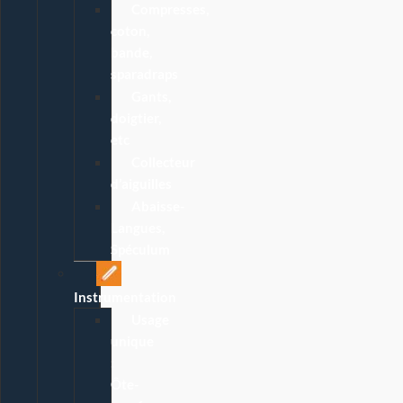
Compresses,
coton,
bande,
sparadraps
Gants,
doigtier,
etc
Collecteur
d’aiguilles
Abaisse-
Langues,
Spéculum
Instrumentation
Usage
unique
:
Ôte-