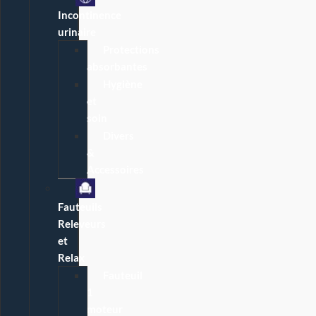
Incontinence
urinaire
Protections
absorbantes
Hygiène
et
soin
Divers
&
Accessoires
Fauteuils
Releveurs
et
Relax
Fauteuil
1
moteur