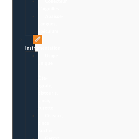
Collecteur
d’aiguilles
Abaisse-
Langues,
Spéculum
Instrumentation
Usage
unique
:
Ôte-
agrafe,
bistouris,
pince,
curette
Ciseaux,
pince
Kocher
Garrot