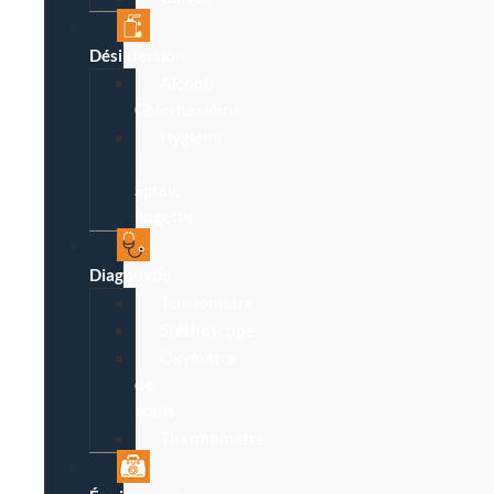
Désinfection
Alcool,
Chlorhexidine
Hygiène
:
Spray,
lingette
Diagnostic
Tensiomètre
Stéthoscope
Oxymètre
de
pouls
Thermomètre