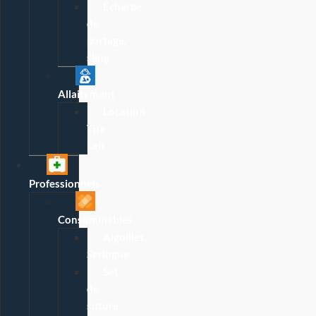
Écharpe
de
portage,
sling
Allaitement
Location
Tire-
Lait
Professionnels
Consommables
Aiguilles,
Seringue
Set
de
suture