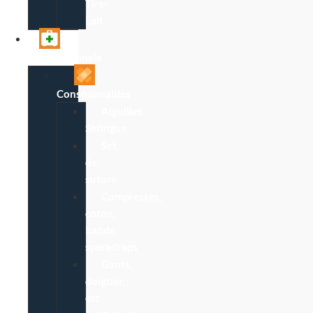
Tire-
Lait
Professionnels
Consommables
Aiguilles,
Seringue
Set
de
suture
Compresses,
coton,
bande,
sparadraps
Gants,
doigtier,
etc