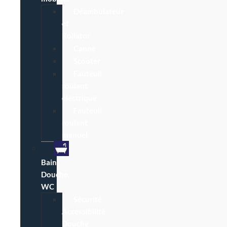
Déambulateur
et
Rollator
Canne
Scooter
Fauteuil
roulant
électrique
Fauteuil
roulant
manuel
Bain,
Douche,
WC
Sécurité
Accessibilité
Douche