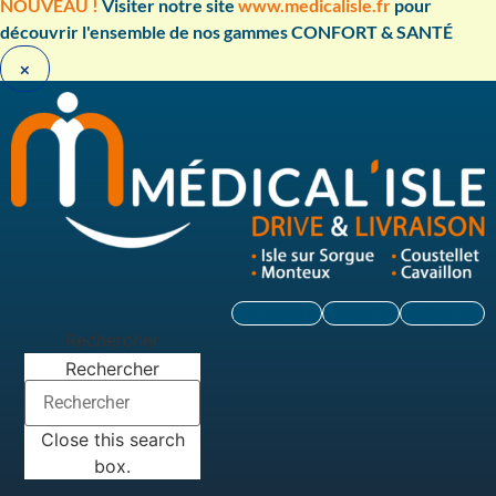
Aller
NOUVEAU !
Visiter notre site
www.medicalisle.fr
pour
au
découvrir l'ensemble de nos gammes CONFORT & SANTÉ ​
contenu
×
Facebook
Linkedin
Instagram
Rechercher
Rechercher
Close this search
box.