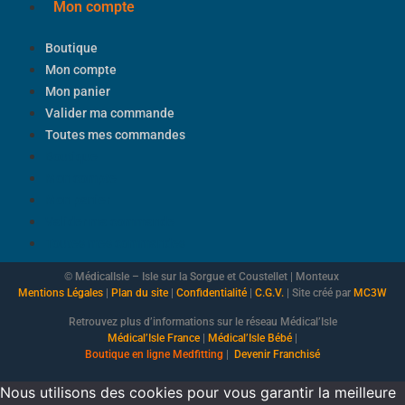
Mon compte
Boutique
Mon compte
Mon panier
Valider ma commande
Toutes mes commandes
Boutique
Mon compte
Mon panier
Valider ma commande
Toutes mes commandes
© MédicalIsle – Isle sur la Sorgue et Coustellet | Monteux
Mentions Légales
|
Plan du site
|
Confidentialité
|
C.G.V.
| Site créé par
MC3W
Retrouvez plus d’informations sur le réseau Médical’Isle
Médical’Isle France
|
Médical’Isle Bébé
|
Boutique
en ligne Medfitting
|
Devenir Franchisé
Nous utilisons des cookies pour vous garantir la meilleure