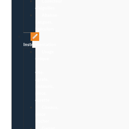
Collecteur
d’aiguilles
Abaisse-
Langues,
Spéculum
Instrumentation
Usage
unique
:
Ôte-
agrafe,
bistouris,
pince,
curette
Ciseaux,
pince
Kocher
Garrot