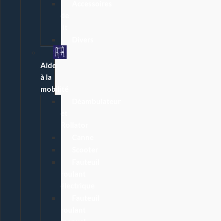
Accessoires
de
lit
Divers
Aide
à la
mobilité
Déambulateur
et
Rollator
Canne
Scooter
Fauteuil
roulant
électrique
Fauteuil
roulant