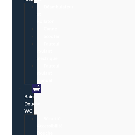
Déambulateur
et
Rollator
Canne
Scooter
Fauteuil
roulant
électrique
Fauteuil
roulant
manuel
Bain,
Douche,
WC
Sécurité
Accessibilité
Douche