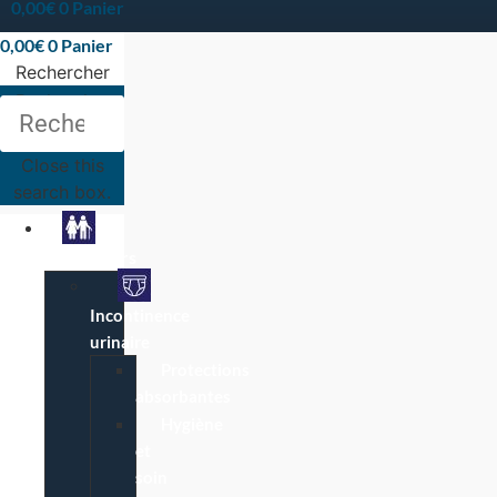
0,00
€
0
Panier
0,00
€
0
Panier
Rechercher
Rechercher
Close this
search box.
Particuliers
Incontinence
urinaire
Protections
absorbantes
Hygiène
et
soin