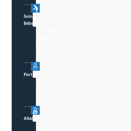
démo
Soins
Bébé
Lininent,
Lingette,
Coton
Soins
Néobulle
Portage
Écharpe
de
portage,
sling
Allaitement
Location