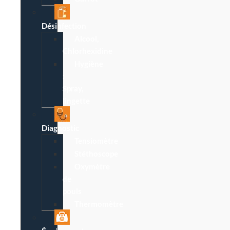
Désinfection
Alcool,
Chlorhexidine
Hygiène
:
Spray,
lingette
Diagnostic
Tensiomètre
Stéthoscope
Oxymètre
de
pouls
Thermomètre