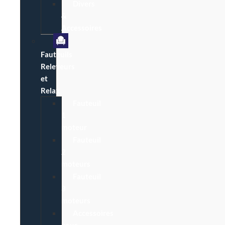
Divers
&
Accessoires
Fauteuils
Releveurs
et
Relax
Fauteuil
1
moteur
Fauteuil
2
moteurs
Fauteuil
3
moteurs
Accessoires