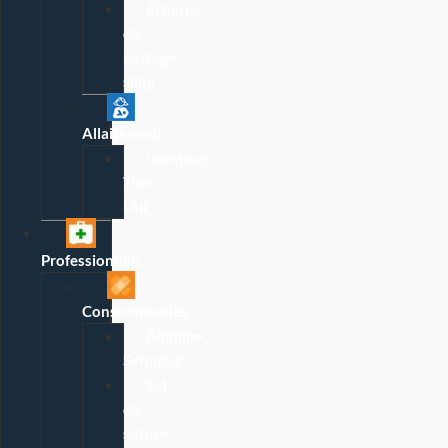
Écharpe
de
portage,
sling
Allaitement
Location
Tire-
Lait
Professionnels
Consommables
Aiguilles,
Seringue
Set
de
suture