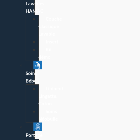
Lavables
HAMAC
Couche
Classique
Lavable
Insert
Kit
démo
Soins
Bébé
Lininent,
Lingette,
Coton
Soins
Néobulle
Portage