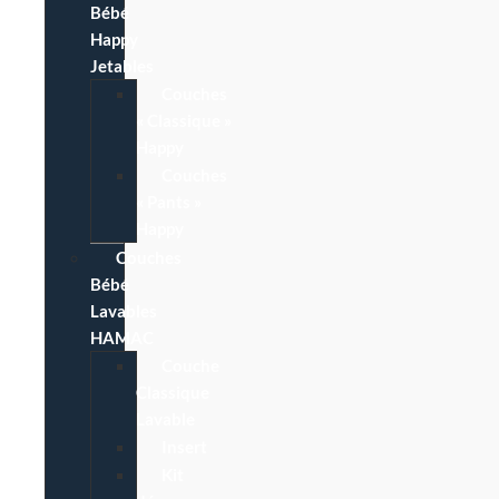
Bébé
Happy
Jetables
Couches
« Classique »
Happy
Couches
« Pants »
Happy
Couches
Bébé
Lavables
HAMAC
Couche
Classique
Lavable
Insert
Kit