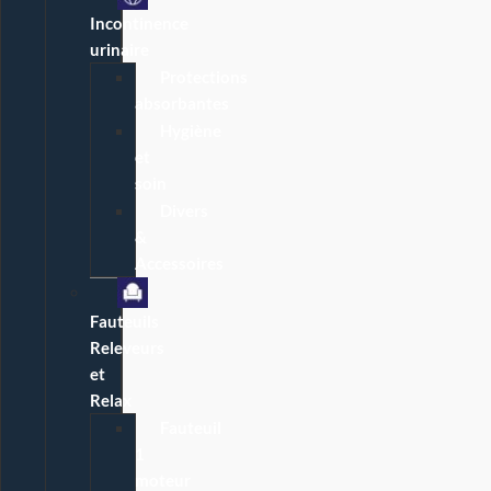
Incontinence
urinaire
Protections
absorbantes
Hygiène
et
soin
Divers
&
Accessoires
Fauteuils
Releveurs
et
Relax
Fauteuil
1
moteur