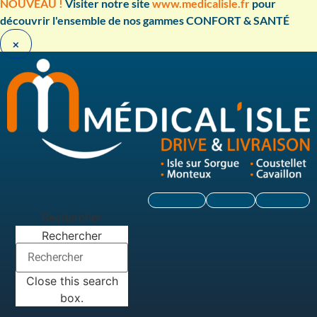
Aller
NOUVEAU !
Visiter notre site
www.medicalisle.fr
pour
au
découvrir l'ensemble de nos gammes CONFORT & SANTÉ ​
contenu
×
Facebook
Linkedin
Instagram
Rechercher
Rechercher
Close this search
box.