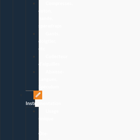
Compresses,
coton,
bande,
sparadraps
Gants,
doigtier,
etc
Collecteur
d’aiguilles
Abaisse-
Langues,
Spéculum
Instrumentation
Usage
unique
:
Ôte-