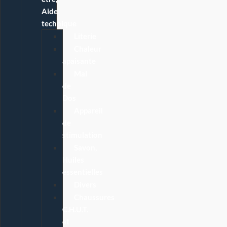
Aide
technique
Literie
Chaleur
apaisante
Mal
de
Dos
Appareil
de
stimulation
Savon,
Huiles
essentielles
Divers
Chaussures
C.H.U.T.
et