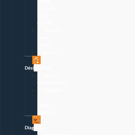
agrafe,
bistouris,
pince,
curette
Ciseaux,
pince
Kocher
Garrot
Désinfection
Alcool,
Chlorhexidine
Hygiène
:
Spray,
lingette
Diagnostic
Tensiomètre