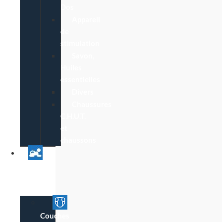
Dos
Appareil
de
stimulation
Savon,
Huiles
essentielles
Divers
Chaussures
C.H.U.T.
et
chaussons
Univers
Parent
Bébé
Couches