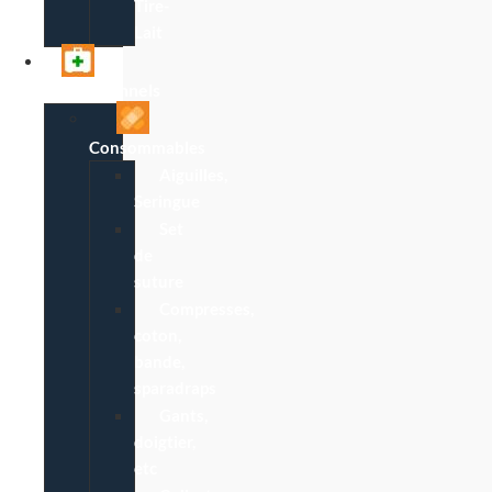
Tire-
Lait
Professionnels
Consommables
Aiguilles,
Seringue
Set
de
suture
Compresses,
coton,
bande,
sparadraps
Gants,
doigtier,
etc