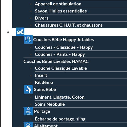
Appareil de stimulation
Savon, Huiles essentielles
Divers
Chaussures C.H.U.T. et chaussons
Univers Parent Bébé
Couches Bébé Happy Jetables
Couches « Classique » Happy
Couches « Pants » Happy
Couches Bébé Lavables HAMAC
Couche Classique Lavable
Insert
Kit démo
Soins Bébé
Lininent, Lingette, Coton
Soins Néobulle
Portage
Écharpe de portage, sling
Allaitement