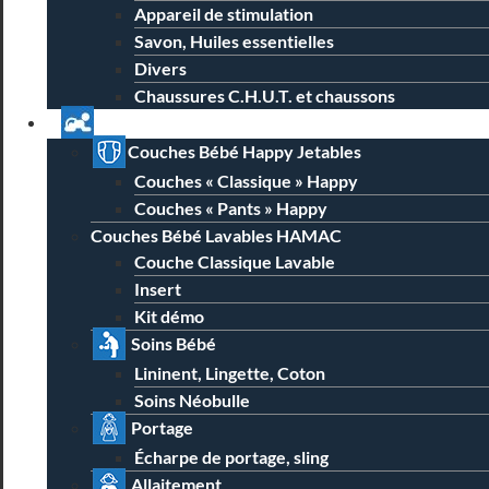
Appareil de stimulation
Savon, Huiles essentielles
Divers
Chaussures C.H.U.T. et chaussons
Univers Parent Bébé
Couches Bébé Happy Jetables
Couches « Classique » Happy
Couches « Pants » Happy
Couches Bébé Lavables HAMAC
Couche Classique Lavable
Insert
Kit démo
Soins Bébé
Lininent, Lingette, Coton
Soins Néobulle
Portage
Écharpe de portage, sling
Allaitement