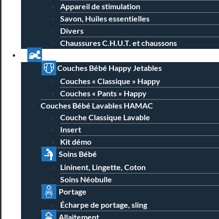
Appareil de stimulation
Savon, Huiles essentielles
Divers
Chaussures C.H.U.T. et chaussons
Univers Parent Bébé
Couches Bébé Happy Jetables
Couches « Classique » Happy
Couches « Pants » Happy
Couches Bébé Lavables HAMAC
Couche Classique Lavable
Insert
Kit démo
Soins Bébé
Lininent, Lingette, Coton
Soins Néobulle
Portage
Écharpe de portage, sling
Allaitement