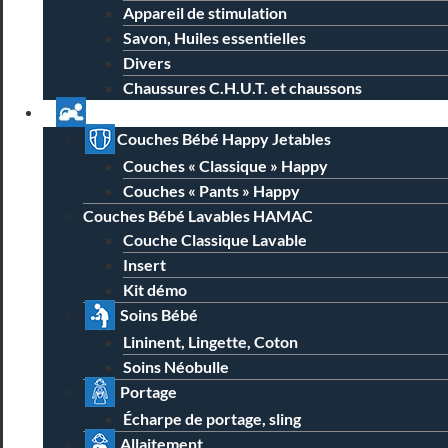
Appareil de stimulation
Savon, Huiles essentielles
Divers
Chaussures C.H.U.T. et chaussons
Univers Parent Bébé
Couches Bébé Happy Jetables
Couches « Classique » Happy
Couches « Pants » Happy
Couches Bébé Lavables HAMAC
Couche Classique Lavable
Insert
Kit démo
Soins Bébé
Lininent, Lingette, Coton
Soins Néobulle
Portage
Écharpe de portage, sling
Allaitement