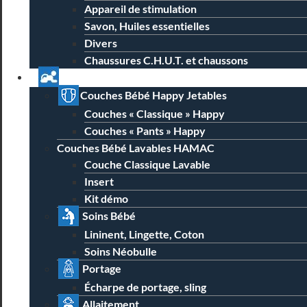
Appareil de stimulation
Savon, Huiles essentielles
Divers
Chaussures C.H.U.T. et chaussons
Univers Parent Bébé
Couches Bébé Happy Jetables
Couches « Classique » Happy
Couches « Pants » Happy
Couches Bébé Lavables HAMAC
Couche Classique Lavable
Insert
Kit démo
Soins Bébé
Lininent, Lingette, Coton
Soins Néobulle
Portage
Écharpe de portage, sling
Allaitement