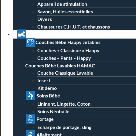
Appareil de stimulation
Savon, Huiles essentielles
Divers
Chaussures C.H.U.T. et chaussons
Univers Parent Bébé
Couches Bébé Happy Jetables
Couches « Classique » Happy
Couches « Pants » Happy
Couches Bébé Lavables HAMAC
Couche Classique Lavable
Insert
Kit démo
Soins Bébé
Lininent, Lingette, Coton
Soins Néobulle
Portage
Écharpe de portage, sling
Allaitement