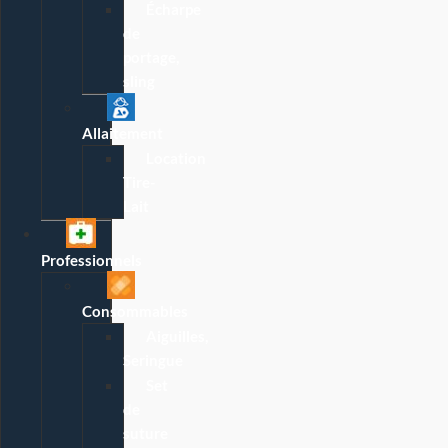
Écharpe
de
portage,
sling
Allaitement
Location
Tire-
Lait
Professionnels
Consommables
Aiguilles,
Seringue
Set
de
suture