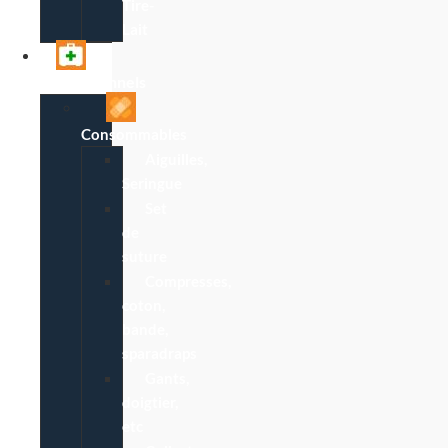
Tire-
Lait
Professionnels
Consommables
Aiguilles,
Seringue
Set
de
suture
Compresses,
coton,
bande,
sparadraps
Gants,
doigtier,
etc