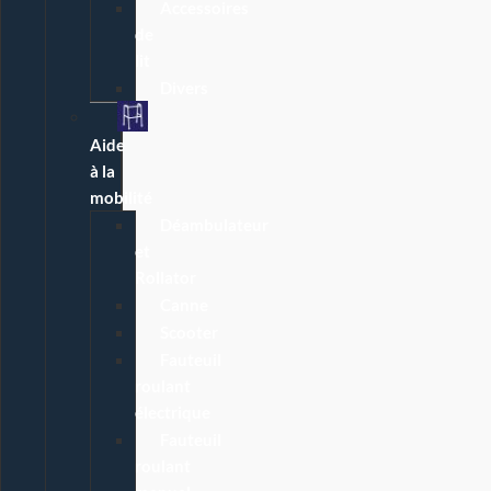
Accessoires
de
lit
Divers
Aide
à la
mobilité
Déambulateur
et
Rollator
Canne
Scooter
Fauteuil
roulant
électrique
Fauteuil
roulant