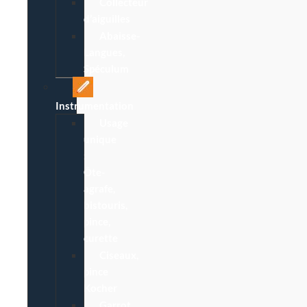
Collecteur
d’aiguilles
Abaisse-
Langues,
Spéculum
Instrumentation
Usage
unique
:
Ôte-
agrafe,
bistouris,
pince,
curette
Ciseaux,
pince
Kocher
Garrot