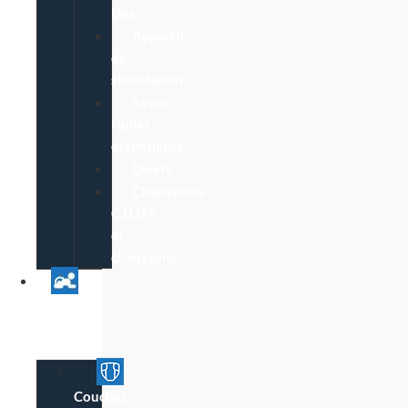
Dos
Appareil
de
stimulation
Savon,
Huiles
essentielles
Divers
Chaussures
C.H.U.T.
et
chaussons
Univers
Parent
Bébé
Couches