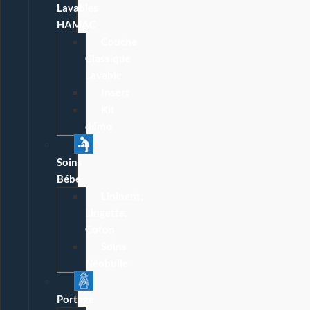
Lavables
HAMAC
Couche
Classique
Lavable
Insert
Kit
démo
Soins
Bébé
Lininent,
Lingette,
Coton
Soins
Néobulle
Portage