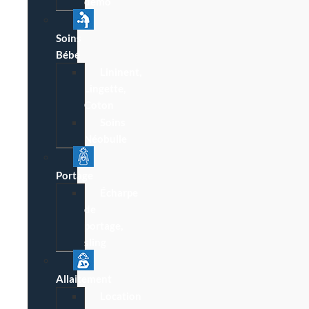
démo
Soins
Bébé
Lininent,
Lingette,
Coton
Soins
Néobulle
Portage
Écharpe
de
portage,
sling
Allaitement
Location