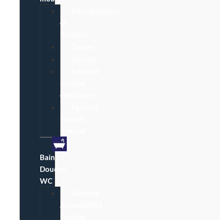
Déambulateur
et
Rollator
Canne
Scooter
Fauteuil
roulant
électrique
Fauteuil
roulant
manuel
Bain,
Douche,
WC
Sécurité
Accessibilité
Douche