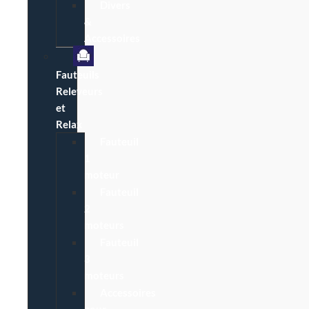
Divers
&
Accessoires
Fauteuils
Releveurs
et
Relax
Fauteuil
1
moteur
Fauteuil
2
moteurs
Fauteuil
3
moteurs
Accessoires