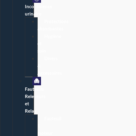
Incontinence
urinaire
Protections
absorbantes
Hygiène
et
soin
Divers
&
Accessoires
Fauteuils
Releveurs
et
Relax
Fauteuil
1
moteur