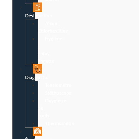
Désinfection
Alcool,
Chlorhexidine
Hygiène
:
Spray,
lingette
Diagnostic
Tensiomètre
Stéthoscope
Oxymètre
de
pouls
Thermomètre