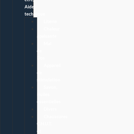
Aide
technique
Literie
Chaleur
apaisante
Mal
de
Dos
Appareil
de
stimulation
Savon,
Huiles
essentielles
Divers
Chaussures
C.H.U.T.
et