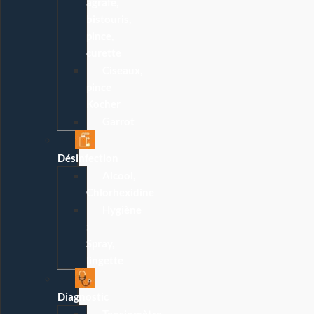
agrafe,
bistouris,
pince,
curette
Ciseaux,
pince
Kocher
Garrot
Désinfection
Alcool,
Chlorhexidine
Hygiène
:
Spray,
lingette
Diagnostic
Tensiomètre