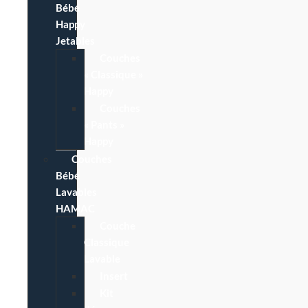
Bébé
Happy
Jetables
Couches
« Classique »
Happy
Couches
« Pants »
Happy
Couches
Bébé
Lavables
HAMAC
Couche
Classique
Lavable
Insert
Kit