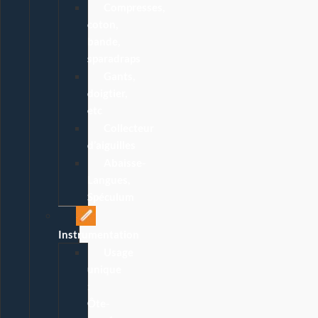
Compresses,
coton,
bande,
sparadraps
Gants,
doigtier,
etc
Collecteur
d’aiguilles
Abaisse-
Langues,
Spéculum
Instrumentation
Usage
unique
:
Ôte-