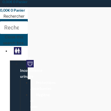
0,00
€
0
Panier
0,00
€
0
Panier
Rechercher
Rechercher
Close this
search box.
Particuliers
Incontinence
urinaire
Protections
absorbantes
Hygiène
et
soin