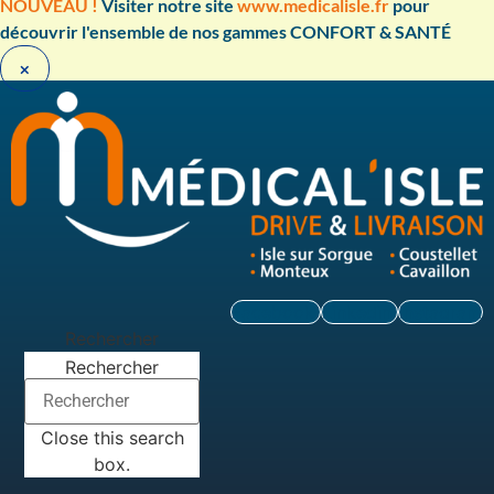
Aller
NOUVEAU !
Visiter notre site
www.medicalisle.fr
pour
au
découvrir l'ensemble de nos gammes CONFORT & SANTÉ ​
contenu
×
Facebook
Linkedin
Instagram
Rechercher
Rechercher
Close this search
box.