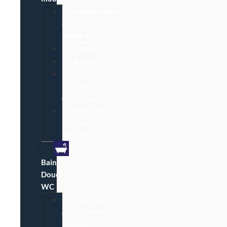
Déambulateur
et
Rollator
Canne
Scooter
Fauteuil
roulant
électrique
Fauteuil
roulant
manuel
Bain,
Douche,
WC
Sécurité
Accessibilité
Douche