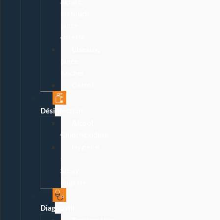
agrafe,
bistouris,
pince,
curette
Ciseaux,
pince
Kocher
Garrot
Désinfection
Alcool,
Chlorhexidine
Hygiène
:
Spray,
lingette
Diagnostic
Tensiomètre