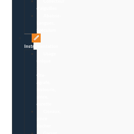
Collecteur
d’aiguilles
Abaisse-
Langues,
Spéculum
Instrumentation
Usage
unique
:
Ôte-
agrafe,
bistouris,
pince,
curette
Ciseaux,
pince
Kocher
Garrot