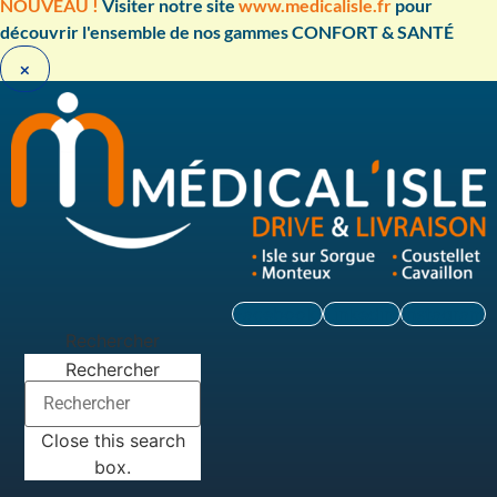
Aller
NOUVEAU !
Visiter notre site
www.medicalisle.fr
pour
au
découvrir l'ensemble de nos gammes CONFORT & SANTÉ ​
contenu
×
Facebook
Linkedin
Instagram
Rechercher
Rechercher
Close this search
box.