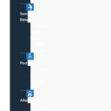
démo
Soins
Bébé
Lininent,
Lingette,
Coton
Soins
Néobulle
Portage
Écharpe
de
portage,
sling
Allaitement
Location