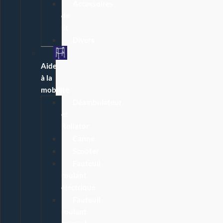
Accessoires
de
lit
Divers
Aide
à la
mobilité
Déambulateur
et
Rollator
Canne
Scooter
Fauteuil
roulant
électrique
Fauteuil
roulant