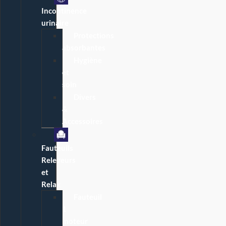
Incontinence
urinaire
Protections
absorbantes
Hygiène
et
soin
Divers
&
Accessoires
Fauteuils
Releveurs
et
Relax
Fauteuil
1
moteur