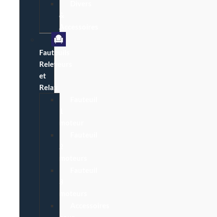
Divers
&
Accessoires
Fauteuils
Releveurs
et
Relax
Fauteuil
1
moteur
Fauteuil
2
moteurs
Fauteuil
3
moteurs
Accessoires