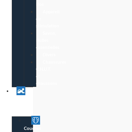
Dos
Appareil
de
stimulation
Savon,
Huiles
essentielles
Divers
Chaussures
C.H.U.T.
et
chaussons
Univers
Parent
Bébé
Couches