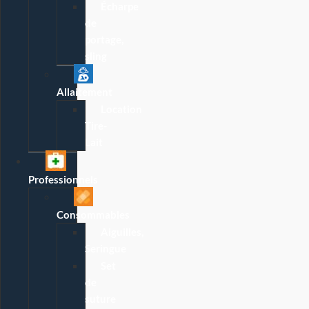
Écharpe
de
portage,
sling
Allaitement
Location
Tire-
Lait
Professionnels
Consommables
Aiguilles,
Seringue
Set
de
suture