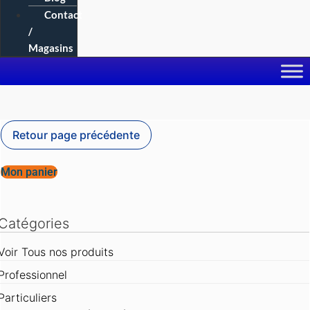
Contact
/
Magasins
Mon panier
Catégories
Voir Tous nos produits
Professionnel
Particuliers