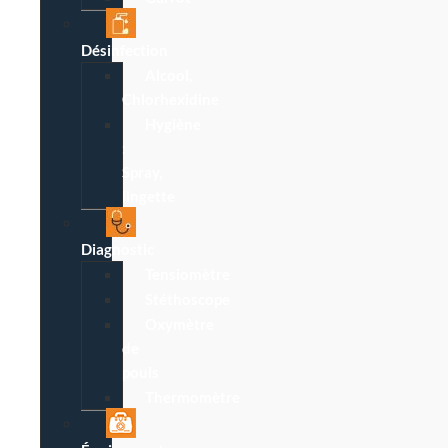
Désinfection
Alcool,
Chlorhexidine
Hygiène
:
Spray,
lingette
Diagnostic
Tensiomètre
Stéthoscope
Oxymètre
de
pouls
Thermomètre