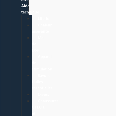
Aide
technique
Literie
Chaleur
apaisante
Mal
de
Dos
Appareil
de
stimulation
Savon,
Huiles
essentielles
Divers
Chaussures
C.H.U.T.
et