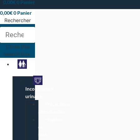
0,00
€
0
Panier
0,00
€
0
Panier
Rechercher
Rechercher
Close this
search box.
Particuliers
Incontinence
urinaire
Protections
absorbantes
Hygiène
et
soin