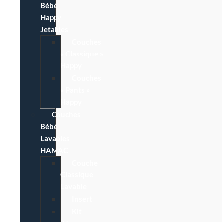
Bébé
Happy
Jetables
Couches
« Classique »
Happy
Couches
« Pants »
Happy
Couches
Bébé
Lavables
HAMAC
Couche
Classique
Lavable
Insert
Kit