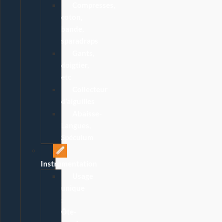
Compresses,
coton,
bande,
sparadraps
Gants,
doigtier,
etc
Collecteur
d’aiguilles
Abaisse-
Langues,
Spéculum
Instrumentation
Usage
unique
:
Ôte-