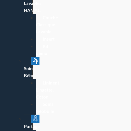
Lavables
HAMAC
Couche
Classique
Lavable
Insert
Kit
démo
Soins
Bébé
Lininent,
Lingette,
Coton
Soins
Néobulle
Portage