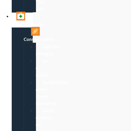
Tire-
Lait
Professionnels
Consommables
Aiguilles,
Seringue
Set
de
suture
Compresses,
coton,
bande,
sparadraps
Gants,
doigtier,
etc