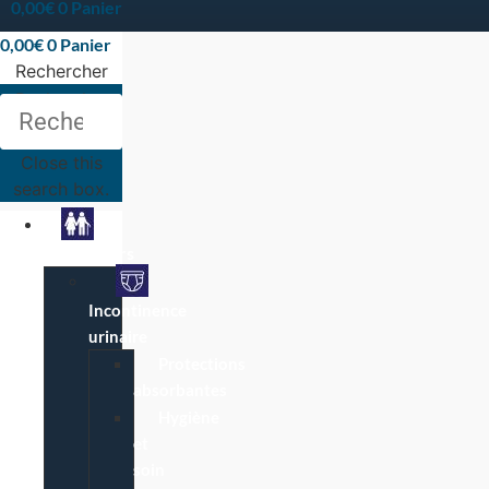
0,00
€
0
Panier
0,00
€
0
Panier
Rechercher
Rechercher
Close this
search box.
Particuliers
Incontinence
urinaire
Protections
absorbantes
Hygiène
et
soin