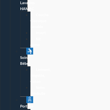
Lavables
HAMAC
Couche
Classique
Lavable
Insert
Kit
démo
Soins
Bébé
Lininent,
Lingette,
Coton
Soins
Néobulle
Portage