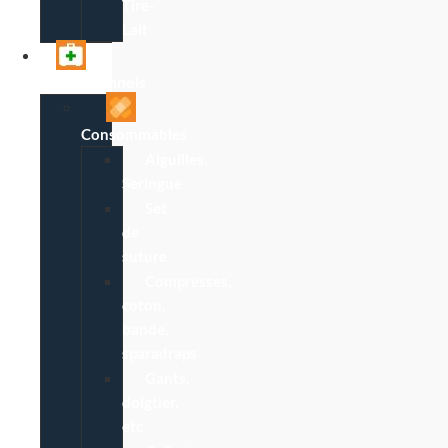
Tire-
Lait
Professionnels
Consommables
Aiguilles,
Seringue
Set
de
suture
Compresses,
coton,
bande,
sparadraps
Gants,
doigtier,
etc