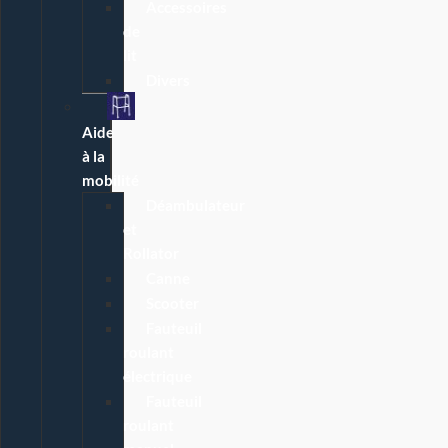
Accessoires
de
lit
Divers
Aide
à la
mobilité
Déambulateur
et
Rollator
Canne
Scooter
Fauteuil
roulant
électrique
Fauteuil
roulant