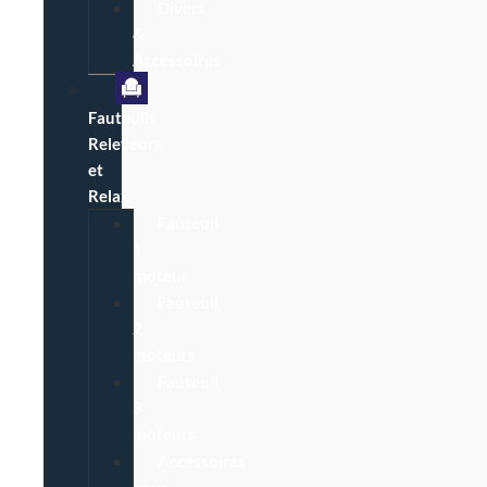
Divers
&
Accessoires
Fauteuils
Releveurs
et
Relax
Fauteuil
1
moteur
Fauteuil
2
moteurs
Fauteuil
3
moteurs
Accessoires