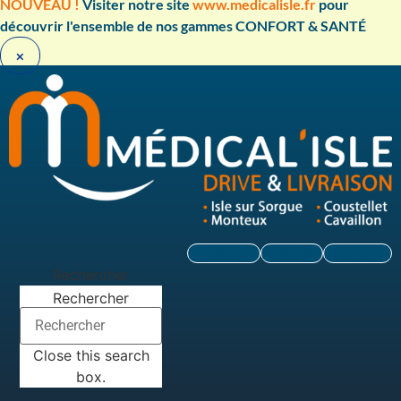
Aller
NOUVEAU !
Visiter notre site
www.medicalisle.fr
pour
au
découvrir l'ensemble de nos gammes CONFORT & SANTÉ ​
contenu
×
Facebook
Linkedin
Instagram
Rechercher
Rechercher
Close this search
box.