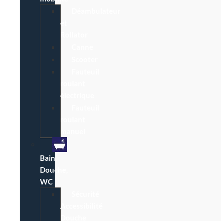
Déambulateur
et
Rollator
Canne
Scooter
Fauteuil
roulant
électrique
Fauteuil
roulant
manuel
Bain,
Douche,
WC
Sécurité
Accessibilité
Douche