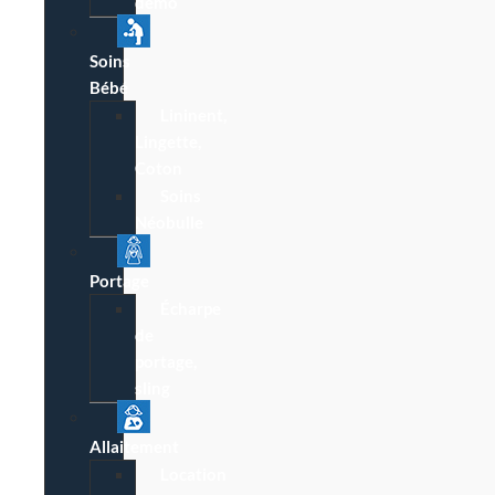
démo
Soins
Bébé
Lininent,
Lingette,
Coton
Soins
Néobulle
Portage
Écharpe
de
portage,
sling
Allaitement
Location