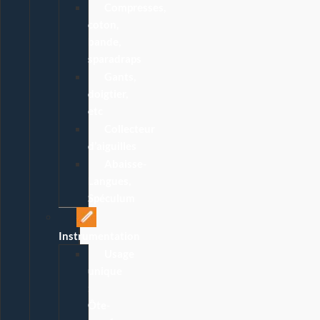
Compresses,
coton,
bande,
sparadraps
Gants,
doigtier,
etc
Collecteur
d’aiguilles
Abaisse-
Langues,
Spéculum
Instrumentation
Usage
unique
:
Ôte-