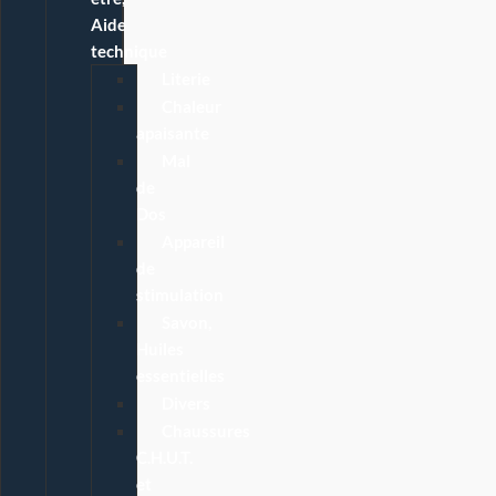
Aide
technique
Literie
Chaleur
apaisante
Mal
de
Dos
Appareil
de
stimulation
Savon,
Huiles
essentielles
Divers
Chaussures
C.H.U.T.
et