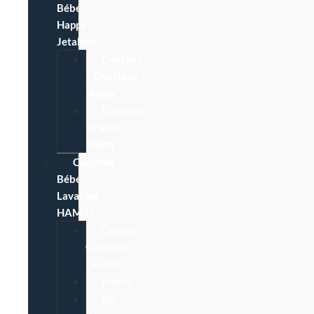
Bébé
Happy
Jetables
Couches
« Classique »
Happy
Couches
« Pants »
Happy
Couches
Bébé
Lavables
HAMAC
Couche
Classique
Lavable
Insert
Kit