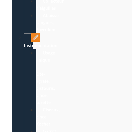
Collecteur
d’aiguilles
Abaisse-
Langues,
Spéculum
Instrumentation
Usage
unique
:
Ôte-
agrafe,
bistouris,
pince,
curette
Ciseaux,
pince
Kocher
Garrot