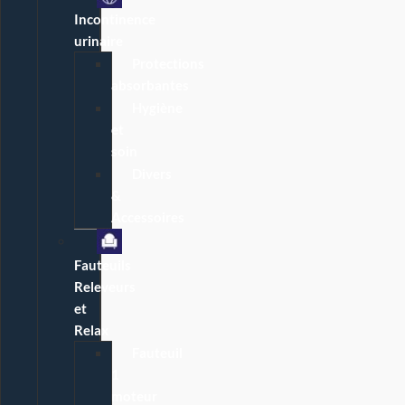
Incontinence
urinaire
Protections
absorbantes
Hygiène
et
soin
Divers
&
Accessoires
Fauteuils
Releveurs
et
Relax
Fauteuil
1
moteur