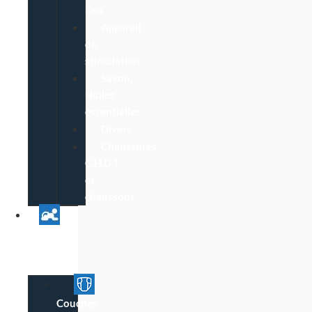
Dos
Appareil
de
stimulation
Savon,
Huiles
essentielles
Divers
Chaussures
C.H.U.T.
et
chaussons
Univers
Parent
Bébé
Couches