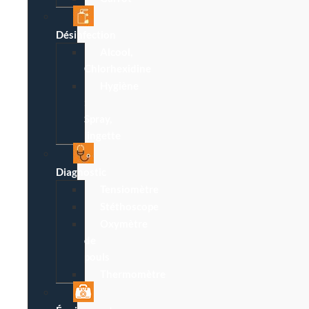
Désinfection
Alcool,
Chlorhexidine
Hygiène
:
Spray,
lingette
Diagnostic
Tensiomètre
Stéthoscope
Oxymètre
de
pouls
Thermomètre