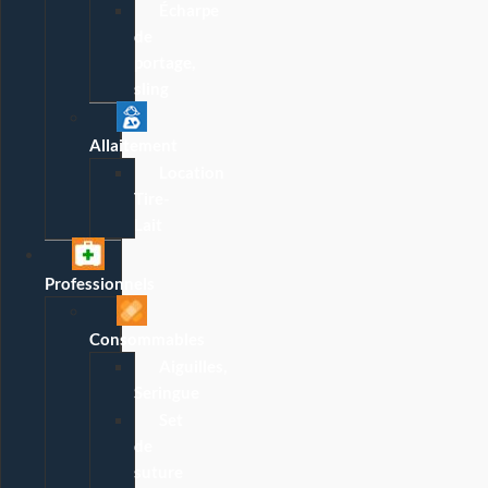
Écharpe
de
portage,
sling
Allaitement
Location
Tire-
Lait
Professionnels
Consommables
Aiguilles,
Seringue
Set
de
suture