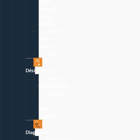
agrafe,
bistouris,
pince,
curette
Ciseaux,
pince
Kocher
Garrot
Désinfection
Alcool,
Chlorhexidine
Hygiène
:
Spray,
lingette
Diagnostic
Tensiomètre