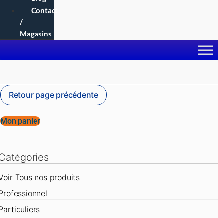
Contact
/
Magasins
Mon panier
Catégories
Voir Tous nos produits
Professionnel
Particuliers