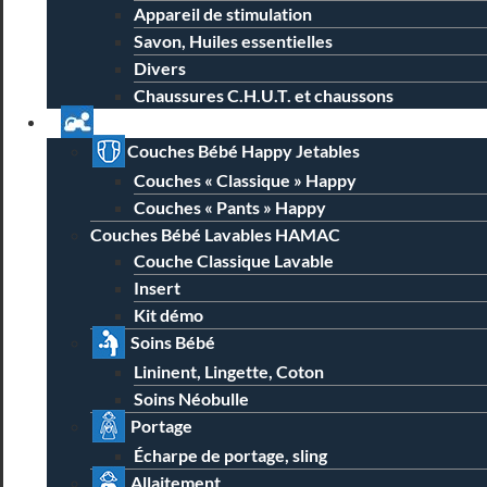
Appareil de stimulation
Savon, Huiles essentielles
Divers
Chaussures C.H.U.T. et chaussons
Univers Parent Bébé
Couches Bébé Happy Jetables
Couches « Classique » Happy
Couches « Pants » Happy
Couches Bébé Lavables HAMAC
Couche Classique Lavable
Insert
Kit démo
Soins Bébé
Lininent, Lingette, Coton
Soins Néobulle
Portage
Écharpe de portage, sling
Allaitement