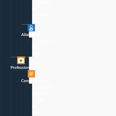
Écharpe
de
portage,
sling
Allaitement
Location
Tire-
Lait
Professionnels
Consommables
Aiguilles,
Seringue
Set
de
suture