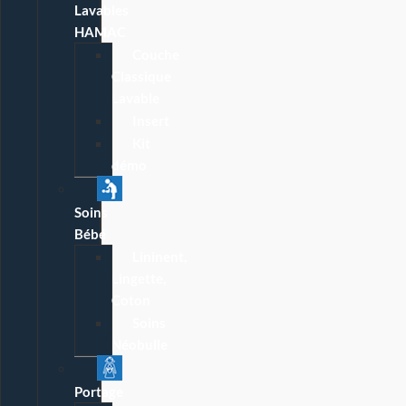
Lavables
HAMAC
Couche
Classique
Lavable
Insert
Kit
démo
Soins
Bébé
Lininent,
Lingette,
Coton
Soins
Néobulle
Portage