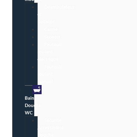
Déambulateur
et
Rollator
Canne
Scooter
Fauteuil
roulant
électrique
Fauteuil
roulant
manuel
Bain,
Douche,
WC
Sécurité
Accessibilité
Douche