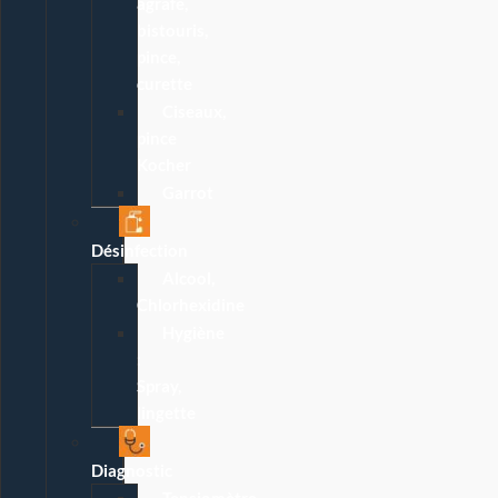
agrafe,
bistouris,
pince,
curette
Ciseaux,
pince
Kocher
Garrot
Désinfection
Alcool,
Chlorhexidine
Hygiène
:
Spray,
lingette
Diagnostic
Tensiomètre