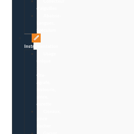
Collecteur
d’aiguilles
Abaisse-
Langues,
Spéculum
Instrumentation
Usage
unique
:
Ôte-
agrafe,
bistouris,
pince,
curette
Ciseaux,
pince
Kocher
Garrot