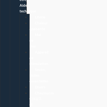
Aide
technique
Literie
Chaleur
apaisante
Mal
de
Dos
Appareil
de
stimulation
Savon,
Huiles
essentielles
Divers
Chaussures
C.H.U.T.
et