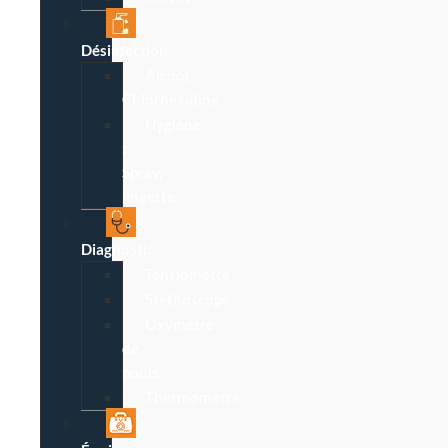
Désinfection
Alcool,
Chlorhexidine
Hygiène
:
Spray,
lingette
Diagnostic
Tensiomètre
Stéthoscope
Oxymètre
de
pouls
Thermomètre