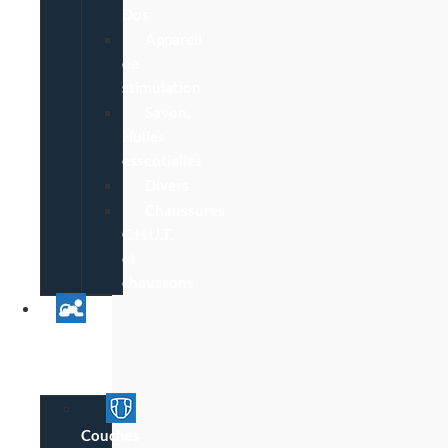
Dos
Appareil
de
stimulation
Savon,
Huiles
essentielles
Divers
Chaussures
C.H.U.T.
et
chaussons
Univers
Parent
Bébé
Couches