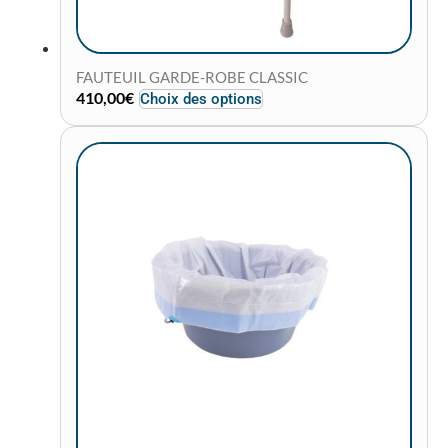
FAUTEUIL GARDE-ROBE CLASSIC
Ce
410,00
€
Choix des options
produit
a
plusieurs
variations.
Les
options
peuvent
être
choisies
sur
la
page
du
produit