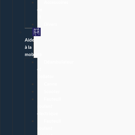
Accessoires
de
lit
Divers
Aide
à la
mobilité
Déambulateur
et
Rollator
Canne
Scooter
Fauteuil
roulant
électrique
Fauteuil
roulant