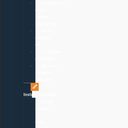
Compresses,
coton,
bande,
sparadraps
Gants,
doigtier,
etc
Collecteur
d’aiguilles
Abaisse-
Langues,
Spéculum
Instrumentation
Usage
unique
:
Ôte-