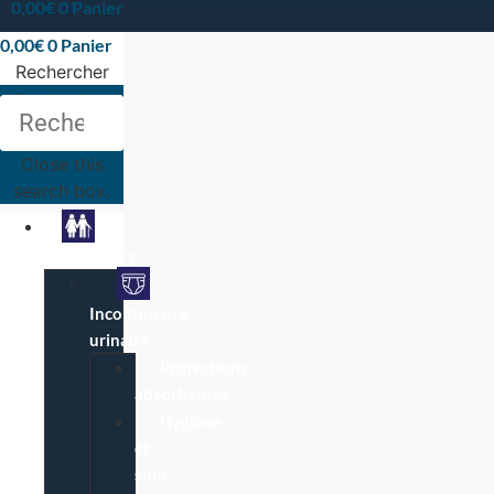
0,00
€
0
Panier
0,00
€
0
Panier
Rechercher
Rechercher
Close this
search box.
Particuliers
Incontinence
urinaire
Protections
absorbantes
Hygiène
et
soin