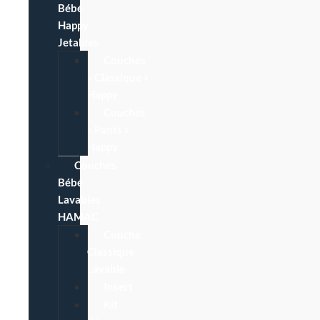
Bébé
Happy
Jetables
Couches
« Classique »
Happy
Couches
« Pants »
Happy
Couches
Bébé
Lavables
HAMAC
Couche
Classique
Lavable
Insert
Kit