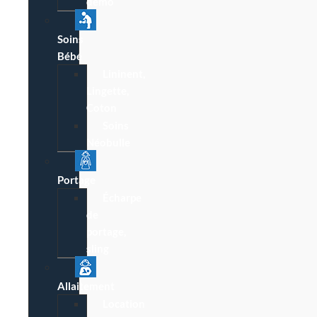
démo
Soins
Bébé
Lininent,
Lingette,
Coton
Soins
Néobulle
Portage
Écharpe
de
portage,
sling
Allaitement
Location