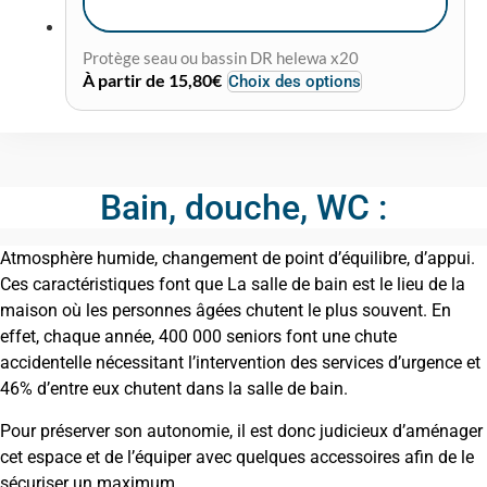
Protège seau ou bassin DR helewa x20
Ce
À partir de
15,80
€
Choix des options
produit
a
plusieurs
variations.
Bain, douche, WC :
Les
options
Atmosphère humide, changement de point d’équilibre, d’appui.
peuvent
Ces caractéristiques font que La salle de bain est le lieu de la
être
maison où les personnes âgées chutent le plus souvent. En
choisies
effet, chaque année, 400 000 seniors font une chute
sur
accidentelle nécessitant l’intervention des services d’urgence et
la
46% d’entre eux chutent dans la salle de bain.
page
du
Pour préserver son autonomie, il est donc judicieux d’aménager
produit
cet espace et de l’équiper avec quelques accessoires afin de le
sécuriser un maximum.