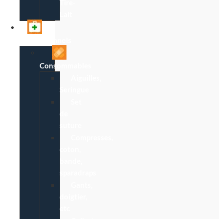
Tire-
Lait
Professionnels
Consommables
Aiguilles,
Seringue
Set
de
suture
Compresses,
coton,
bande,
sparadraps
Gants,
doigtier,
etc