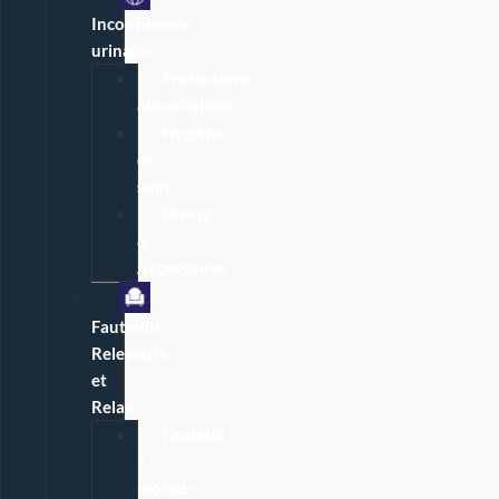
Incontinence
urinaire
Protections
absorbantes
Hygiène
et
soin
Divers
&
Accessoires
Fauteuils
Releveurs
et
Relax
Fauteuil
1
moteur