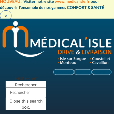
Aller
NOUVEAU !
Visiter notre site
www.medicalisle.fr
pour
au
découvrir l'ensemble de nos gammes CONFORT & SANTÉ ​
contenu
×
Facebook
Linkedin
Instagram
Rechercher
Rechercher
Close this search
box.