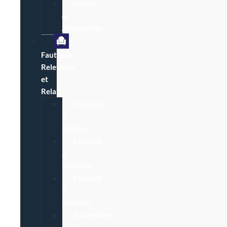
Divers
&
Accessoires
Fauteuils
Releveurs
et
Relax
Fauteuil
1
moteur
Fauteuil
2
moteurs
Fauteuil
3
moteurs
Accessoires