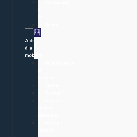
Accessoires
de
lit
Divers
Aide
à la
mobilité
Déambulateur
et
Rollator
Canne
Scooter
Fauteuil
roulant
électrique
Fauteuil
roulant