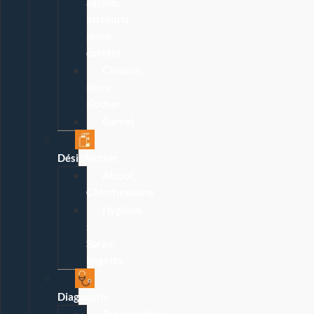
agrafe,
bistouris,
pince,
curette
Ciseaux,
pince
Kocher
Garrot
Désinfection
Alcool,
Chlorhexidine
Hygiène
:
Spray,
lingette
Diagnostic
Tensiomètre