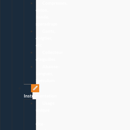
Compresses,
coton,
bande,
sparadraps
Gants,
doigtier,
etc
Collecteur
d’aiguilles
Abaisse-
Langues,
Spéculum
Instrumentation
Usage
unique
:
Ôte-