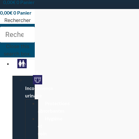
0,00
€
0
Panier
0,00
€
0
Panier
Rechercher
Rechercher
Close this
search box.
Particuliers
Incontinence
urinaire
Protections
absorbantes
Hygiène
et
soin