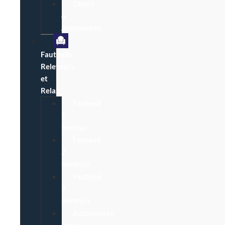
Divers
&
Accessoires
Fauteuils
Releveurs
et
Relax
Fauteuil
1
moteur
Fauteuil
2
moteurs
Fauteuil
3
moteurs
Accessoires