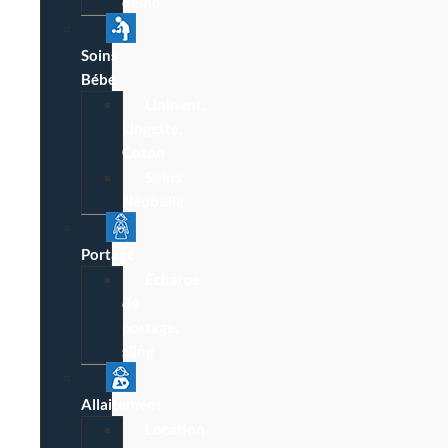
démo
Soins
Bébé
Lininent,
Lingette,
Coton
Soins
Néobulle
Portage
Écharpe
de
portage,
sling
Allaitement
Location