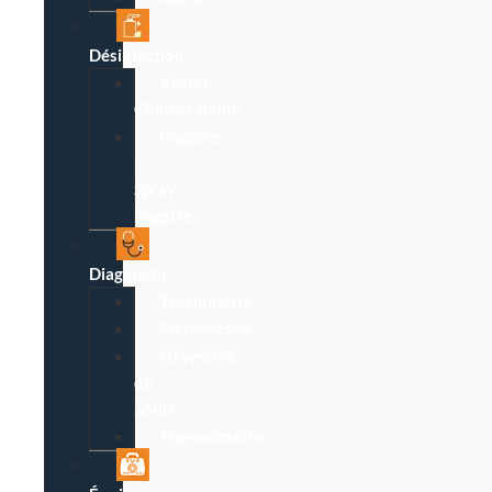
Désinfection
Alcool,
Chlorhexidine
Hygiène
:
Spray,
lingette
Diagnostic
Tensiomètre
Stéthoscope
Oxymètre
de
pouls
Thermomètre