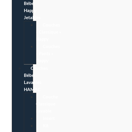
Bébé
Happy
Jetables
Couches
« Classique »
Happy
Couches
« Pants »
Happy
Couches
Bébé
Lavables
HAMAC
Couche
Classique
Lavable
Insert
Kit