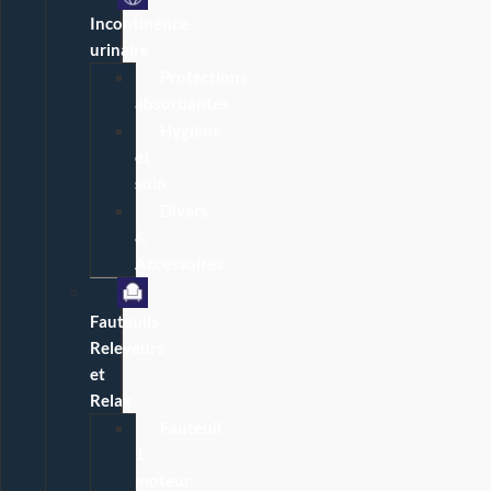
Incontinence
urinaire
Protections
absorbantes
Hygiène
et
soin
Divers
&
Accessoires
Fauteuils
Releveurs
et
Relax
Fauteuil
1
moteur