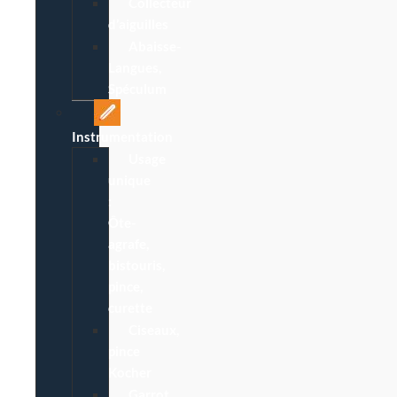
Collecteur
d’aiguilles
Abaisse-
Langues,
Spéculum
Instrumentation
Usage
unique
:
Ôte-
agrafe,
bistouris,
pince,
curette
Ciseaux,
pince
Kocher
Garrot