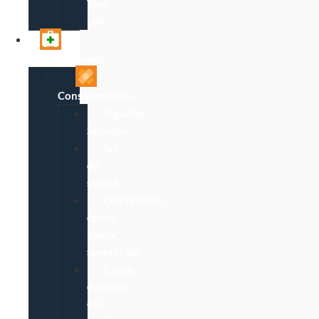
Tire-
Lait
Professionnels
Consommables
Aiguilles,
Seringue
Set
de
suture
Compresses,
coton,
bande,
sparadraps
Gants,
doigtier,
etc