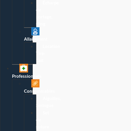
Écharpe
de
portage,
sling
Allaitement
Location
Tire-
Lait
Professionnels
Consommables
Aiguilles,
Seringue
Set
de
suture