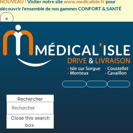
Aller
NOUVEAU !
Visiter notre site
www.medicalisle.fr
pour
au
découvrir l'ensemble de nos gammes CONFORT & SANTÉ ​
contenu
×
Facebook
Linkedin
Instagram
Rechercher
Rechercher
Close this search
box.