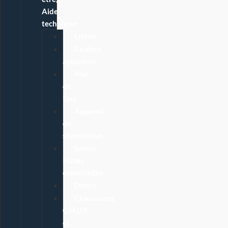
Aide
technique
Literie
Chaleur
apaisante
Mal
de
Dos
Appareil
de
stimulation
Savon,
Huiles
essentielles
Divers
Chaussures
C.H.U.T.
et