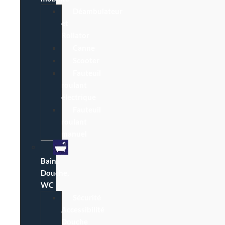
Déambulateur
et
Rollator
Canne
Scooter
Fauteuil
roulant
électrique
Fauteuil
roulant
manuel
Bain,
Douche,
WC
Sécurité
Accessibilité
Douche