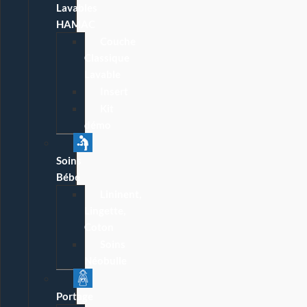
Lavables
HAMAC
Couche
Classique
Lavable
Insert
Kit
démo
Soins
Bébé
Lininent,
Lingette,
Coton
Soins
Néobulle
Portage