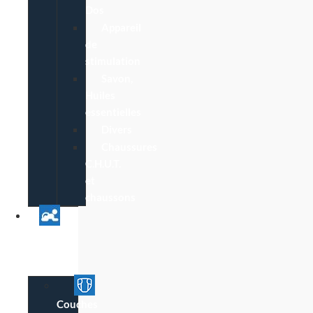
Dos
Appareil
de
stimulation
Savon,
Huiles
essentielles
Divers
Chaussures
C.H.U.T.
et
chaussons
Univers
Parent
Bébé
Couches